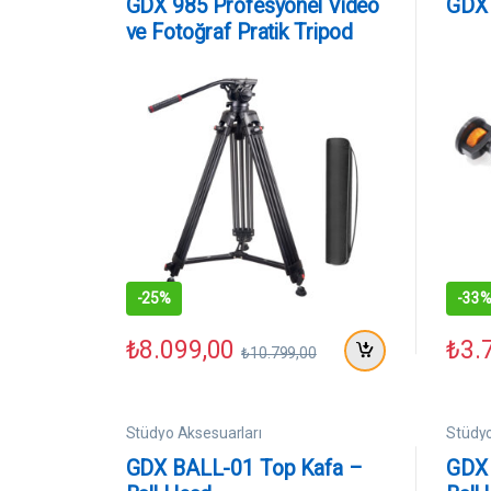
GDX 985 Profesyonel Video
GDX
ve Fotoğraf Pratik Tripod
-
25%
-
33
₺
8.099,00
₺
3.
₺
10.799,00
Stüdyo Aksesuarları
Stüdyo
GDX BALL-01 Top Kafa –
GDX 