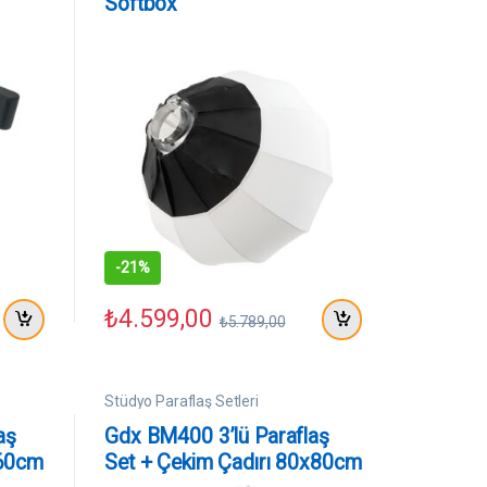
Softbox
-
21%
₺
4.599,00
₺
5.789,00
Stüdyo Paraflaş Setleri
aş
Gdx BM400 3’lü Paraflaş
x60cm
Set + Çekim Çadırı 80x80cm