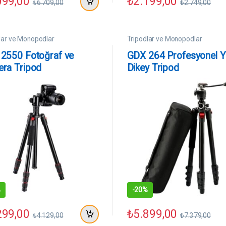
099,00
₺
2.199,00
₺
6.709,00
₺
2.749,00
lar ve Monopodlar
Tripodlar ve Monopodlar
2550 Fotoğraf ve
GDX 264 Profesyonel Y
ra Tripod
Dikey Tripod
%
-
20%
299,00
₺
5.899,00
₺
4.129,00
₺
7.379,00