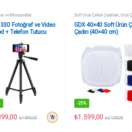
lar ve Monopodlar
Soft Ürün Çekim Çadırları
,
Ürün 
Ekipmanları
330 Fotoğraf ve Video
GDX 40×40 Soft Ürün 
od + Telefon Tutucu
Çadırı (40×40 cm)
%
-
25%
399,00
₺
1.599,00
₺
1.909,00
₺
2.129,00