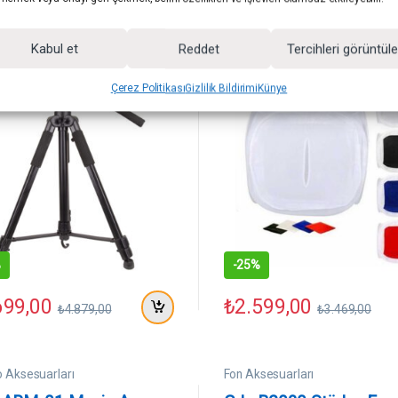
Ekipmanları
688 Fotoğraf ve Video
GDX 80×80 Soft Ürün 
ra Tripod
Çadırı (80×80 cm)
Kabul et
Reddet
Tercihleri görüntül
Çerez Politikası
Gizlilik Bildirimi
Künye
%
-
25%
699,00
₺
2.599,00
₺
4.879,00
₺
3.469,00
 Aksesuarları
Fon Aksesuarları