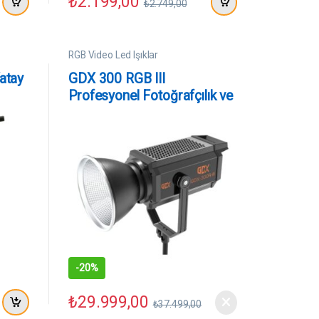
₺
2.199,00
₺
2.749,00
RGB Video Led Işıklar
atay
GDX 300 RGB III
Profesyonel Fotoğrafçılık ve
Video Renkli Dolgu Işığı
-
20%
₺
29.999,00
₺
37.499,00