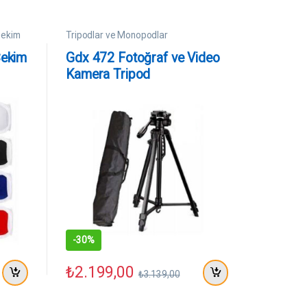
Çekim
Tripodlar ve Monopodlar
Çekim
Gdx 472 Fotoğraf ve Video
Kamera Tripod
-
30%
₺
2.199,00
₺
3.139,00