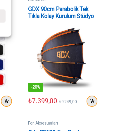
Çekim
GDX 90cm Parabolik Tek
Tıkla Kolay Kurulum Stüdyo
e
Fotoğraf Softbox
-
20%
₺
7.399,00
₺
9.249,00
Fon Aksesuarları