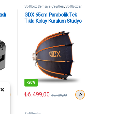
Softbox Şemsiye Çeşitleri
,
SoftBoxlar
slı
GDX 65cm Parabolik Tek
Tıkla Kolay Kurulum Stüdyo
Fotoğraf Softbox
-
20%
₺
6.499,00
₺
8.129,00
i
Çekim
SoftBoxlar