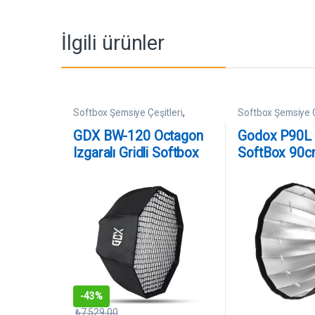
İlgili ürünler
Softbox Şemsiye Çeşitleri
,
Softbox Şemsiye Ç
SoftBoxlar
SoftBoxlar
GDX BW-120 Octagon
Godox P90L 
Izgaralı Gridli Softbox
SoftBox 90
(120 cm Bowens)
-
43%
₺
7.529,00