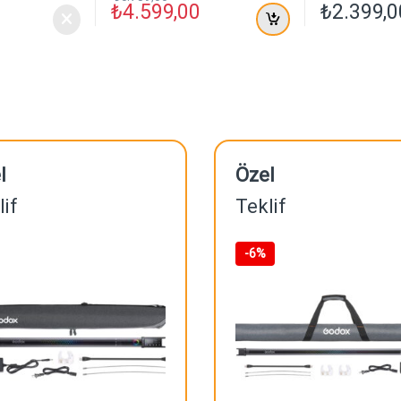
₺
4.599,00
₺
2.399,0
l
Özel
lif
Teklif
-
6%