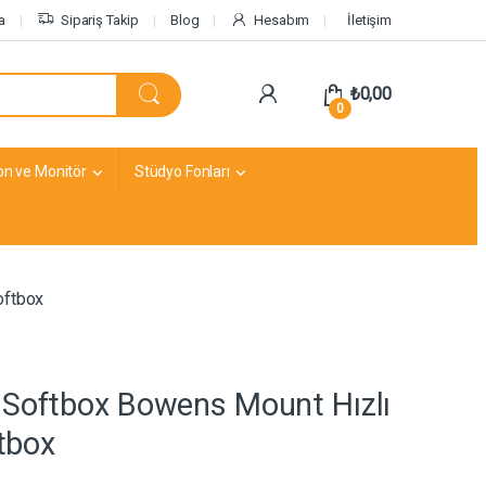
a
Sipariş Takip
Blog
Hesabım
İletişim
₺
0,00
0
on ve Monitör
Stüdyo Fonları
oftbox
Softbox Bowens Mount Hızlı
tbox