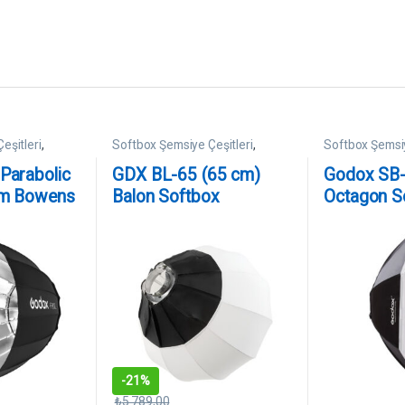
eşitleri
,
Softbox Şemsiye Çeşitleri
,
Softbox Şemsiy
SoftBoxlar
SoftBoxlar
Parabolic
GDX BL-65 (65 cm)
Godox SB
cm Bowens
Balon Softbox
Octagon S
cm Bowen
-
21%
₺
5.789,00