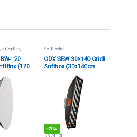
e Çeşitleri
,
SoftBoxlar
-BW-120
GDX SBW 30×140 Gridli
oftBox (120
Softbox (30x140cm
s)
Bowens)
-
20%
₺
6.749,00