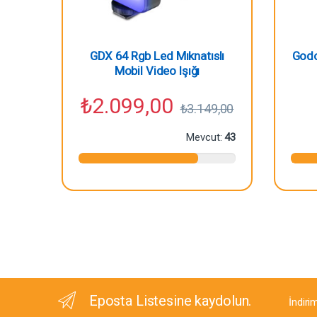
GDX 64 Rgb Led Mıknatıslı
Godo
Mobil Video Işığı
₺
2.099,00
₺
3.149,00
Mevcut:
43
Eposta Listesine kaydolun.
İndiri