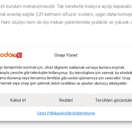
hızlı kurulum mekanizmasıdır. Tek hareketle kolayca açılıp kapanab
k avantaj sağlar. Çift katmanlı difüzör sistemi, ışığın daha homoj
Hem stüdyo hem de dış mekan çekimlerinde pratiklik ve yüksek ışık 
Onayı Yönet
iyi deneyimleri sunmak için, cihaz bilgilerini saklamak ve/veya bunlara erişmek
cıyla çerezler gibi teknolojiler kullanıyoruz. Bu teknolojilere izin vermek, bu sitedek
Kategoriler:
SoftBoxlar
Marka:
GDX
ama davranışı veya benzersiz kimlikler gibi verileri işlememize izin verecektir. Onay
memek veya onayı geri çekmek, belirli özellikleri ve işlevleri olumsuz etkileyebilir.
Kabul et
Reddet
Tercihleri görüntül
Çerez Politikası
Gizlilik Bildirimi
Künye