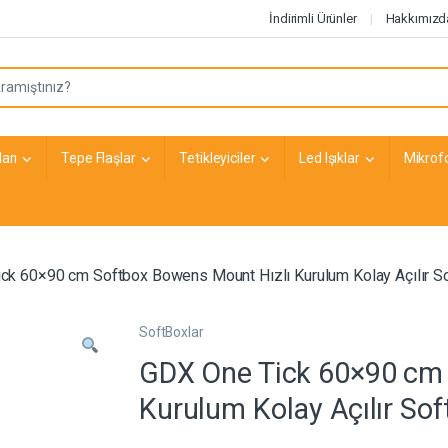
İndirimli Ürünler
Hakkımızd
arı
Tepe Flaşlar
Tetikleyiciler
Led Işıklar
Mikrof
ck 60×90 cm Softbox Bowens Mount Hızlı Kurulum Kolay Açılır S
SoftBoxlar
GDX One Tick 60×90 cm 
Kurulum Kolay Açılır Sof