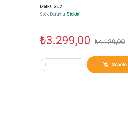
Marka:
GDX
Stok Durumu:
Stokta
₺
3.299,00
₺
4.129,00
GDX One Tick 60x90 cm Softbox Bowens Mount
Sepete 