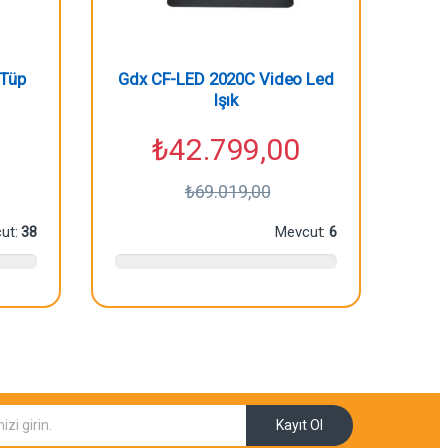
 Tüp
Gdx CF-LED 2020C Video Led
Işık
₺
42.799,00
₺
69.019,00
ut:
38
Mevcut:
6
Kayıt Ol