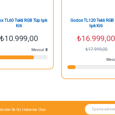
x TL60 Tekli RGB Tüp Işık
Godox TL120 Tekli RGB
Kiti
Işık Kiti
₺
10.999,00
₺
16.999,00
₺
17.999,00
Mevcut:
8
Mevc
E
mlerden İlk Siz Haberdar Olun
p