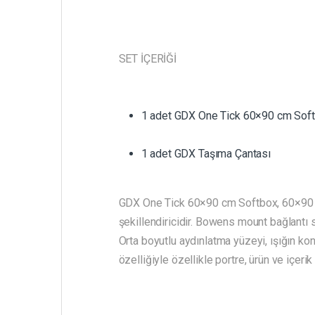
SET İÇERİĞİ
1 adet GDX One Tick 60×90 cm Sof
1 adet GDX Taşıma Çantası
GDX One Tick 60×90 cm Softbox, 60×90 cm 
şekillendiricidir. Bowens mount bağlantı s
Orta boyutlu aydınlatma yüzeyi, ışığın ko
özelliğiyle özellikle portre, ürün ve içeri