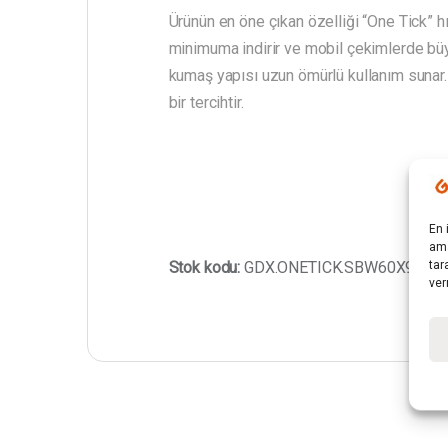
Ürünün en öne çıkan özelliği “One Tick” 
minimuma indirir ve mobil çekimlerde büyü
kumaş yapısı uzun ömürlü kullanım sunar. 
bir tercihtir.
En 
ama
Stok kodu:
GDX.ONETICK.SBW60X90
tar
ver