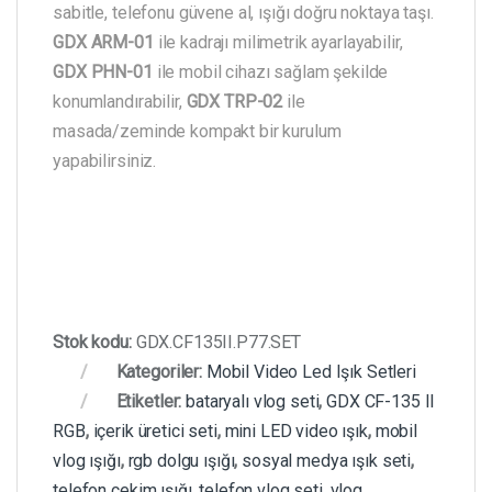
sabitle, telefonu güvene al, ışığı doğru noktaya taşı.
GDX ARM-01
ile kadrajı milimetrik ayarlayabilir,
GDX PHN-01
ile mobil cihazı sağlam şekilde
konumlandırabilir,
GDX TRP-02
ile
masada/zeminde kompakt bir kurulum
yapabilirsiniz.
Stok kodu:
GDX.CF135II.P77.SET
Kategoriler:
Mobil Video Led Işık Setleri
Etiketler:
bataryalı vlog seti
,
GDX CF-135 II
RGB
,
içerik üretici seti
,
mini LED video ışık
,
mobil
vlog ışığı
,
rgb dolgu ışığı
,
sosyal medya ışık seti
,
telefon çekim ışığı
,
telefon vlog seti
,
vlog