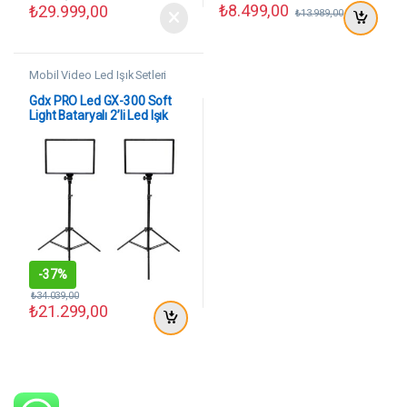
₺
8.499,00
₺
29.999,00
₺
13.989,00
Mobil Video Led Işık Setleri
Gdx PRO Led GX-300 Soft
Light Bataryalı 2’li Led Işık
Seti
-
37%
₺
34.039,00
₺
21.299,00