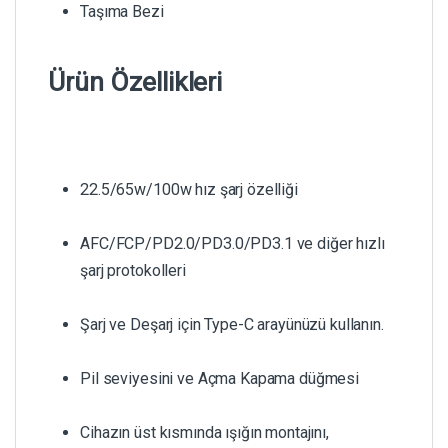
Taşıma Bezi
Ürün Özellikleri
22.5/65w/100w hız şarj özelliği
AFC/FCP/PD2.0/PD3.0/PD3.1 ve diğer hızlı
şarj protokolleri
Şarj ve Deşarj için Type-C arayünüzü kullanın.
Pil seviyesini ve Açma Kapama düğmesi
Cihazın üst kısmında ışığın montajını,