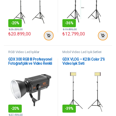
-
20%
-
36%
₺
26.259,00
₺
19.899,00
₺
20.899,00
₺
12.799,00
RGB Video Led Işıklar
Mobil Video Led Işık Setleri
GDX 300 RGB III Profesyonel
GDX VLOG – K2 Bi Color 2’li
Fotoğrafçılık ve Video Renkli
Video Işık Seti
Dolgu Işığı
-
20%
-
39%
₺
37.499,00