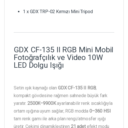
1 x GDX TRP-02 Kırmızı Mini Tripod
GDX CF-135 II RGB Mini Mobil
Fotoğrafçılık ve Video 10W
LED Dolgu Işığı
Setin ışık kaynağı olan
GDX CF-135 II RGB
,
kompakt gövdesine rağmen sahnede büyük fark
yaratır.
2500K–9900K
ayarlanabilir renk sıcaklığıyla
ortam ışığına uyum sağlar; RGB modda
0–360 HSI
tam renk gamı ile arka plan rengi/atmosfer ışığı
üretir. Çekimi dinamikleştiren
21 adet
efekt modu