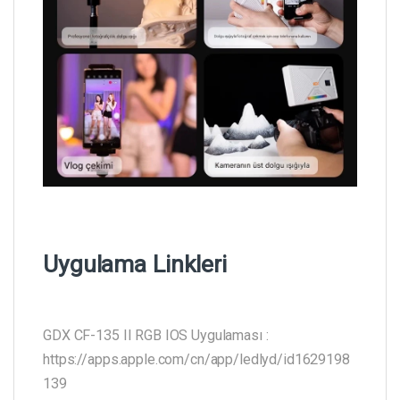
Uygulama Linkleri
GDX CF-135 II RGB IOS Uygulaması :
https://apps.apple.com/cn/app/ledlyd/id1629198
139