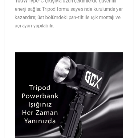
100W
Type-C çıkışıyla uzun çekimlerde güvenilir
enerji sağlar. Tripod formu sayesinde kurulumda yer
kazandırır; üst bölümdeki pan-tilt ile ışık montajı ve
açı ayarı yapılabilir.