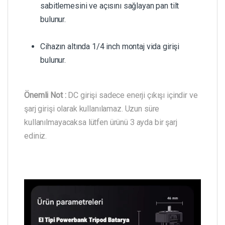
sabitlemesini ve açısını sağlayan pan tilt
bulunur.
Cihazın altında 1/4 inch montaj vida girişi
bulunur.
Önemli Not :
DC girişi sadece enerji çıkışı içindir ve
şarj girişi olarak kullanılamaz. Uzun süre
kullanılmayacaksa lütfen ürünü 3 ayda bir şarj
ediniz.