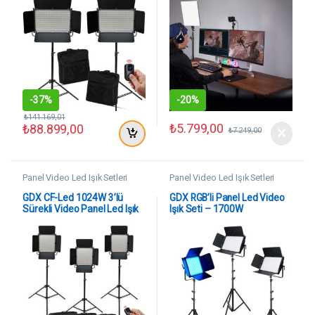
-
37%
-
20%
₺
141.169,01
₺
5.799,00
₺
88.899,00
₺
7.249,00
Panel Video Led Işık Setleri
Panel Video Led Işık Setleri
GDX CF-Led 1024W 3’lü
GDX RGB’li Panel Led Video
Sürekli Video Panel Led Işık
Işık Seti – 1700W
Seti