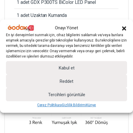
1 adet GDX P300TS BiColor LED Panel
1 adet Uzaktan Kumanda
Onayı Yönet
1 adet Ayak Montaj Aparatı
En iyi deneyimleri sunmak için, cihaz bilgilerini saklamak ve/veya bunlara
erişmek amacıyla çerezler gibi teknolojiler kullanıyoruz. Bu teknolojilere izin
1 adet Elektrik Kablosu
vermek, bu sitedeki tarama davranışı veya benzersiz kimlikler gibi verileri
işlememize izin verecektir. Onay vermemek veya onayı geri çekmek, belirli
özellikleri ve işlevleri olumsuz etkileyebilir.
Kabul et
Reddet
Tercihleri görüntüle
Çerez Politikası
Gizlilik Bildirimi
Künye