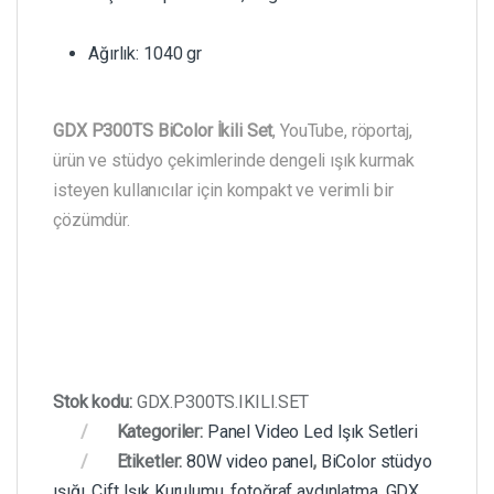
Ağırlık: 1040 gr
GDX P300TS BiColor İkili Set
, YouTube, röportaj,
ürün ve stüdyo çekimlerinde dengeli ışık kurmak
isteyen kullanıcılar için kompakt ve verimli bir
çözümdür.
Stok kodu:
GDX.P300TS.IKILI.SET
Kategoriler:
Panel Video Led Işık Setleri
Etiketler:
80W video panel
,
BiColor stüdyo
ışığı
,
Çift Işık Kurulumu
,
fotoğraf aydınlatma
,
GDX