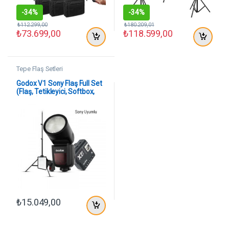
-
34%
-
34%
₺
112.299,00
₺
180.209,01
₺
73.699,00
₺
118.599,00
Tepe Flaş Setleri
Godox V1 Sony Flaş Full Set
(Flaş, Tetikleyici, Softbox,
Tripod)
₺
15.049,00