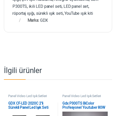
P300TS
,
ikili LED panel seti
,
LED panel set
,
röportaj ışığı
,
sürekli ışık seti
,
YouTube ışık kiti
Marka:
GDX
İlgili ürünler
Panel Video Led Işık Setleri
Panel Video Led Işık Setleri
GDX CF-LED 2020C 2’li
Gdx P300TS BiColor
Sürekli Panel Led Işık Seti
Profesyonel Youtuber 80W
Tekli Masaüstü Yayıncı Işık
Seti