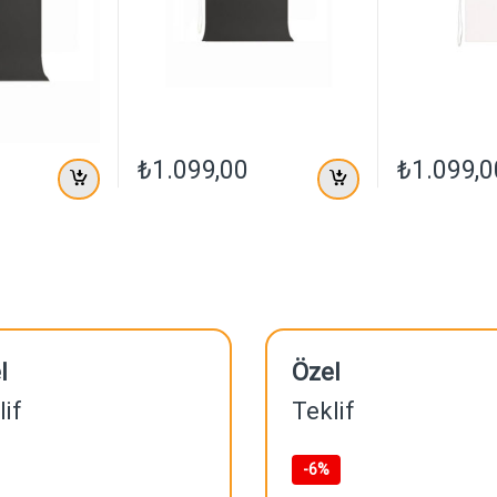
₺
1.099,00
₺
1.099,0
l
Özel
lif
Teklif
-
6%