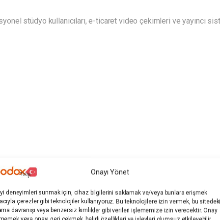
syonel stüdyo kullanıcıları, e-ticaret video çekimleri ve yayıncı sis
Onayı Yönet
iyi deneyimleri sunmak için, cihaz bilgilerini saklamak ve/veya bunlara erişmek
cıyla çerezler gibi teknolojiler kullanıyoruz. Bu teknolojilere izin vermek, bu sitedek
ama davranışı veya benzersiz kimlikler gibi verileri işlememize izin verecektir. Onay
memek veya onayı geri çekmek, belirli özellikleri ve işlevleri olumsuz etkileyebilir.