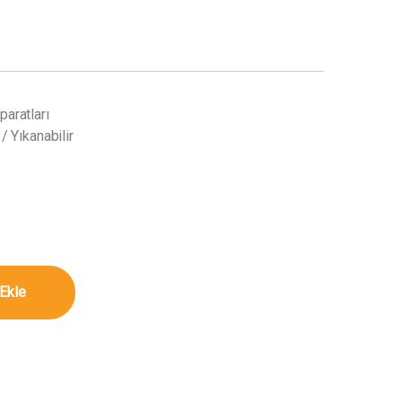
aratları
/ Yıkanabilir
 Yıkanabilir miktar
Ekle