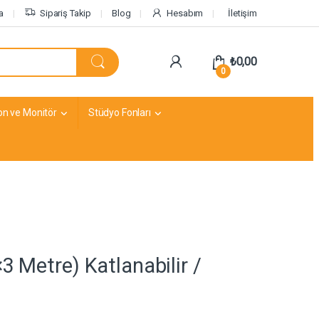
a
Sipariş Takip
Blog
Hesabım
İletişim
₺
0,00
0
on ve Monitör
Stüdyo Fonları
 Metre) Katlanabilir /