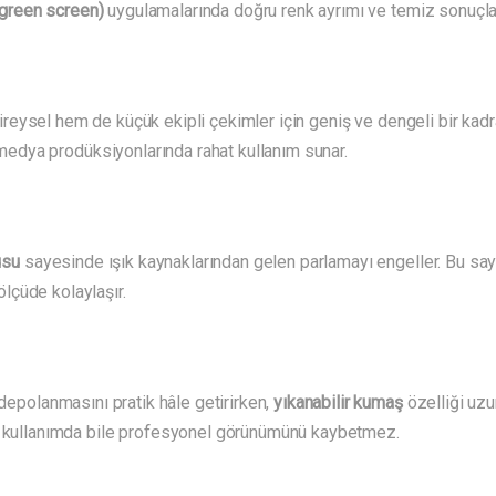
green screen)
uygulamalarında doğru renk ayrımı ve temiz sonuçlar
reysel hem de küçük ekipli çekimler için geniş ve dengeli bir kadraj
l medya prodüksiyonlarında rahat kullanım sunar.
usu
sayesinde ışık kaynaklarından gelen parlamayı engeller. Bu say
lçüde kolaylaşır.
 depolanmasını pratik hâle getirirken,
yıkanabilir kumaş
özelliği uzu
li kullanımda bile profesyonel görünümünü kaybetmez.