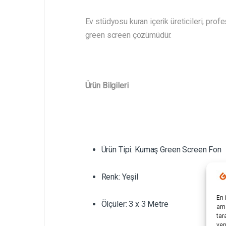
Ev stüdyosu kuran içerik üreticileri, profe
green screen çözümüdür.
Ürün Bilgileri
Ürün Tipi: Kumaş Green Screen Fon
Renk: Yeşil
En 
Ölçüler: 3 x 3 Metre
ama
tar
ver