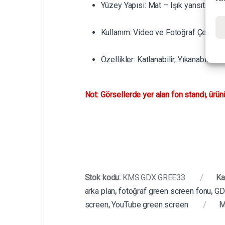
Yüzey Yapısı: Mat – Işık yansıtmaya
Kullanım: Video ve Fotoğraf Çekimle
Özellikler: Katlanabilir, Yıkanabilir
Not: Görsellerde yer alan fon standı, ürün
Stok kodu:
KMS.GDX.GREE33
Ka
arka plan
,
fotoğraf green screen fonu
,
GD
screen
,
YouTube green screen
M