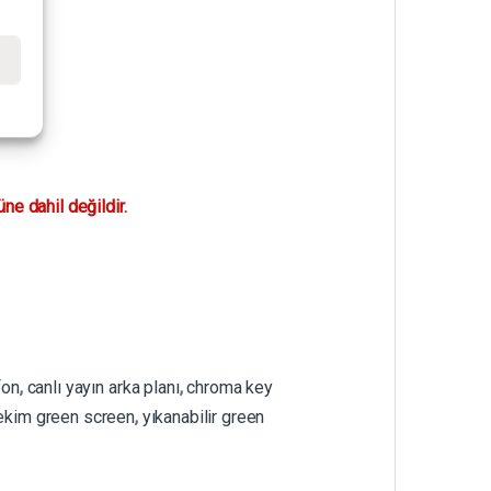
e
ne dahil değildir.
fon
,
canlı yayın arka planı
,
chroma key
ekim green screen
,
yıkanabilir green