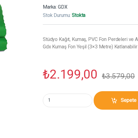
Marka:
GDX
Stok Durumu:
Stokta
Stüdyo Kağıt, Kumaş, PVC Fon Perdeleri ve Ap
Gdx Kumaş Fon Yeşil (3×3 Metre) Katlanabilir 
₺
2.199,00
₺
3.579,00
Gdx Kumaş Fon Yeşil (3x3 Metre) Katlanabilir /
Sepete 