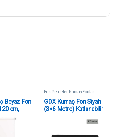
Fon Perdeler
,
Kumaş Fonlar
ş Beyaz Fon
GDX Kumaş Fon Siyah
120 cm,
(3×6 Metre) Katlanabilir
ra, Zincir
/ Yıkanabilir