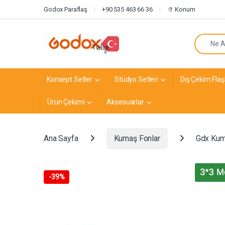
Navigasyona atla
İçeriğe geç
Godox Paraflaş
+90 535 463 66 36
Konum
Arayın:
Konsept Setler
Stüdyo Setleri
Dış Çekim Flaşl
Ürün Çekimi
Aksesuarlar
Ana Sayfa
Kumaş Fonlar
Gdx Kuma
-
39%