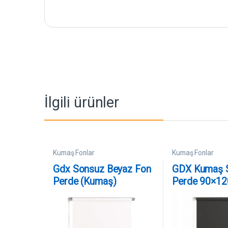
İlgili ürünler
Kumaş Fonlar
Kumaş Fonlar
Gdx Sonsuz Beyaz Fon
GDX Kumaş S
Perde (Kumaş)
Perde 90×12
190x400cm, Boru,
Boru, Makara,
Makara, Zincir