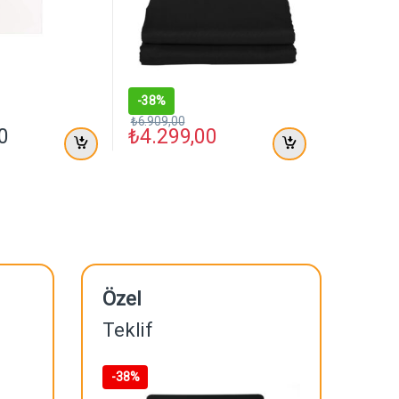
-
38%
₺
6.909,00
0
₺
4.299,00
Özel
Teklif
-
38%