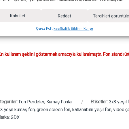
n
Kabul et
Reddet
Tercihleri görüntül
ri
Çerez Politikası
Gizlilik Bildirimi
Künye
ün kullanım şeklini göstermek amacıyla kullanılmıştır. Fon standı ürü
tegoriler:
Fon Perdeler
,
Kumaş Fonlar
Etiketler:
3x3 yeşil 
X yeşil kumaş fon
,
green screen fon
,
katlanabilir yeşil fon
,
video ç
arka:
GDX