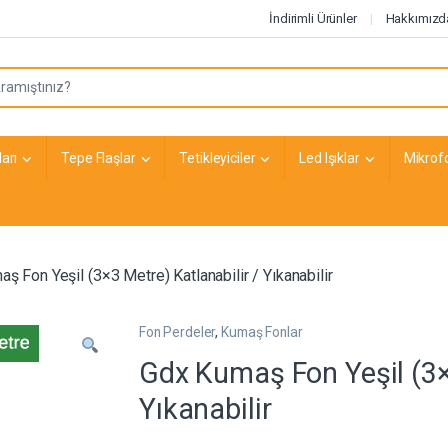
İndirimli Ürünler
Hakkımızd
arı
Tepe Flaşlar
Tetikleyiciler
Led Işıklar
Mikrof
ş Fon Yeşil (3×3 Metre) Katlanabilir / Yıkanabilir
Fon Perdeler
,
Kumaş Fonlar
Gdx Kumaş Fon Yeşil (3×3
Yıkanabilir