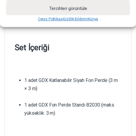
Geniş yüzeyi sayesinde kadraj içinde hareket
Tercihleri görüntüle
özgürlüğü sunar ve farklı çekim açılarına uyum
Çerez Politikası
Gizlilik Bildirimi
Künye
sağlar.
Set İçeriği
1 adet GDX Katlanabilir Siyah Fon Perde (3 m
× 3 m)
1 adet GDX Fon Perde Standı B2030 (maks.
yükseklik: 3 m)