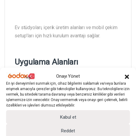
Ev stüdyoları, içerik üretim alanları ve mobil çekim
setup’ları için hızlı kurulum avantajı sağlar.
Uygulama Alanları
Onayı Yönet
En iyi deneyimleri sunmak için, cihaz bilgilerini saklamak ve/veya bunlara
Siyah fon perde seti; portre çekimleri, ürün
erişmek amacıyla çerezler gibi teknolojiler kullanıyoruz. Bu teknolojilere izin
fotoğrafçılığı, röportaj ve video kayıtları, sosyal
vermek, bu sitedeki tarama davranışı veya benzersiz kimlikler gibi verileri
işlememize izin verecektir. Onay vermemek veya onayı geri çekmek, belirli
medya içerikleri ve ışıkla dramatik etki oluşturulan
özellikleri ve işlevleri olumsuz etkileyebilir.
sahnelerde güvenle kullanılabilir.
Kabul et
Reddet