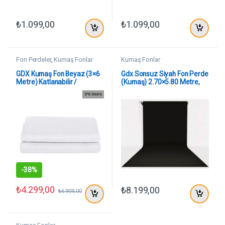
₺
1.099,00
₺
1.099,00
Fon Perdeler
,
Kumaş Fonlar
Kumaş Fonlar
GDX Kumaş Fon Beyaz (3×6
Gdx Sonsuz Siyah Fon Perde
Metre) Katlanabilir /
(Kumaş) 2.70×5.80 Metre,
Yıkanabilir
Boru, Makara, Zincir
-
38%
₺
4.299,00
₺
8.199,00
₺
6.909,00