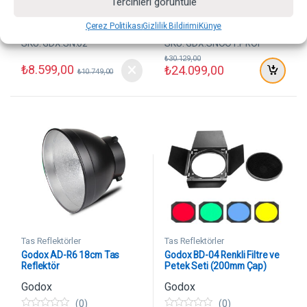
Tercihleri görüntüle
d
d
e
e
n
n
Çerez Politikası
Gizlilik Bildirimi
Künye
SKU: GDX.SN.02
SKU: GDX.SNOOT.PROI
₺
30.129,00
₺
8.599,00
₺
24.099,00
₺
10.749,00
Tas Reflektörler
Tas Reflektörler
Godox AD-R6 18cm Tas
Godox BD-04 Renkli Filtre ve
Reflektör
Petek Seti (200mm Çap)
Godox
Godox
(0)
(0)