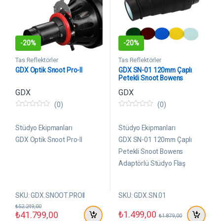
-
20%
-
20%
Tas Reflektörler
Tas Reflektörler
GDX Optik Snoot Pro-II
GDX SN-01 120mm Çaplı
Petekli Snoot Bowens
Adaptörlü Stüdyo Flaş
GDX
GDX
Aksesuarı
(0)
(0)
0
0
5
5
ü
ü
Stüdyo Ekipmanları
Stüdyo Ekipmanları
z
z
e
e
GDX Optik Snoot Pro-II
GDX SN-01 120mm Çaplı
r
r
Petekli Snoot Bowens
i
i
n
n
Adaptörlü Stüdyo Flaş
d
d
e
e
Aksesuarı
n
n
SKU: GDX.SNOOT.PROII
SKU: GDX.SN.01
₺
52.249,00
₺
1.499,00
₺
41.799,00
₺
1.879,00