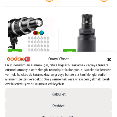
-
20%
-
20%
Onayı Yönet
Tas Reflektörler
Tas Reflektörler
En iyi deneyimleri sunmak için, cihaz bilgilerini saklamak ve/veya bunlara
GDX SN-02 120mm Optik
GDX Snoot Pro-I
erişmek amacıyla çerezler gibi teknolojiler kullanıyoruz. Bu teknolojilere izin
Snoot Bowens Bağlantılı 35
vermek, bu sitedeki tarama davranışı veya benzersiz kimlikler gibi verileri
Desen Kartlı 5 Renkli Filtreli
GDX
GDX
işlememize izin verecektir. Onay vermemek veya onayı geri çekmek, belirli
özellikleri ve işlevleri olumsuz etkileyebilir.
(0)
(0)
0
0
5
5
Kabul et
ü
ü
Stüdyo Ekipmanları
Stüdyo Ekipmanları
z
z
e
e
GDX SN-02 120mm Optik
GDX Snoot Pro-I
Reddet
r
r
Snoot Bowens Bağlantılı 35
i
i
n
n
Desen Kartlı 5 Renkli Filtreli