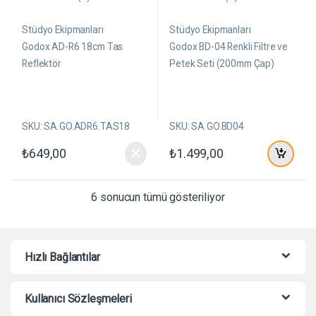
0
0
5
5
ü
ü
Stüdyo Ekipmanları
Stüdyo Ekipmanları
z
z
e
e
Godox AD-R6 18cm Tas
Godox BD-04 Renkli Filtre ve
r
r
Reflektör
Petek Seti (200mm Çap)
i
i
n
n
d
d
e
e
n
n
SKU: SA.GO.ADR6.TAS18
SKU: SA.GO.BD04
₺
649,00
₺
1.499,00
6 sonucun tümü gösteriliyor
Hızlı Bağlantılar
Kullanıcı Sözleşmeleri