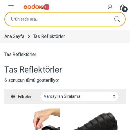
Navigasyona atla
İçeriğe geç
0
Ara:
Ana Sayfa
Tas Reflektörler
Tas Reflektörler
Tas Reflektörler
6 sonucun tümü gösteriliyor
Filtreler