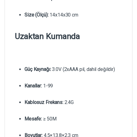
Size (Ölçü):
14x14x30 cm
Uzaktan Kumanda
Güç Kaynağı:
3.0V (2xAAA pil, dahil değildir)
Kanallar:
1-99
Kablosuz Frekans:
2.4G
Mesafe:
≥ 50M
Boyutlar:
4.5×13.8×2.3 cm