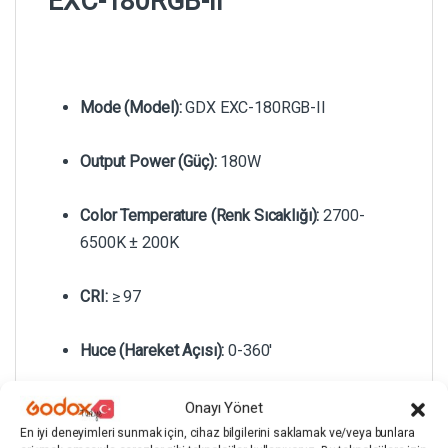
EXC-180RGB-II
Mode (Model):
GDX EXC-180RGB-II
Output Power (Güç):
180W
Color Temperature (Renk Sıcaklığı):
2700-
6500K ± 200K
CRI:
≥ 97
Huce (Hareket Açısı):
0-360′
Dimmer (Işık Ayar Aralığı):
0% – 100%
Onayı Yönet
En iyi deneyimleri sunmak için, cihaz bilgilerini saklamak ve/veya bunlara