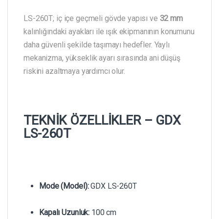
LS-260T; iç içe geçmeli gövde yapısı ve
32 mm
kalınlığındaki ayakları ile ışık ekipmanının konumunu
daha güvenli şekilde taşımayı hedefler. Yaylı
mekanizma, yükseklik ayarı sırasında ani düşüş
riskini azaltmaya yardımcı olur.
TEKNİK ÖZELLİKLER – GDX
LS-260T
Mode (Model):
GDX LS-260T
Kapalı Uzunluk:
100 cm