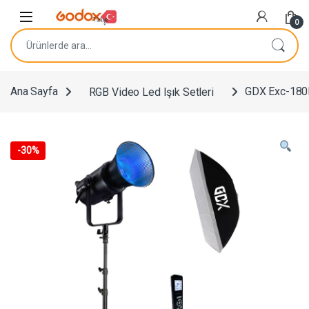
Navigasyona atla
İçeriğe geç
0
Ara:
Ana Sayfa
RGB Video Led Işık Setleri
GDX Exc-180RG
-
30%