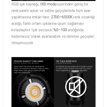
RGB ışık kaynağı,
HSI modu
üzerinden geniş bir
renk paleti sunar ve sahne geçişlerinde hızlı ayar
yapılmasına imkân tanır.
2700–6500K
renk sıcaklığı
aralığı, farklı ortam ışıklarına uyum sağlamayı
kolaylaştırır. Işık seviyesi
%0–100
aralığında
kademesiz olarak ayarlanabilir ve dimmer geçişleri
titreşimsizdir.