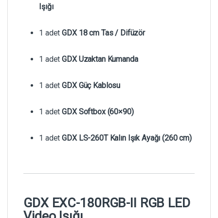
Işığı
1 adet
GDX 18 cm Tas / Difüzör
1 adet
GDX Uzaktan Kumanda
1 adet
GDX Güç Kablosu
1 adet
GDX Softbox (60×90)
1 adet
GDX LS-260T Kalın Işık Ayağı (260 cm)
GDX EXC-180RGB-II RGB LED
Video Işığı