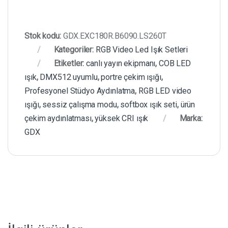
Stok kodu:
GDX.EXC180R.B6090.LS260T
Kategoriler:
RGB Video Led Işık Setleri
Etiketler:
canlı yayın ekipmanı
,
COB LED
ışık
,
DMX512 uyumlu
,
portre çekim ışığı
,
Profesyonel Stüdyo Aydınlatma
,
RGB LED video
ışığı
,
sessiz çalışma modu
,
softbox ışık seti
,
ürün
çekim aydınlatması
,
yüksek CRI ışık
Marka:
GDX