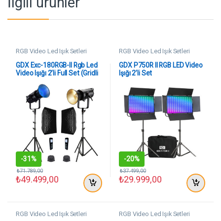
İlgili ürünler
RGB Video Led Işık Setleri
RGB Video Led Işık Setleri
GDX Exc-180RGB-II Rgb Led
GDX P750R II RGB LED Video
Video Işığı 2’li Full Set (Gridli
Işığı 2’li Set
60×90 Softbox + 260 cm
Kalın Işık Ayağı)
-
31%
-
20%
₺
71.789,00
₺
37.499,00
₺
49.499,00
₺
29.999,00
RGB Video Led Işık Setleri
RGB Video Led Işık Setleri