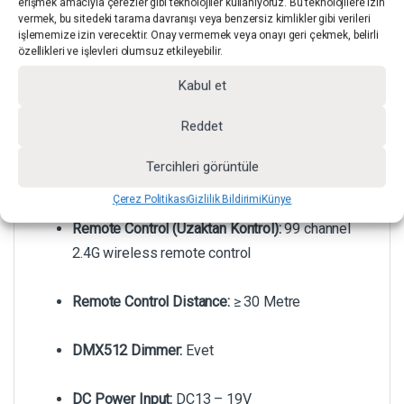
erişmek amacıyla çerezler gibi teknolojiler kullanıyoruz. Bu teknolojilere izin
Saturation (Doyma):
0% – 100%
vermek, bu sitedeki tarama davranışı veya benzersiz kimlikler gibi verileri
işlememize izin verecektir. Onay vermemek veya onayı geri çekmek, belirli
özellikleri ve işlevleri olumsuz etkileyebilir.
Led Type (Led Tipi):
High power COB (Chip on
Board) LED
Kabul et
Reddet
Spacial Effect (Özel Efekt):
20
Tercihleri görüntüle
Flash Speed:
1-9
Çerez Politikası
Gizlilik Bildirimi
Künye
Remote Control (Uzaktan Kontrol):
99 channel
2.4G wireless remote control
Remote Control Distance:
≥ 30 Metre
DMX512 Dimmer:
Evet
DC Power Input:
DC13 – 19V