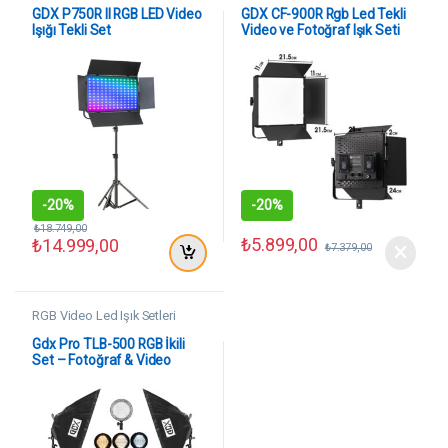
GDX P750R II RGB LED Video
GDX CF-900R Rgb Led Tekli
Işığı Tekli Set
Video ve Fotoğraf Işık Seti
-
20%
-
20%
₺
18.749,00
₺
5.899,00
₺
14.999,00
₺
7.379,00
RGB Video Led Işık Setleri
Gdx Pro TLB-500 RGB İkili
Set – Fotoğraf & Video
Çekim Işığı (Dimmerli)