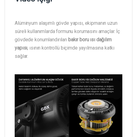
Alüminyum alaşımlı gövde yapısı, ekipmanın uzun
süreli kullanımlarda formunu korumasını amaçlar. İç
gövdede konumlandırılan
bakır boru ısı dağılım
yapısı
, ısının kontrollü biçimde yayılmasına katkı
sağlar.