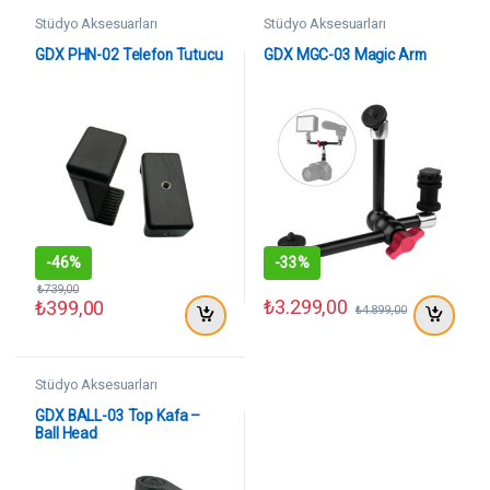
Stüdyo Aksesuarları
Stüdyo Aksesuarları
GDX PHN-02 Telefon Tutucu
GDX MGC-03 Magic Arm
-
46%
-
33%
₺
739,00
₺
3.299,00
₺
399,00
₺
4.899,00
Stüdyo Aksesuarları
GDX BALL-03 Top Kafa –
Ball Head