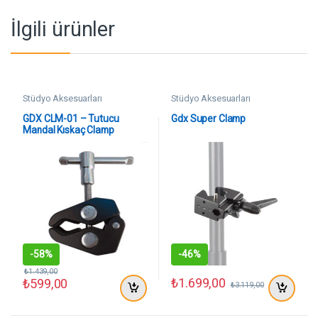
İlgili ürünler
Stüdyo Aksesuarları
Stüdyo Aksesuarları
GDX CLM-01 – Tutucu
Gdx Super Clamp
Mandal Kıskaç Clamp
-
58%
-
46%
₺
1.439,00
₺
1.699,00
₺
599,00
₺
3.119,00