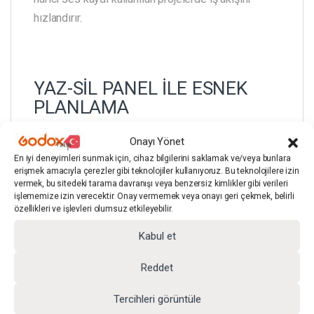
hızlandırır.
YAZ-SİL PANEL İLE ESNEK
PLANLAMA
Onayı Yönet
En iyi deneyimleri sunmak için, cihaz bilgilerini saklamak ve/veya bunlara
Üzerindeki yazılabilir yüzey, sahne numarası, çekim
erişmek amacıyla çerezler gibi teknolojiler kullanıyoruz. Bu teknolojilere izin
adı ve tekrar bilgilerini anlık olarak güncelleme
vermek, bu sitedeki tarama davranışı veya benzersiz kimlikler gibi verileri
işlememize izin verecektir. Onay vermemek veya onayı geri çekmek, belirli
imkânı sunar. Hızlı değişen set koşullarında pratik
özellikleri ve işlevleri olumsuz etkileyebilir.
kullanım sağlar.
Kabul et
Reddet
SET KULLANIMINA UYGUN
Tercihleri görüntüle
SAĞLAM YAPI