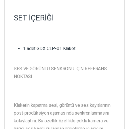
SET İÇERİĞİ
1 adet GDX CLP-01 Klaket
SES VE GÖRÜNTÜ SENKRONU İÇİN REFERANS
NOKTASI
Klaketin kapatma sesi, görüntü ve ses kayıtlarının
post-prodüksiyon aşamasında senkronlanmasını
kolaylaştırır. Bu özellik özellikle çoklu kamera ve
harici ses kaydı kullanılan projelerde iş akışını