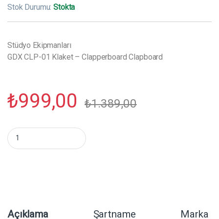
Stok Durumu:
Stokta
Stüdyo Ekipmanları
GDX CLP-01 Klaket – Clapperboard Clapboard
₺
999,00
₺
1.389,00
GDX CLP-01 Klaket - Clapperboard Clapboard miktar
Açıklama
Şartname
Marka