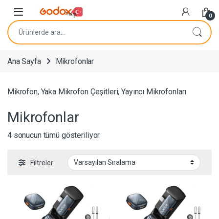
Navigasyona atla
İçeriğe geç
0
Ara:
Ana Sayfa
Mikrofonlar
Mikrofon, Yaka Mikrofon Çeşitleri, Yayıncı Mikrofonları
Mikrofonlar
4 sonucun tümü gösteriliyor
Filtreler