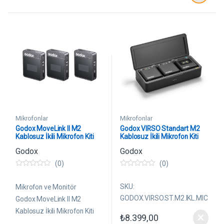
yapısıyla pazarda oldukça
dikkat çeken bir ürün. Bir SEO
uzmanı ve editör gözüyle,
ürünün öne çıkan bu
benzersiz özelliklerini
vurgulayan, kullanıcı odaklı
ve arama motoru dostu
içeriği aşağıda hazırladım.
Mikrofonlar
Mikrofonlar
Godox MoveLink II M2
Godox VIRSO Standart M2
Kablosuz İkili Mikrofon Kiti
Kablosuz İkili Mikrofon Kiti
Godox
Godox
(0)
(0)
0
0
5
5
ü
ü
SKU:
Mikrofon ve Monitör
z
z
GODOX.VIRSO.ST.M2.IKL.MIC
e
e
Godox MoveLink II M2
r
r
Kablosuz İkili Mikrofon Kiti
i
i
₺
8.399,00
n
n