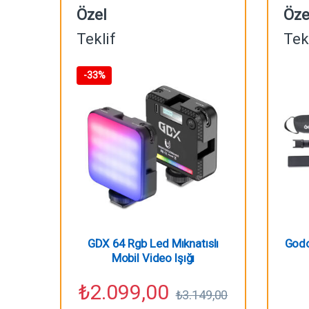
Özel
Öze
Teklif
Tek
-
33%
GDX 64 Rgb Led Mıknatıslı
Godo
Mobil Video Işığı
₺
2.099,00
₺
3.149,00