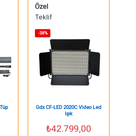
Özel
Teklif
-
38%
 Tüp
Gdx CF-LED 2020C Video Led
Işık
₺
42.799,00