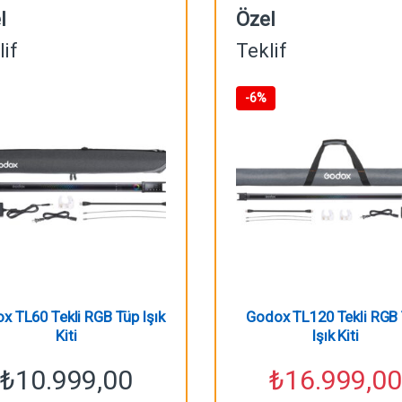
l
Özel
lif
Teklif
-
6%
x TL60 Tekli RGB Tüp Işık
Godox TL120 Tekli RGB
Kiti
Işık Kiti
₺
10.999,00
₺
16.999,00