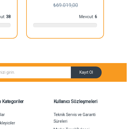
₺
69.019,00
ut:
38
Mevcut:
6
Kayıt Ol
 Kategoriler
Kullanıcı Sözleşmeleri
lar
Teknik Servis ve Garanti
Süreleri
leyiciler