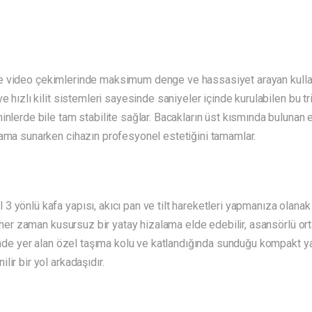
ve video çekimlerinde maksimum denge ve hassasiyet arayan kullanıc
e hızlı kilit sistemleri sayesinde saniyeler içinde kurulabilen bu tr
inlerde bile tam stabilite sağlar. Bacakların üst kısmında bulunan
rama sunarken cihazın profesyonel estetiğini tamamlar.
3 yönlü kafa yapısı, akıcı pan ve tilt hareketleri yapmanıza olana
e her zaman kusursuz bir yatay hizalama elde edebilir, asansörlü ort
rinde yer alan özel taşıma kolu ve katlandığında sunduğu kompakt ya
ir bir yol arkadaşıdır.