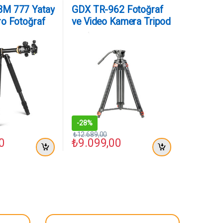
M 777 Yatay
GDX TR-962 Fotoğraf
ro Fotoğraf
ve Video Kamera Tripod
e Video SLR
ipod
-
28%
₺
12.689,00
0
₺
9.099,00