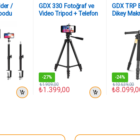
der /
GDX 330 Fotoğraf ve
GDX TRP B
ipodu
Video Tripod + Telefon
Dikey Mak
Tutucu
Monopod v
Kamera Tr
-
27%
-
24%
₺
1.909,00
₺
10.639,00
₺
1.399,00
₺
8.099,0