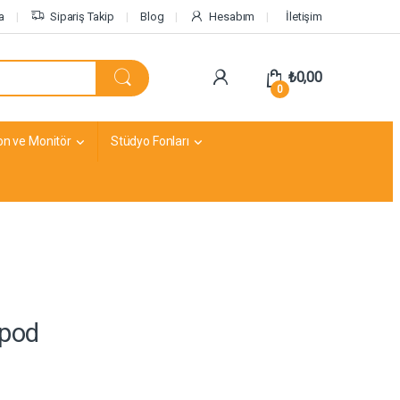
a
Sipariş Takip
Blog
Hesabım
İletişim
₺
0,00
0
on ve Monitör
Stüdyo Fonları
ipod