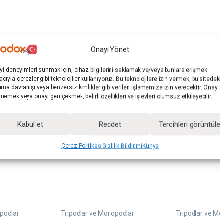
iler:
Tripodlar ve Monopodlar
Marka:
GDX
Onayı Yönet
iyi deneyimleri sunmak için, cihaz bilgilerini saklamak ve/veya bunlara erişmek
cıyla çerezler gibi teknolojiler kullanıyoruz. Bu teknolojilere izin vermek, bu sitedek
ama davranışı veya benzersiz kimlikler gibi verileri işlememize izin verecektir. Onay
memek veya onayı geri çekmek, belirli özellikleri ve işlevleri olumsuz etkileyebilir.
Kabul et
Reddet
Tercihleri görüntül
Çerez Politikası
Gizlilik Bildirimi
Künye
opodlar
Tripodlar ve Monopodlar
Tripodlar ve 