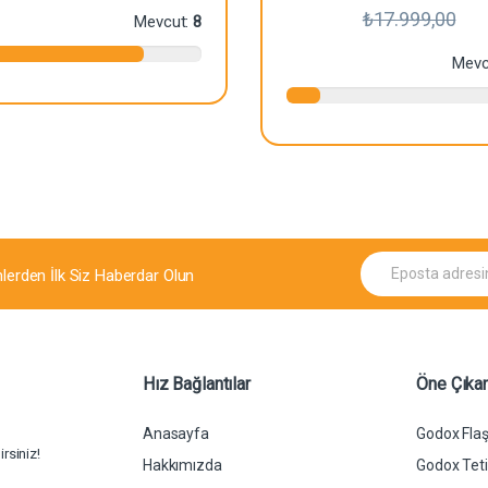
₺
17.999,00
Mevcut:
8
Mevc
E
mlerden İlk Siz Haberdar Olun
p
o
s
t
a
*
Hız Bağlantılar
Öne Çıkan
Anasayfa
Godox Flaş
rsiniz!
Hakkımızda
Godox Tetik