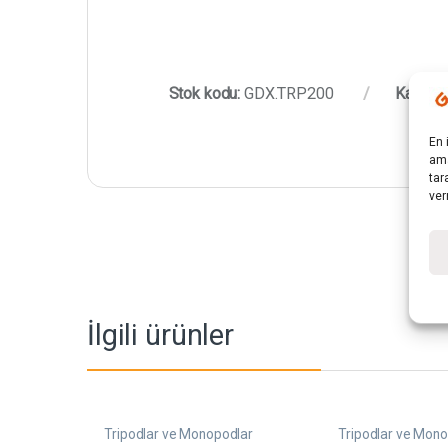
Stok kodu:
GDX.TRP200
Kategor
En 
ama
tar
ver
İlgili ürünler
Tripodlar ve Monopodlar
Tripodlar ve Mon