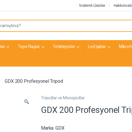
İndirimli Ürünler
Hakkımızd
arı
Tepe Flaşlar
Tetikleyiciler
Led Işıklar
Mikrof
GDX 200 Profesyonel Tripod
Tripodlar ve Monopodlar
GDX 200 Profesyonel Tr
Marka:
GDX