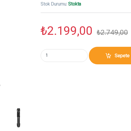
Stok Durumu:
Stokta
₺
2.199,00
₺
2.749,00
GDX 200 Profesyonel Tripod miktar
Sepete 