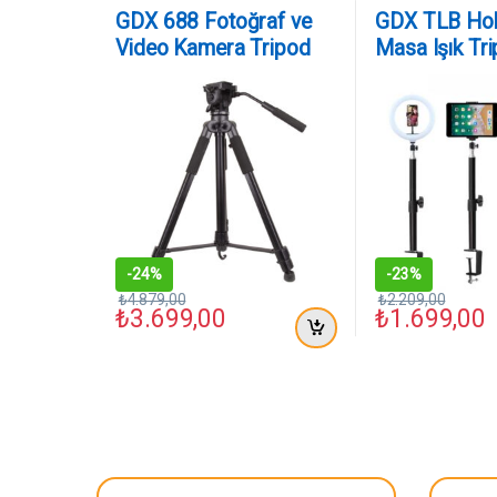
GDX 688 Fotoğraf ve
GDX TLB Hol
Video Kamera Tripod
Masa Işık Tr
-
24%
-
23%
₺
4.879,00
₺
2.209,00
₺
3.699,00
₺
1.699,00