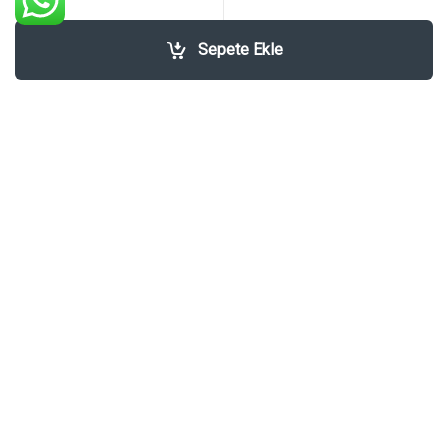
₺
46.799,00
Sepete Ekle
Hızlı Bağlantılar
Kullanıcı Sözleşmeleri