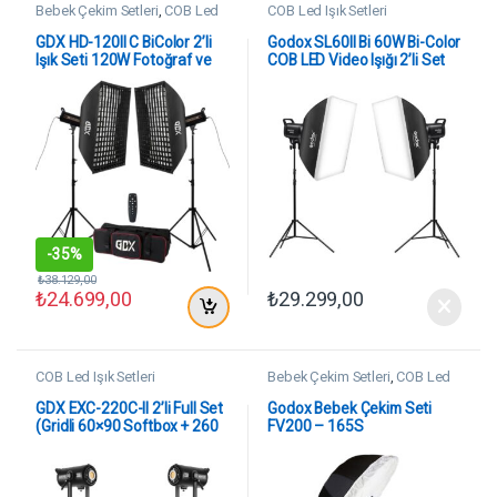
Bebek Çekim Setleri
,
COB Led
COB Led Işık Setleri
Işık Setleri
GDX HD-120II C BiColor 2’li
Godox SL60II Bi 60W Bi-Color
Işık Seti 120W Fotoğraf ve
COB LED Video Işığı 2’li Set
Video LED Işığı
-
35%
₺
38.129,00
₺
24.699,00
₺
29.299,00
COB Led Işık Setleri
Bebek Çekim Setleri
,
COB Led
Işık Setleri
GDX EXC-220C-II 2’li Full Set
Godox Bebek Çekim Seti
(Gridli 60×90 Softbox + 260
FV200 – 165S
cm Kalın Işık Ayağı)