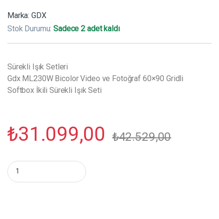
Marka:
GDX
Stok Durumu:
Sadece 2 adet kaldı
Sürekli Işık Setleri
Gdx ML230W Bicolor Video ve Fotoğraf 60×90 Gridli
Softbox İkili Sürekli Işık Seti
₺
31.099,00
₺
42.529,00
Gdx ML230W Bicolor Video ve Fotoğraf 60x90 Gridli Softbox İkili