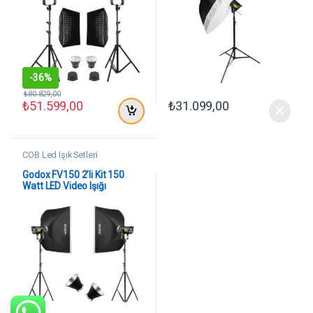
-
36%
₺
80.829,00
₺
51.599,00
₺
31.099,00
COB Led Işık Setleri
Godox FV150 2’li Kit 150
Watt LED Video Işığı