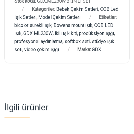
Stok kodu:
GDX.ML230W.BI.IKILI.SET
Kategoriler:
Bebek Çekim Setleri
,
COB Led
Işık Setleri
,
Model Çekim Setleri
Etiketler:
bicolor sürekli ışık
,
Bowens mount ışık
,
COB LED
ışık
,
GDX ML230W
,
ikili ışık kiti
,
prodüksiyon ışığı
,
profesyonel aydınlatma
,
softbox seti
,
stüdyo ışık
seti
,
video çekim ışığı
Marka:
GDX
İlgili ürünler