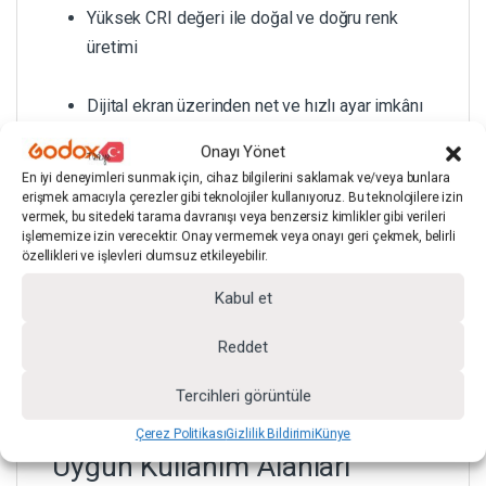
Yüksek CRI değeri ile doğal ve doğru renk
üretimi
Dijital ekran üzerinden net ve hızlı ayar imkânı
Onayı Yönet
Video çekimleri için optimize edilmiş sessiz
En iyi deneyimleri sunmak için, cihaz bilgilerini saklamak ve/veya bunlara
fan sistemi
erişmek amacıyla çerezler gibi teknolojiler kullanıyoruz. Bu teknolojilere izin
vermek, bu sitedeki tarama davranışı veya benzersiz kimlikler gibi verileri
işlememize izin verecektir. Onay vermemek veya onayı geri çekmek, belirli
özellikleri ve işlevleri olumsuz etkileyebilir.
Akıllı ısı yönetimi teknolojisi, uzun süreli
Kabul et
çekimlerde performans düşüşünü önler. Sessiz
çalışan fan sistemi sayesinde röportaj ve video
Reddet
kayıtlarında istenmeyen gürültü oluşmaz.
Tercihleri görüntüle
Çerez Politikası
Gizlilik Bildirimi
Künye
Uygun Kullanım Alanları