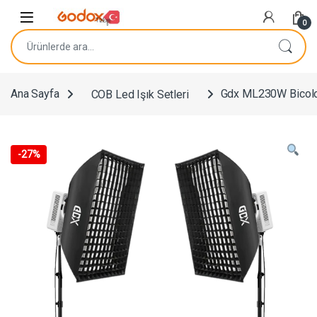
Navigasyona atla
İçeriğe geç
0
Ara:
Ana Sayfa
COB Led Işık Setleri
Gdx ML230W Bicolor 
-
27%