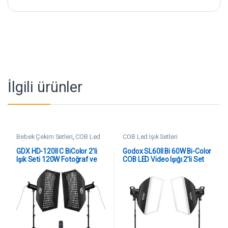
İlgili ürünler
Bebek Çekim Setleri
,
COB Led
COB Led Işık Setleri
Işık Setleri
GDX HD-120II C BiColor 2’li
Godox SL60II Bi 60W Bi-Color
Işık Seti 120W Fotoğraf ve
COB LED Video Işığı 2’li Set
Video LED Işığı