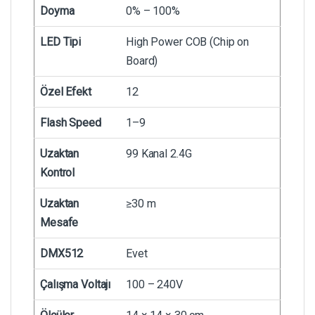
Doyma
0% – 100%
LED Tipi
High Power COB (Chip on
Board)
Özel Efekt
12
Flash Speed
1–9
Uzaktan
99 Kanal 2.4G
Kontrol
Uzaktan
≥30 m
Mesafe
DMX512
Evet
Çalışma Voltajı
100 – 240V