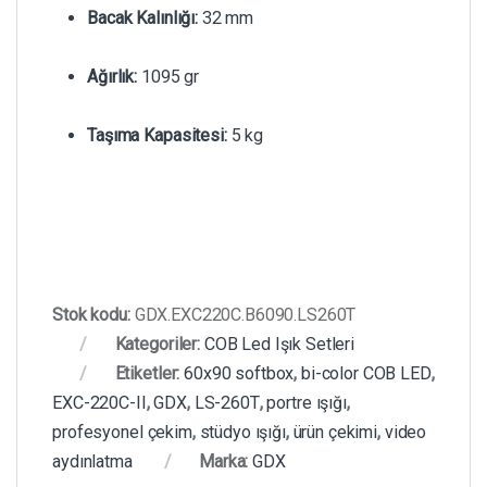
Bacak Kalınlığı:
32 mm
Ağırlık:
1095 gr
Taşıma Kapasitesi:
5 kg
Stok kodu:
GDX.EXC220C.B6090.LS260T
Kategoriler:
COB Led Işık Setleri
Etiketler:
60x90 softbox
,
bi-color COB LED
,
EXC-220C-II
,
GDX
,
LS-260T
,
portre ışığı
,
profesyonel çekim
,
stüdyo ışığı
,
ürün çekimi
,
video
aydınlatma
Marka:
GDX