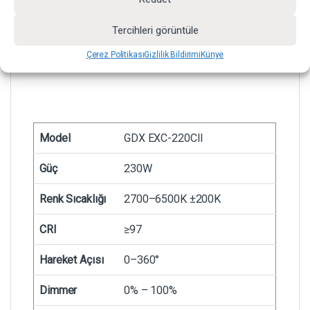
Tercihleri görüntüle
Çerez Politikası
Gizlilik Bildirimi
Künye
Model
GDX EXC-220CII
Güç
230W
Renk Sıcaklığı
2700–6500K ±200K
CRI
≥97
Hareket Açısı
0–360°
Dimmer
0% – 100%