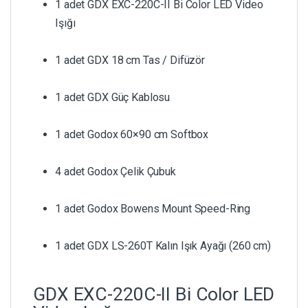
1 adet GDX EXC-220C-II Bi Color LED Video
Işığı
1 adet GDX 18 cm Tas / Difüzör
1 adet GDX Güç Kablosu
1 adet Godox 60×90 cm Softbox
4 adet Godox Çelik Çubuk
1 adet Godox Bowens Mount Speed-Ring
1 adet GDX LS-260T Kalın Işık Ayağı (260 cm)
GDX EXC-220C-II Bi Color LED