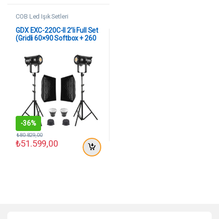
COB Led Işık Setleri
GDX EXC-220C-II 2’li Full Set
(Gridli 60×90 Softbox + 260
cm Kalın Işık Ayağı)
-
36%
₺
80.829,00
₺
51.599,00