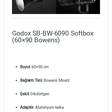
Godox SB-BW-6090 Softbox
(60×90 Bowens)
Boyut:
60×90 cm
Bağlantı Türü:
Bowens Mount
Şekil:
Dikdörtgen
Adaptör:
Alüminyum halka