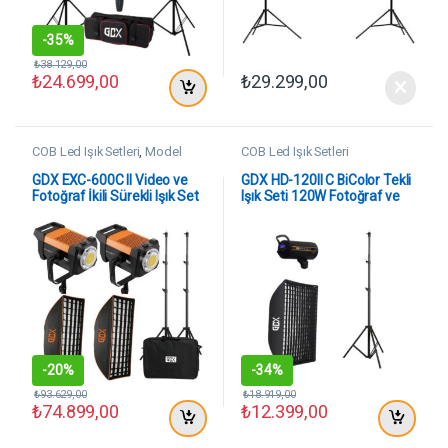
-
35%
₺
38.129,00
₺
24.699,00
₺
29.299,00
COB Led Işık Setleri
,
Model
COB Led Işık Setleri
Çekim Setleri
GDX EXC-600C II Video ve
GDX HD-120II C BiColor Tekli
Fotoğraf İkili Sürekli Işık Set
Işık Seti 120W Fotoğraf ve
Video LED Işığı
-
20%
-
34%
₺
93.629,00
₺
18.919,00
₺
74.899,00
₺
12.399,00