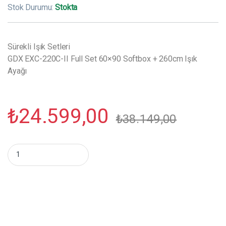
Stok Durumu:
Stokta
Sürekli Işık Setleri
GDX EXC-220C-II Full Set 60×90 Softbox + 260cm Işık
Ayağı
₺
24.599,00
₺
38.149,00
GDX EXC-220C-II Full Set 60x90 Softbox + 260cm Işık Ayağı m