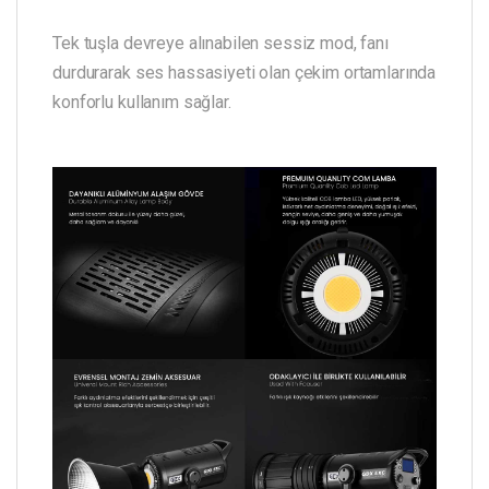
Tek tuşla devreye alınabilen sessiz mod, fanı
durdurarak ses hassasiyeti olan çekim ortamlarında
konforlu kullanım sağlar.