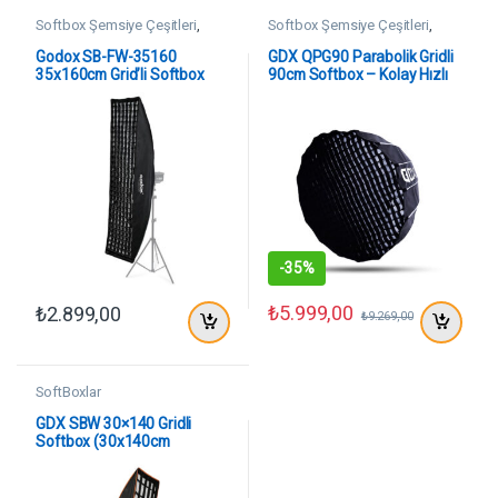
Softbox Şemsiye Çeşitleri
,
Softbox Şemsiye Çeşitleri
,
SoftBoxlar
SoftBoxlar
Godox SB-FW-35160
GDX QPG90 Parabolik Gridli
35x160cm Grid’li Softbox
90cm Softbox – Kolay Hızlı
Bowens
Pratik Kurulum
-
35%
₺
5.999,00
₺
2.899,00
₺
9.269,00
SoftBoxlar
GDX SBW 30×140 Gridli
Softbox (30x140cm
Bowens)