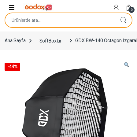
Navigasyona atla
İçeriğe geç
0
Ara:
Ana Sayfa
SoftBoxlar
GDX BW-140 Octagon Izgaralı
-
44%