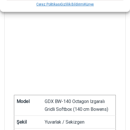
Çerez Politikası
Gizlilik Bildirimi
Künye
Model
GDX BW-140 Octagon Izgaralı
Gridli Softbox (140 cm Bowens)
Şekil
Yuvarlak / Sekizgen