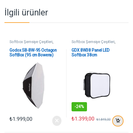
İlgili ürünler
Softbox Şemsiye Çeşitleri
,
Softbox Şemsiye Çeşitleri
,
SoftBoxlar
SoftBoxlar
Godox SB-BW-95 Octagon
GDX BW38 Panel LED
SoftBox (95 cm Bowens)
Softbox 38cm
-
24%
₺
1.399,00
₺
1.999,00
₺
1.849,00