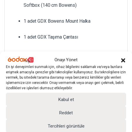
Softbox (140 cm Bowens)
1 adet GDX Bowens Mount Halka
1 adet GDX Taşıma Çantası
TEKNİK ÖZELLİKLER
Onayı Yönet
En iyi deneyimleri sunmak için, cihaz bilgilerini saklamak ve/veya bunlara
erişmek amacıyla çerezler gibi teknolojiler kullanıyoruz. Bu teknolojilere izin
vermek, bu sitedeki tarama davranışı veya benzersiz kimlikler gibi verileri
işlememize izin verecektir. Onay vermemek veya onayı geri çekmek, belirli
özellikleri ve işlevleri olumsuz etkileyebilir.
Kabul et
Reddet
Tercihleri görüntüle