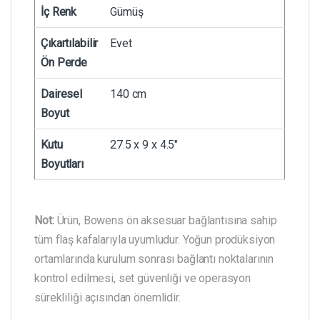
İç Renk
Gümüş
Çıkartılabilir
Evet
Ön Perde
Dairesel
140 cm
Boyut
Kutu
27.5 x 9 x 4.5″
Boyutları
Not:
Ürün, Bowens ön aksesuar bağlantısına sahip
tüm flaş kafalarıyla uyumludur. Yoğun prodüksiyon
ortamlarında kurulum sonrası bağlantı noktalarının
kontrol edilmesi, set güvenliği ve operasyon
sürekliliği açısından önemlidir.