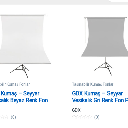
bilir Kumaş Fonlar
Taşınabilir Kumaş Fonlar
Kumaş – Seyyar
GDX Kumaş – Seyyar
kalık Beyaz Renk Fon
Vesikalık Gri Renk Fon 
e 190×400 cm
135×200 cm
GDX
(0)
(0)
0
5