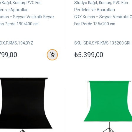
ü
 Kağıt, Kumaş, PVC Fon
Stüdyo Kağıt, Kumaş, PVC Fon
z
e
eri ve Aparatları
Perdeleri ve Aparatları
r
maş – Seyyar Vesikalık Beyaz
GDX Kumaş – Seyyar Vesikalık G
i
n
Fon Perde 190×400 cm
Fon Perde 135×200 cm
d
e
n
GDX.P.KMS.194.BYZ
SKU: GDX.SYR.KMS.135200.GRI
799,00
₺
5.399,00