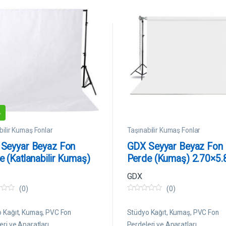
%
bilir Kumaş Fonlar
Taşınabilir Kumaş Fonlar
Seyyar Beyaz Fon
GDX Seyyar Beyaz Fon
e (Katlanabilir Kumaş)
Perde (Kumaş) 2.70×5.
Metre
Metre
GDX
(0)
(0)
0
5
ü
 Kağıt, Kumaş, PVC Fon
Stüdyo Kağıt, Kumaş, PVC Fon
z
e
eri ve Aparatları
Perdeleri ve Aparatları