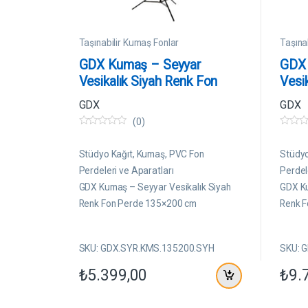
Taşınabilir Kumaş Fonlar
Taşına
GDX Kumaş – Seyyar
GDX 
Vesikalık Siyah Renk Fon
Vesi
Perde 135×200 cm
Perd
GDX
GDX
(0)
0
0
5
5
ü
ü
Stüdyo Kağıt, Kumaş, PVC Fon
Stüdyo
z
z
e
e
Perdeleri ve Aparatları
Perdel
r
r
GDX Kumaş – Seyyar Vesikalık Siyah
GDX Ku
i
i
n
n
Renk Fon Perde 135×200 cm
Renk 
d
d
e
e
n
n
SKU: GDX.SYR.KMS.135200.SYH
SKU: 
₺
5.399,00
₺
9.