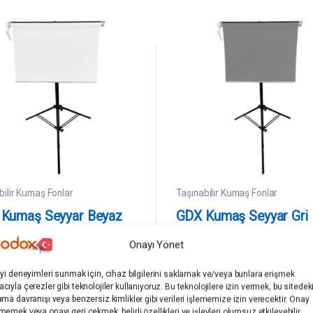
bilir Kumaş Fonlar
Taşınabilir Kumaş Fonlar
Kumaş Seyyar Beyaz
GDX Kumaş Seyyar Gri
 Fon Perde 90x120cm
Perde 65x120cm
Onayı Yönet
GDX
(0)
(0)
iyi deneyimleri sunmak için, cihaz bilgilerini saklamak ve/veya bunlara erişmek
0
cıyla çerezler gibi teknolojiler kullanıyoruz. Bu teknolojilere izin vermek, bu sitedek
5
ama davranışı veya benzersiz kimlikler gibi verileri işlememize izin verecektir. Onay
ü
 Kağıt, Kumaş, PVC Fon
Stüdyo Kağıt, Kumaş, PVC Fon
memek veya onayı geri çekmek, belirli özellikleri ve işlevleri olumsuz etkileyebilir.