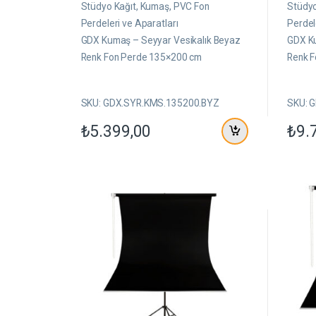
ü
ü
Stüdyo Kağıt, Kumaş, PVC Fon
Stüdyo
z
z
e
e
Perdeleri ve Aparatları
Perdel
r
r
GDX Kumaş – Seyyar Vesikalık Beyaz
GDX Ku
i
i
n
n
Renk Fon Perde 135×200 cm
Renk 
d
d
e
e
n
n
SKU: GDX.SYR.KMS.135200.BYZ
SKU: 
₺
5.399,00
₺
9.