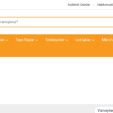
İndirimli Ürünler
Hakkımızd
arı
Tepe Flaşlar
Tetikleyiciler
Led Işıklar
Mikrof