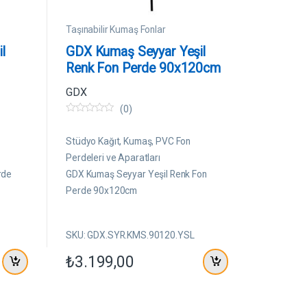
Taşınabilir Kumaş Fonlar
l
GDX Kumaş Seyyar Yeşil
Renk Fon Perde 90x120cm
GDX
(0)
0
5
ü
Stüdyo Kağıt, Kumaş, PVC Fon
z
e
Perdeleri ve Aparatları
r
rde
GDX Kumaş Seyyar Yeşil Renk Fon
i
n
Perde 90x120cm
d
e
n
SKU: GDX.SYR.KMS.90120.YSL
₺
3.199,00