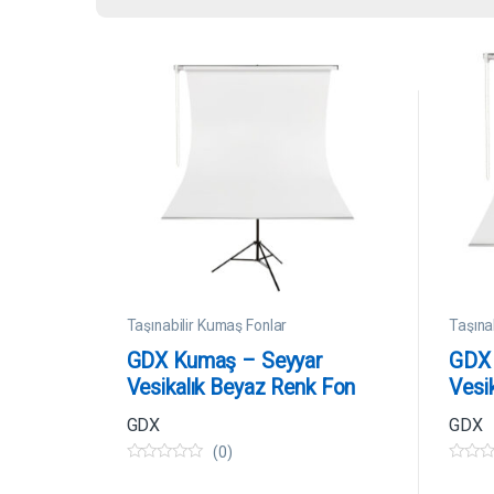
Taşınabilir Kumaş Fonlar
Taşına
GDX Kumaş – Seyyar
GDX 
Vesikalık Beyaz Renk Fon
Vesi
Perde 135×200 cm
Perd
GDX
GDX
(0)
0
0
5
5