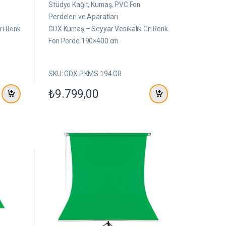
ü
Stüdyo Kağıt, Kumaş, PVC Fon
z
e
Perdeleri ve Aparatları
r
ri Renk
GDX Kumaş – Seyyar Vesikalık Gri Renk
i
n
Fon Perde 190×400 cm
d
e
n
SKU: GDX.P.KMS.194.GR
₺
9.799,00