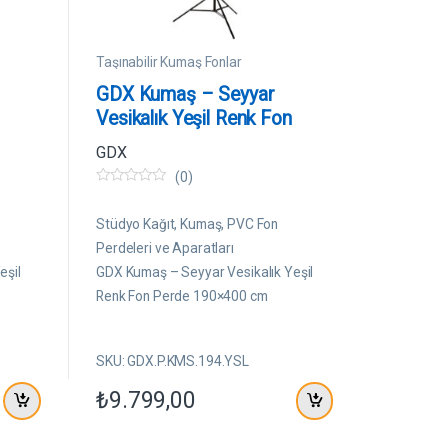
Taşınabilir Kumaş Fonlar
GDX Kumaş – Seyyar
Vesikalık Yeşil Renk Fon
Perde 190×400 cm
GDX
(0)
0
5
ü
Stüdyo Kağıt, Kumaş, PVC Fon
z
e
Perdeleri ve Aparatları
r
eşil
GDX Kumaş – Seyyar Vesikalık Yeşil
i
n
Renk Fon Perde 190×400 cm
d
e
n
SKU: GDX.P.KMS.194.YSL
₺
9.799,00