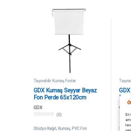
Taşınabilir Kumaş Fonlar
Taşına
GDX Kumaş Seyyar Beyaz
GDX 
Fon Perde 65x120cm
Renk
GDX
GDX
(0)
En 
0
0
ama
5
5
tar
ü
ü
Stüdyo Kağıt, Kumaş, PVC Fon
Stüdyo
ver