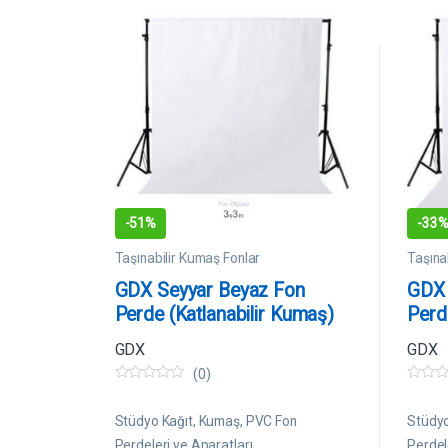
-
51%
-
33
Taşınabilir Kumaş Fonlar
Taşına
GDX Seyyar Beyaz Fon
GDX 
Perde (Katlanabilir Kumaş)
Perd
3×3 Metre
3×6 
GDX
GDX
(0)
0
0
5
5
ü
ü
Stüdyo Kağıt, Kumaş, PVC Fon
Stüdyo
z
z
e
e
Perdeleri ve Aparatları
Perdel