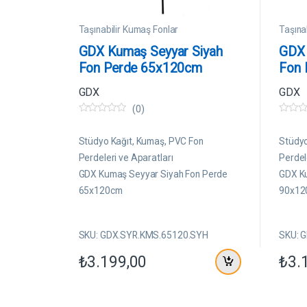
Taşınabilir Kumaş Fonlar
Taşına
GDX Kumaş Seyyar Siyah
GDX 
Fon Perde 65x120cm
Fon 
GDX
GDX
(0)
0
0
5
5
ü
ü
Stüdyo Kağıt, Kumaş, PVC Fon
Stüdyo
z
z
e
e
Perdeleri ve Aparatları
Perdel
r
r
GDX Kumaş Seyyar Siyah Fon Perde
GDX Ku
i
i
n
n
65x120cm
90x12
d
d
e
e
n
n
SKU: GDX.SYR.KMS.65120.SYH
SKU: 
₺
3.199,00
₺
3.