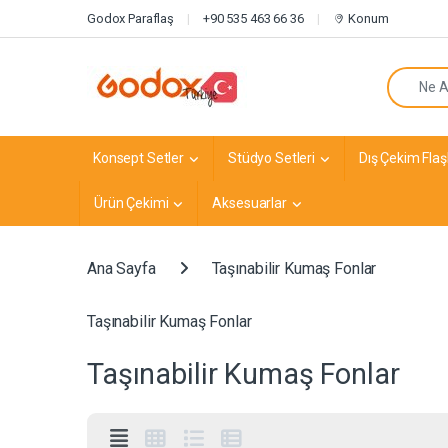
Navigasyona atla
İçeriğe geç
Godox Paraflaş
+90 535 463 66 36
Konum
Arayın:
Konsept Setler
Stüdyo Setleri
Dış Çekim Flaşl
Ürün Çekimi
Aksesuarlar
Ana Sayfa
Taşınabilir Kumaş Fonlar
Taşınabilir Kumaş Fonlar
Taşınabilir Kumaş Fonlar