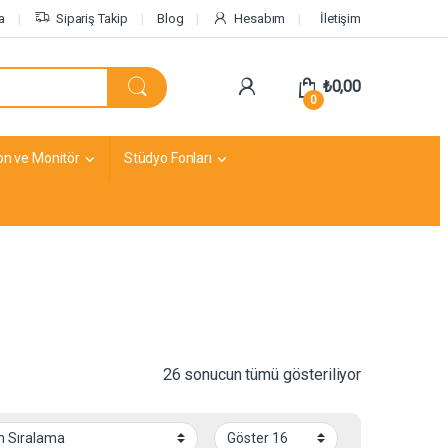
a
Sipariş Takip
Blog
Hesabım
İletişim
₺
0,00
0
on ve Monitör
Stüdyo Fonları
26 sonucun tümü gösteriliyor