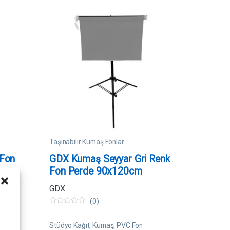
Taşınabilir Kumaş Fonlar
 Fon
GDX Kumaş Seyyar Gri Renk
Fon Perde 90x120cm
GDX
(0)
0
i
5
ü
Stüdyo Kağıt, Kumaş, PVC Fon