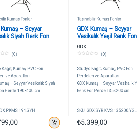
bilir Kumaş Fonlar
Taşınabilir Kumaş Fonlar
Kumaş – Seyyar
GDX Kumaş – Seyyar
kalık Siyah Renk Fon
Vesikalık Yeşil Renk Fon
e 190×400 cm
Perde 135×200 cm
GDX
(0)
(0)
0
5
ü
 Kağıt, Kumaş, PVC Fon
Stüdyo Kağıt, Kumaş, PVC Fon
z
e
eri ve Aparatları
Perdeleri ve Aparatları
r
maş – Seyyar Vesikalık Siyah
GDX Kumaş – Seyyar Vesikalık Y
i
n
Fon Perde 190×400 cm
Renk Fon Perde 135×200 cm
d
e
n
GDX.P.KMS.194.SYH
SKU: GDX.SYR.KMS.135200.YSL
799,00
₺
5.399,00