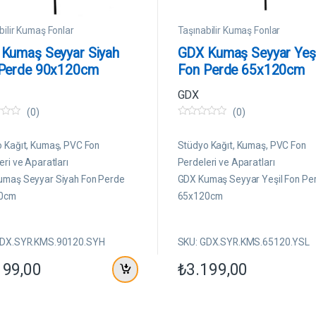
bilir Kumaş Fonlar
Taşınabilir Kumaş Fonlar
Kumaş Seyyar Siyah
GDX Kumaş Seyyar Yeşi
Perde 90x120cm
Fon Perde 65x120cm
GDX
(0)
(0)
0
5
ü
 Kağıt, Kumaş, PVC Fon
Stüdyo Kağıt, Kumaş, PVC Fon
z
e
eri ve Aparatları
Perdeleri ve Aparatları
r
maş Seyyar Siyah Fon Perde
GDX Kumaş Seyyar Yeşil Fon Pe
i
n
0cm
65x120cm
d
e
n
GDX.SYR.KMS.90120.SYH
SKU: GDX.SYR.KMS.65120.YSL
199,00
₺
3.199,00