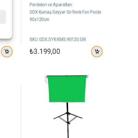
z
e
Perdeleri ve Aparatları
r
e
GDX Kumaş Seyyar Gri Renk Fon Perde
i
n
e
90x120cm
d
e
n
SKU: GDX.SYR.KMS.90120.GRI
₺
3.199,00