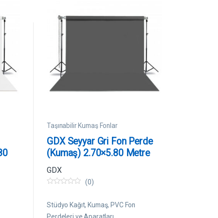
Taşınabilir Kumaş Fonlar
GDX Seyyar Gri Fon Perde
80
(Kumaş) 2.70×5.80 Metre
GDX
(0)
0
5
ü
Stüdyo Kağıt, Kumaş, PVC Fon
z
e
Perdeleri ve Aparatları