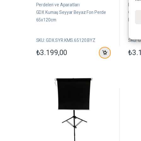
z
z
e
e
Perdeleri ve Aparatları
Perdel
r
r
GDX Kumaş Seyyar Beyaz Fon Perde
GDX K
i
i
n
n
65x120cm
Perde
d
d
e
e
n
n
SKU: GDX.SYR.KMS.65120.BYZ
SKU: 
₺
3.199,00
₺
3.