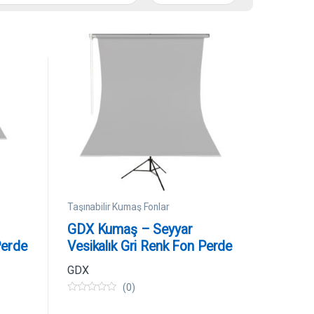
Taşınabilir Kumaş Fonlar
GDX Kumaş – Seyyar
Perde
Vesikalık Gri Renk Fon Perde
190×400 cm
GDX
(0)
0
5