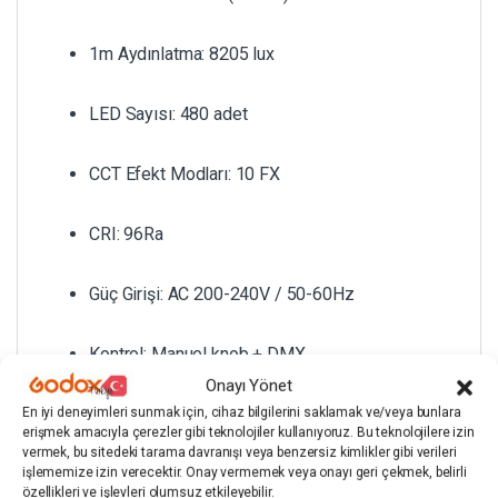
1m Aydınlatma: 8205 lux
LED Sayısı: 480 adet
CCT Efekt Modları: 10 FX
CRI: 96Ra
Güç Girişi: AC 200-240V / 50-60Hz
Kontrol: Manuel knob + DMX
Onayı Yönet
Gövde: ABS + PC
En iyi deneyimleri sunmak için, cihaz bilgilerini saklamak ve/veya bunlara
erişmek amacıyla çerezler gibi teknolojiler kullanıyoruz. Bu teknolojilere izin
vermek, bu sitedeki tarama davranışı veya benzersiz kimlikler gibi verileri
Ağırlık: ~2.38 kg
işlememize izin verecektir. Onay vermemek veya onayı geri çekmek, belirli
özellikleri ve işlevleri olumsuz etkileyebilir.