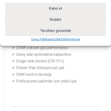
Kabul et
Reddet
Öne Çıkan Özellikler
Tercihleri görüntüle
Çerez Politikası
Gizlilik Bildirimi
Künye
✔ 250W yüksek güç performansı
✔ Geniş alan aydınlatma kapasitesi
✔ Doğal renk üretimi (CRI 97+)
✔ Flicker-free (titreşimsiz) ışık
✔ DMX kontrol desteği
✔ Profesyonel çekimler için stabil ışık