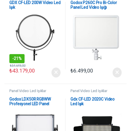
GDX CF-LED 200W Video Led
Godox P260C Pro Bi-Color
Işık
Panel Led Video Işığı
-
21%
₺
54.649,00
₺
43.179,00
₺
6.499,00
Panel Video Led Işıklar
Panel Video Led Işıklar
Godox LDX50R RGBWW
Gdx CF-LED 2020C Video
Profesyonel LED Panel
Led Işık
Aydınlatma