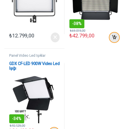
-
38%
₺
69.019,00
₺
12.799,00
₺
42.799,00
Panel Video Led Işıklar
GDX CF-LED 900W Video Led
Işığı
-
34%
₺
40.129,00