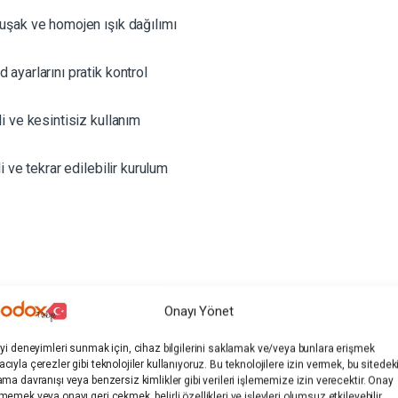
uşak ve homojen ışık dağılımı
ayarlarını pratik kontrol
i ve kesintisiz kullanım
i ve tekrar edilebilir kurulum
Onayı Yönet
k Paneli
iyi deneyimleri sunmak için, cihaz bilgilerini saklamak ve/veya bunlara erişmek
cıyla çerezler gibi teknolojiler kullanıyoruz. Bu teknolojilere izin vermek, bu sitedek
ama davranışı veya benzersiz kimlikler gibi verileri işlememize izin verecektir. Onay
memek veya onayı geri çekmek, belirli özellikleri ve işlevleri olumsuz etkileyebilir.