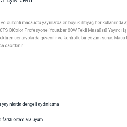
ri ve düzenli masaüstü yayınlarda en büyük ihtiyaç; her kullanımda ay
300TS BiColor Profesyonel Youtuber 80W Tekli Masaüstü Yayıncı Işık 
rektiren senaryolarda güvenilir ve kontrollü bir çözüm sunar. Masa 
a sabitlenir.
 yayınlarda dengeli aydınlatma
e farklı ortamlara uyum