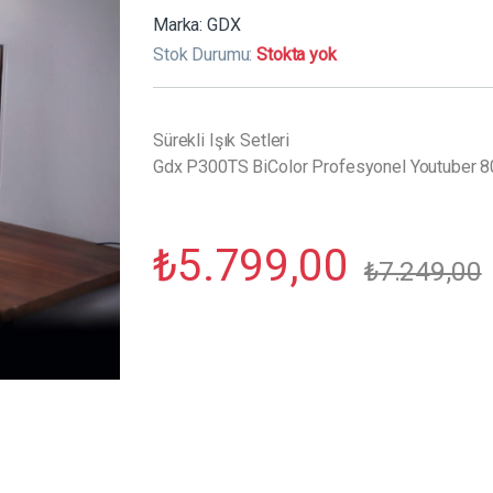
Marka:
GDX
Stok Durumu:
Stokta yok
Sürekli Işık Setleri
Gdx P300TS BiColor Profesyonel Youtuber 80
₺
5.799,00
₺
7.249,00