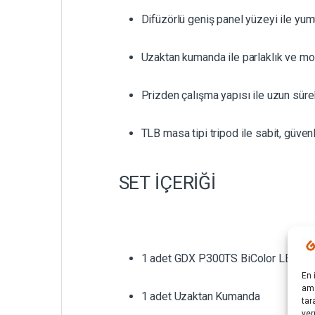
Difüzörlü geniş panel yüzeyi ile yum
Uzaktan kumanda ile parlaklık ve mod 
Prizden çalışma yapısı ile uzun sürel
TLB masa tipi tripod ile sabit, güvenl
SET İÇERİĞİ
1 adet GDX P300TS BiColor LED Işı
En 
ama
1 adet Uzaktan Kumanda
tar
ver