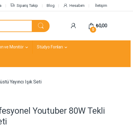
a
Sipariş Takip
Blog
Hesabım
İletişim
₺
0,00
0
on ve Monitör
Stüdyo Fonları
tü Yayıncı Işık Seti
fesyonel Youtuber 80W Tekli
ti