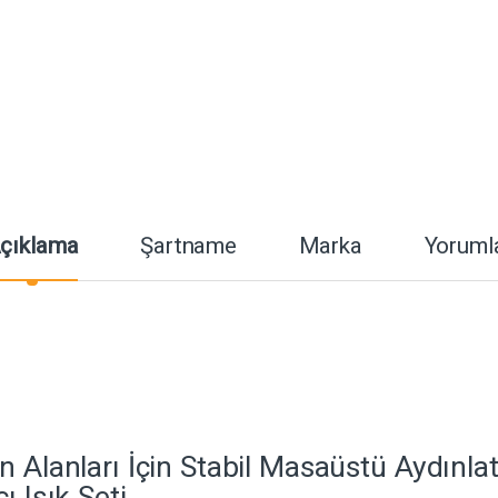
çıklama
Şartname
Marka
Yoruml
n Alanları İçin Stabil Masaüstü Aydın
ı Işık Seti