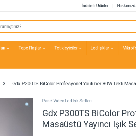
İndirimli Ürünler
Hakkımızd
arı
Tepe Flaşlar
Tetikleyiciler
Led Işıklar
Mikrof
Gdx P300TS BiColor Profesyonel Youtuber 80W Tekli Masaüs
Panel Video Led Işık Setleri
Gdx P300TS BiColor Pro
Masaüstü Yayıncı Işık Se