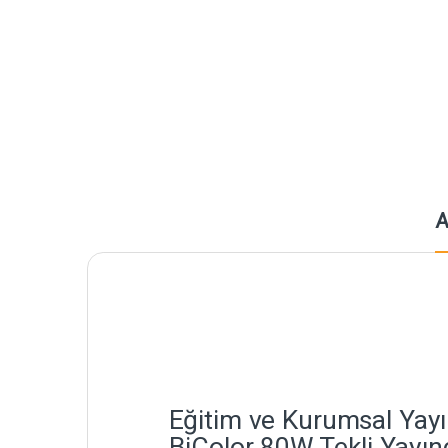
A
Eğitim ve Kurumsal Yayı
BiColor 80W Tekli Yayınc