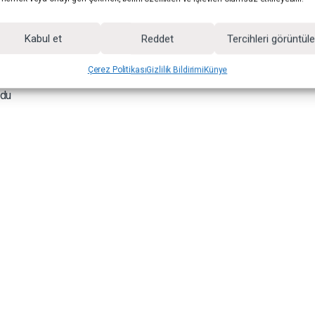
Kabul et
Reddet
Tercihleri görüntül
Çerez Politikası
Gizlilik Bildirimi
Künye
odu