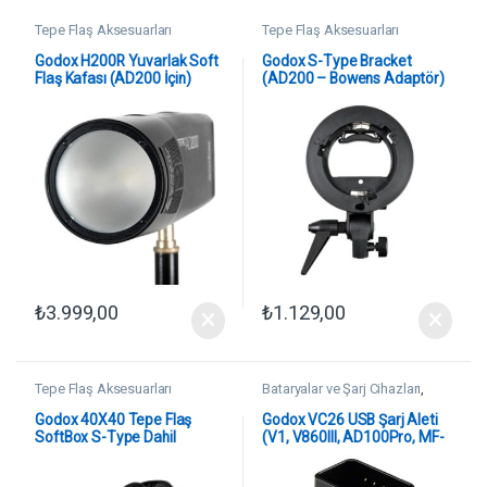
Tepe Flaş Aksesuarları
Tepe Flaş Aksesuarları
Godox H200R Yuvarlak Soft
Godox S-Type Bracket
Flaş Kafası (AD200 İçin)
(AD200 – Bowens Adaptör)
₺
3.999,00
₺
1.129,00
Tepe Flaş Aksesuarları
Bataryalar ve Şarj Cihazları
,
Tepe Flaş Aksesuarları
Godox 40X40 Tepe Flaş
Godox VC26 USB Şarj Aleti
SoftBox S-Type Dahil
(V1, V860III, AD100Pro, MF-
R76)