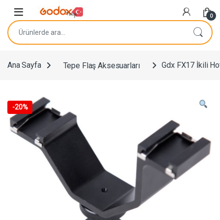
Navigasyona atla
İçeriğe geç
0
Ara:
Ana Sayfa
Tepe Flaş Aksesuarları
Gdx FX17 İkili Ho
-
20%