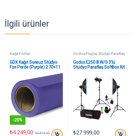
İlgili ürünler
Kağıt Fonlar
Godox Flaşlar
,
Stüdyo Paraflaş
Setleri
GDX Kağıt Sonsuz Stüdyo
Godox E250 III W/S 3’lü
Fon Perde (Purple) 2.70×11
Stüdyo Paraflaş SoftBox Kit
Metre
(250 Watt)
-
20%
₺
4.249,00
₺
27.999,00
₺
5.319,00