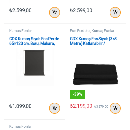
₺
2.599,00
₺
2.599,00
Kumaş Fonlar
Fon Perdeler
,
Kumaş Fonlar
GDX Kumaş Siyah Fon Perde
GDX Kumaş Fon Siyah (3×3
65×120 cm, Boru, Makara,
Metre) Katlanabilir /
Zincir
Yıkanabilir
-
39%
₺
2.199,00
₺
1.099,00
₺
3.579,00
Kumaş Fonlar