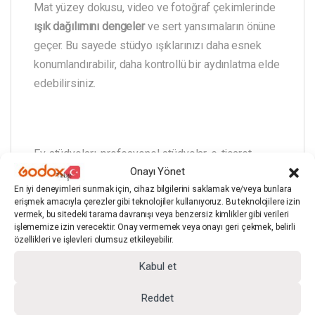
Mat yüzey dokusu, video ve fotoğraf çekimlerinde
ışık dağılımını dengeler
ve sert yansımaların önüne
geçer. Bu sayede stüdyo ışıklarınızı daha esnek
konumlandırabilir, daha kontrollü bir aydınlatma elde
edebilirsiniz.
Ev stüdyoları, profesyonel stüdyolar, e-ticaret
Onayı Yönet
çekimleri, online eğitimler ve sosyal medya içerik
En iyi deneyimleri sunmak için, cihaz bilgilerini saklamak ve/veya bunlara
üretimi için çok yönlü bir fon çözümüdür.
erişmek amacıyla çerezler gibi teknolojiler kullanıyoruz. Bu teknolojilere izin
vermek, bu sitedeki tarama davranışı veya benzersiz kimlikler gibi verileri
işlememize izin verecektir. Onay vermemek veya onayı geri çekmek, belirli
özellikleri ve işlevleri olumsuz etkileyebilir.
Ürün Teknik Bilgileri
Kabul et
Reddet