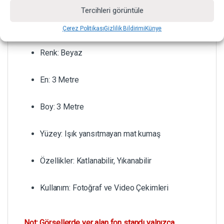
Tercihleri görüntüle
Ürün Tipi: Kumaş Fon
Çerez Politikası
Gizlilik Bildirimi
Künye
Renk: Beyaz
En: 3 Metre
Boy: 3 Metre
Yüzey: Işık yansıtmayan mat kumaş
Özellikler: Katlanabilir, Yıkanabilir
Kullanım: Fotoğraf ve Video Çekimleri
Not: Görsellerde yer alan fon standı yalnızca