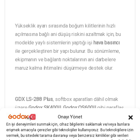
Yükseklik ayarı sırasında boğum kilitlerinin hızlı
açılmasına bağlı ani düşüş riskini azaltmak için, bu
modelde yaylı sistemlerin yaptığı işi
hava basıncı
ile gerçekleştiren bir yapı bulunur. Bu sönümleme,
ekipmanın ve bağlantı noktalarının ani darbelere
maruz kalma ihtimalini düşürmeye destek olur.
GDX LS-288 Plus
, softbox aparatları dâhil olmak
üzere
Godox SK400II
,
Godox QS600II
gibi paraflaş
sistemleri ile
Godox SL-60W
,
SL-150W
,
SL-200W
Onayı Yönet
ve
GDX 2020C
,
2020W
,
1700W
sürekli ışık
En iyi deneyimleri sunmak için, cihaz bilgilerini saklamak ve/veya bunlara
erişmek amacıyla çerezler gibi teknolojiler kullanıyoruz. Bu teknolojilere izin
sistemleri gibi çeşitli aydınlatma ekipmanlarında
vermek, bu sitedeki tarama davranışı veya benzersiz kimlikler gibi verileri