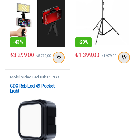
-
43%
-
29%
₺
3.299,00
₺
1.399,00
₺
5.779,00
₺
1.979,00
Mobil Video Led Işıklar
,
RGB
Video Led Işıklar
GDX Rgb Led 49 Pocket
Light