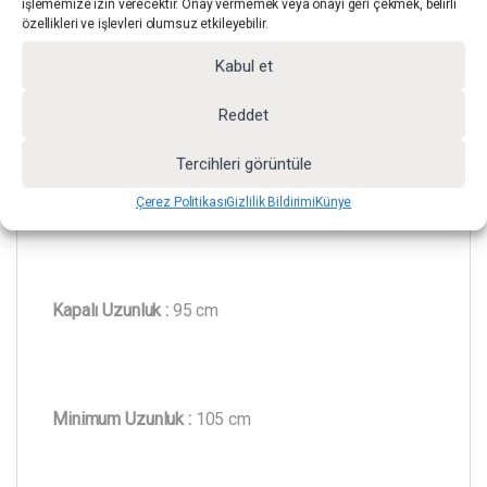
kullanılabilir.
işlememize izin verecektir. Onay vermemek veya onayı geri çekmek, belirli
özellikleri ve işlevleri olumsuz etkileyebilir.
Kabul et
TEKNİK ÖZELLİKLER
Reddet
Tercihleri görüntüle
Model :
GDX LS-288 Plus
Çerez Politikası
Gizlilik Bildirimi
Künye
Kapalı Uzunluk :
95 cm
Minimum Uzunluk :
105 cm