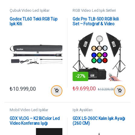
Çubuk Video Led Işıklar
RGB Video Led Işık Setleri
Godox TL60 Tekli RGB Tüp
Gdx Pro TLB-500 RGB İkili
Işık Kiti
Set – Fotoğraf & Video
Çekim Işığı (Dimmerli)
-
27%
₺
9.699,00
₺
10.999,00
₺
13.209,00
Mobil Video Led Işıklar
Işık Ayakları
GDX VLOG – K2 BiColor Led
GDX LS-260C Kalın Işık Ayağı
Video Konferans Işığı
(260 CM)