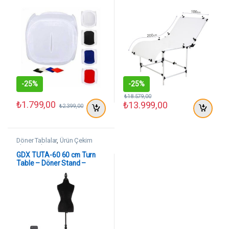
-
25%
-
25%
₺
18.579,00
₺
1.799,00
₺
13.999,00
₺
2.399,00
Döner Tablalar
,
Ürün Çekim
Ekipmanları
GDX TUTA-60 60 cm Turn
Table – Döner Stand –
Döner Tabla