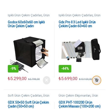
Işıklı Ürün Çekim Çadırları
,
Ürün
Işıklı Ürün Çekim Çadırları
,
Ürün
Çekim Ekipmanları
Çekim Ekipmanları
Godox 60x60x60 cm Işıklı
Gdx Pro II 3 Led Işıklı Ürün
Ürün Çekim Çadırı
Çekim Çadırı 60×60 cm
-
9%
-
44%
₺
5.299,00
₺
5.699,00
₺
5.799,00
₺
10.159,00
Soft Ürün Çekim Çadırları
,
Ürün
Ürün Çekim Ekipmanları
,
Ürün
Çekim Ekipmanları
Çekim Masaları
GDX 50×50 Soft Ürün Çekim
GDX PHT-100200 Ürün
Çadırı (50×50 cm)
Çekim Masası (100×200 cm)