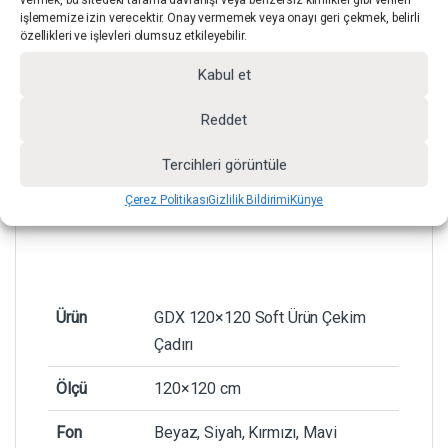
vermek, bu sitedeki tarama davranışı veya benzersiz kimlikler gibi verileri
işlememize izin verecektir. Onay vermemek veya onayı geri çekmek, belirli
özellikleri ve işlevleri olumsuz etkileyebilir.
Kabul et
Reddet
Tercihleri görüntüle
Çerez Politikası
Gizlilik Bildirimi
Künye
Ürün
GDX 120×120 Soft Ürün Çekim
Çadırı
Ölçü
120×120 cm
Fon
Beyaz, Siyah, Kırmızı, Mavi