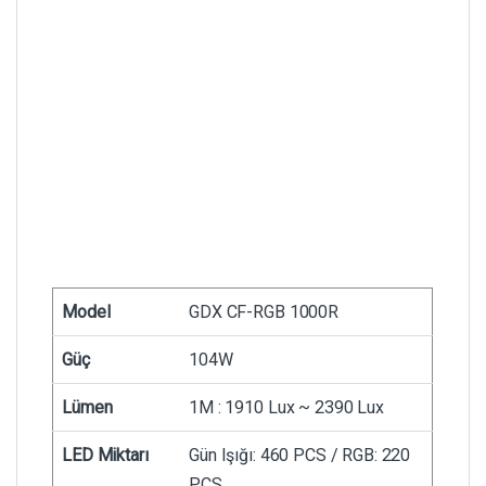
Model
GDX CF-RGB 1000R
Güç
104W
Lümen
1M : 1910 Lux ~ 2390 Lux
LED Miktarı
Gün Işığı: 460 PCS / RGB: 220
PCS