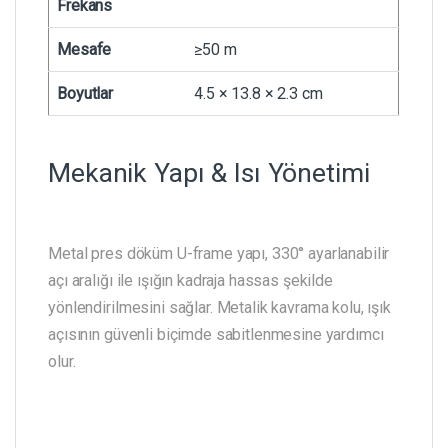
Frekans
Mesafe
≥50 m
Boyutlar
4.5 × 13.8 × 2.3 cm
Mekanik Yapı & Isı Yönetimi
Metal pres döküm U-frame yapı, 330° ayarlanabilir
açı aralığı ile ışığın kadraja hassas şekilde
yönlendirilmesini sağlar. Metalik kavrama kolu, ışık
açısının güvenli biçimde sabitlenmesine yardımcı
olur.