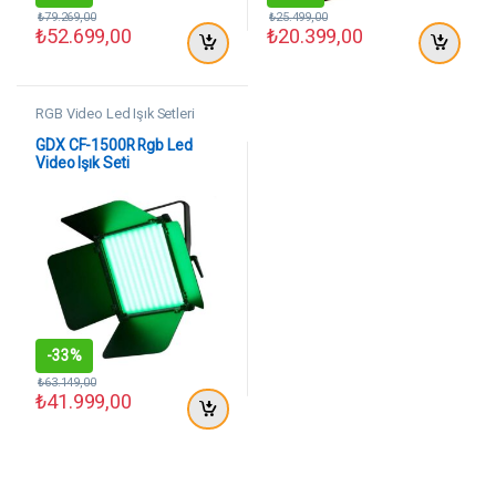
₺
79.269,00
₺
25.499,00
₺
52.699,00
₺
20.399,00
RGB Video Led Işık Setleri
GDX CF-1500R Rgb Led
Video Işık Seti
-
33%
₺
63.149,00
₺
41.999,00