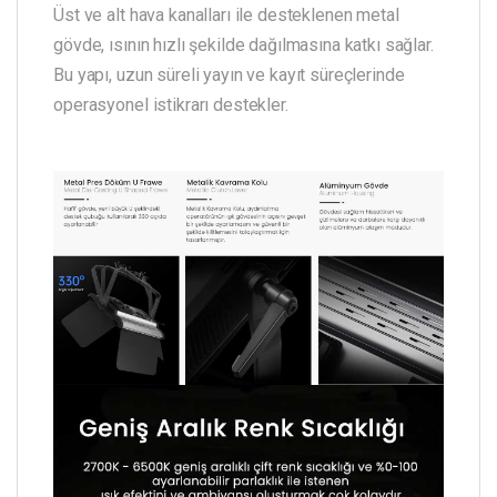
Üst ve alt hava kanalları ile desteklenen metal
gövde, ısının hızlı şekilde dağılmasına katkı sağlar.
Bu yapı, uzun süreli yayın ve kayıt süreçlerinde
operasyonel istikrarı destekler.