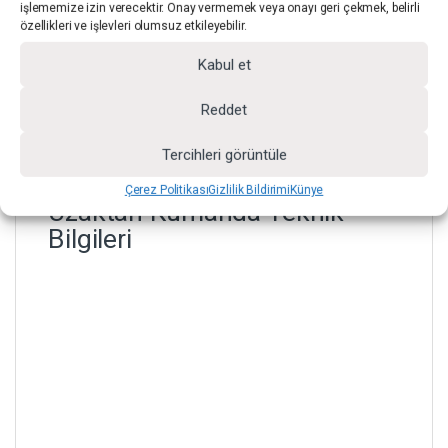
Batarya Tipi
V-Mount 14.8V, >120W
işlememize izin verecektir. Onay vermemek veya onayı geri çekmek, belirli
özellikleri ve işlevleri olumsuz etkileyebilir.
Çalışma Gücü
DC 13–19V
Kabul et
Ağırlık
3.5 kg
Reddet
Ölçüler
30 × 30 × 4.6 cm
Tercihleri görüntüle
Çerez Politikası
Gizlilik Bildirimi
Künye
Uzaktan Kumanda Teknik
Bilgileri