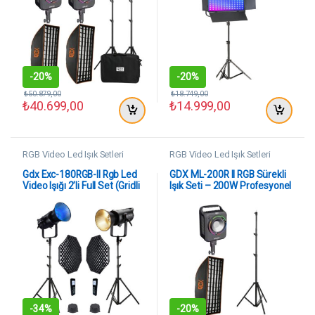
-
20%
-
20%
₺
50.879,00
₺
18.749,00
₺
40.699,00
₺
14.999,00
RGB Video Led Işık Setleri
RGB Video Led Işık Setleri
Gdx Exc-180RGB-II Rgb Led
GDX ML-200R II RGB Sürekli
Video Işığı 2’li Full Set (Gridli
Işık Seti – 200W Profesyonel
120cm Octagon + 260 cm
Video & Fotoğraf Aydınlatma
Kalın Işık Ayağı)
Kiti (Softbox + Tripod)
-
34%
-
20%