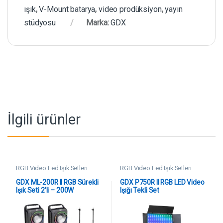
ışık
,
V-Mount batarya
,
video prodüksiyon
,
yayın
stüdyosu
Marka:
GDX
İlgili ürünler
RGB Video Led Işık Setleri
RGB Video Led Işık Setleri
GDX ML-200R II RGB Sürekli
GDX P750R II RGB LED Video
Işık Seti 2’li – 200W
Işığı Tekli Set
Profesyonel Video &
Fotoğraf Aydınlatma Kiti
(Softbox + Tripod + Çanta)