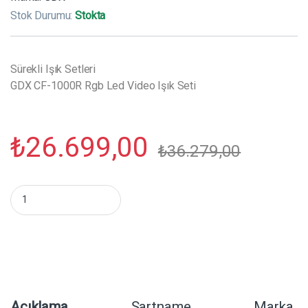
Stok Durumu:
Stokta
Sürekli Işık Setleri
GDX CF-1000R Rgb Led Video Işık Seti
₺
26.699,00
₺
36.279,00
GDX CF-1000R Rgb Led Video Işık Seti miktar
Açıklama
Şartname
Marka