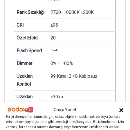
Renk Sıcaklığı
2700–10000K ±200K
CRI
≥95
Özel Efekt
20
Flash Speed
1–9
Dimmer
0% – 100%
Uzaktan
99 Kanal 2.4G Kablosuz
Kontrol
Uzaktan
≥30 m
Mesafe
Onayı Yönet
DMX512
Evet
En iyi deneyimleri sunmak için, cihaz bilgilerini saklamak ve/veya bunlara
erişmek amacıyla çerezler gibi teknolojiler kullanıyoruz. Bu teknolojilere izin
vermek, bu sitedeki tarama davranışı veya benzersiz kimlikler gibi verileri