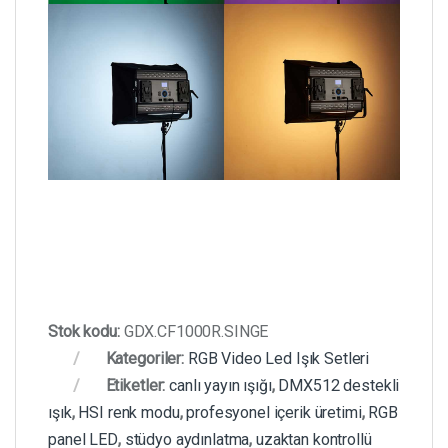
Stok kodu:
GDX.CF1000R.SINGE
Kategoriler:
RGB Video Led Işık Setleri
Etiketler:
canlı yayın ışığı
,
DMX512 destekli
ışık
,
HSI renk modu
,
profesyonel içerik üretimi
,
RGB
panel LED
,
stüdyo aydınlatma
,
uzaktan kontrollü