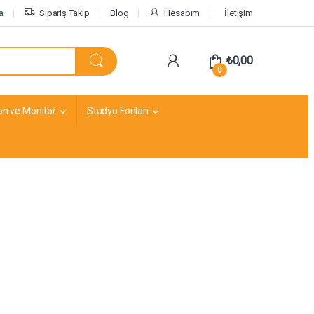
a
Sipariş Takip
Blog
Hesabım
İletişim
₺
0,00
0
on ve Monitör
Stüdyo Fonları