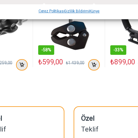
Kamera Tu
Çerez Politikası
Gizlilik Bildirimi
Künye
-
58%
-
33%
₺
599,00
₺
899,00
.259,00
₺
1.439,00
l
Özel
lif
Teklif