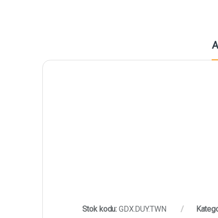
A
Stok kodu:
GDX.DUY.TWN
Katego