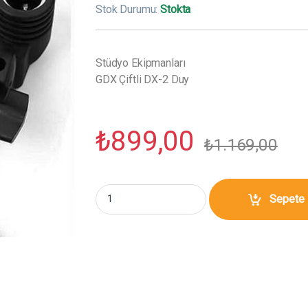
Stok Durumu:
Stokta
Stüdyo Ekipmanları
GDX Çiftli DX-2 Duy
₺
899,00
₺
1.169,00
GDX Çiftli DX-2 Duy miktar
Sepete 