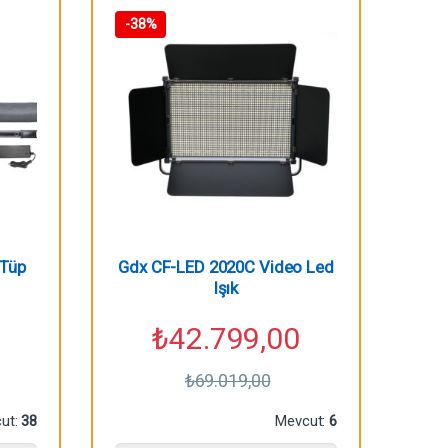
-
38%
 Tüp
Gdx CF-LED 2020C Video Led
Işık
₺
42.799,00
₺
69.019,00
ut:
38
Mevcut:
6