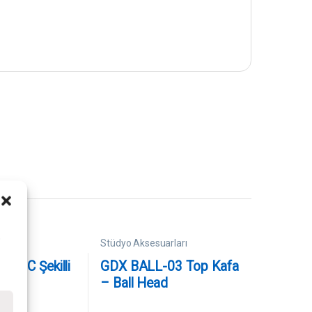
i
arları
Stüdyo Aksesuarları
 U C Şekilli
GDX BALL-03 Top Kafa
ğraf
– Ball Head
e Video
e