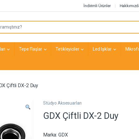
İndirimli Ürünler
Hakkımızd
arı
Tepe Flaşlar
Tetikleyiciler
Led Işıklar
Mikrof
DX Çiftli DX-2 Duy
Stüdyo Aksesuarları
GDX Çiftli DX-2 Duy
Marka:
GDX