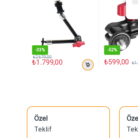
-
33%
-
52%
₺
2.679,00
₺
599,00
₺
1.799,00
₺
1
Özel
Öze
Teklif
Tek