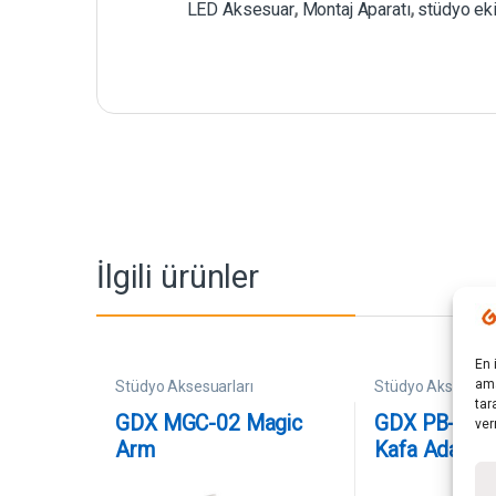
LED Aksesuar
,
Montaj Aparatı
,
stüdyo ek
İlgili ürünler
En 
ama
Stüdyo Aksesuarları
Stüdyo Aksesuarl
tar
GDX MGC-02 Magic
GDX PB-01 Ç
ver
Arm
Kafa Adaptö