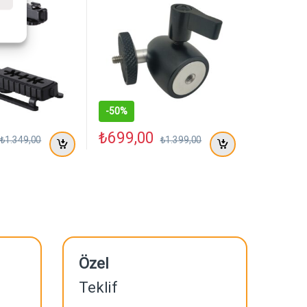
tucu
-
50%
₺
699,00
₺
1.349,00
₺
1.399,00
Özel
Teklif