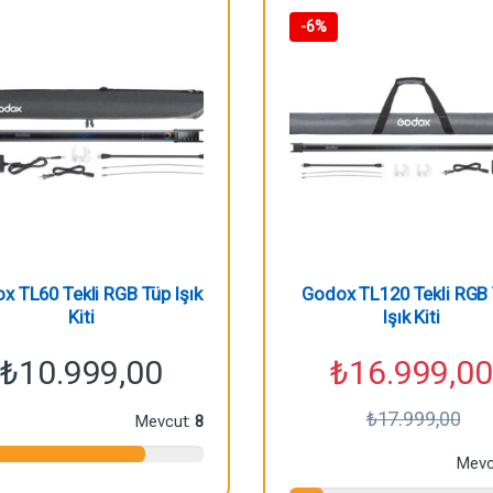
-
6%
x TL60 Tekli RGB Tüp Işık
Godox TL120 Tekli RGB
Kiti
Işık Kiti
₺
10.999,00
₺
16.999,00
₺
17.999,00
Mevcut:
8
Mevc