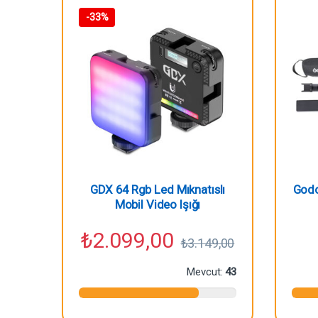
-
33%
GDX 64 Rgb Led Mıknatıslı
Godo
Mobil Video Işığı
₺
2.099,00
₺
3.149,00
Mevcut:
43