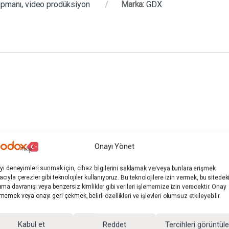
ipmanı
,
video prodüksiyon
Marka:
GDX
Onayı Yönet
iyi deneyimleri sunmak için, cihaz bilgilerini saklamak ve/veya bunlara erişmek
cıyla çerezler gibi teknolojiler kullanıyoruz. Bu teknolojilere izin vermek, bu sitedek
arı
Stüdyo Aksesuarları
Stüdyo Aksesu
ama davranışı veya benzersiz kimlikler gibi verileri işlememize izin verecektir. Onay
ift Top
GDX CLM-01 – Tutucu
GDX URG-01
memek veya onayı geri çekmek, belirli özellikleri ve işlevleri olumsuz etkileyebilir.
r
Mandal Kıskaç Clamp
Rig – Foto
Makinesi v
Kabul et
Reddet
Tercihleri görüntül