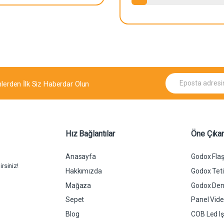
E
mlerden İlk Siz Haberdar Olun
p
o
s
t
a
*
Hız Bağlantılar
Öne Çıkan
Anasayfa
Godox Flaş
rsiniz!
Hakkımızda
Godox Tetik
Mağaza
Godox Dent
Sepet
Panel Video
Blog
COB Led Işı