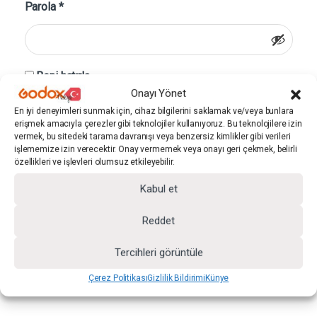
Gerekli
Parola
*
Beni hatırla
Onayı Yönet
Giriş Yap
En iyi deneyimleri sunmak için, cihaz bilgilerini saklamak ve/veya bunlara
erişmek amacıyla çerezler gibi teknolojiler kullanıyoruz. Bu teknolojilere izin
vermek, bu sitedeki tarama davranışı veya benzersiz kimlikler gibi verileri
Parolanızı mı unuttunuz?
işlememize izin verecektir. Onay vermemek veya onayı geri çekmek, belirli
özellikleri ve işlevleri olumsuz etkileyebilir.
Üye Ol
Kabul et
Reddet
Kişiselleştirilmiş bir alışveriş deneyiminin
Tercihleri görüntüle
avantajlarından yararlanmak için bugün yeni bir hesap
Çerez Politikası
Gizlilik Bildirimi
Künye
oluşturun.