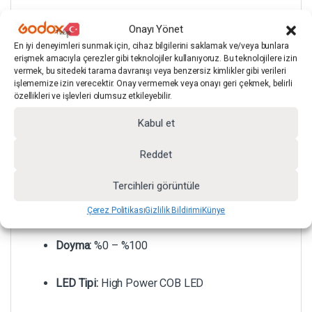
Model:
GDX EXC-180RGB-II
Onayı Yönet
En iyi deneyimleri sunmak için, cihaz bilgilerini saklamak ve/veya bunlara
Güç:
180W
erişmek amacıyla çerezler gibi teknolojiler kullanıyoruz. Bu teknolojilere izin
vermek, bu sitedeki tarama davranışı veya benzersiz kimlikler gibi verileri
işlememize izin verecektir. Onay vermemek veya onayı geri çekmek, belirli
Renk Sıcaklığı:
2700–6500K ±200K
özellikleri ve işlevleri olumsuz etkileyebilir.
Kabul et
CRI:
≥97
Reddet
Hareket Açısı:
0–360°
Tercihleri görüntüle
Dimmer:
%0 – %100
Çerez Politikası
Gizlilik Bildirimi
Künye
Doyma:
%0 – %100
LED Tipi:
High Power COB LED