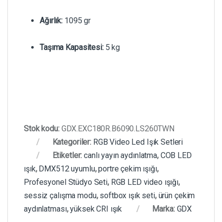
Ağırlık:
1095 gr
Taşıma Kapasitesi:
5 kg
Stok kodu:
GDX.EXC180R.B6090.LS260TWN
Kategoriler:
RGB Video Led Işık Setleri
Etiketler:
canlı yayın aydınlatma
,
COB LED
ışık
,
DMX512 uyumlu
,
portre çekim ışığı
,
Profesyonel Stüdyo Seti
,
RGB LED video ışığı
,
sessiz çalışma modu
,
softbox ışık seti
,
ürün çekim
aydınlatması
,
yüksek CRI ışık
Marka:
GDX