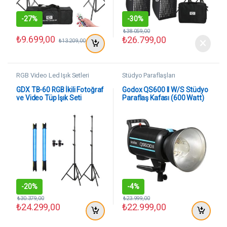
-
27%
-
30%
₺
38.059,00
₺
9.699,00
₺
26.799,00
₺
13.209,00
RGB Video Led Işık Setleri
Stüdyo Paraflaşları
GDX TB-60 RGB İkili Fotoğraf
Godox QS600 II W/S Stüdyo
ve Video Tüp Işık Seti
Paraflaş Kafası (600 Watt)
-
20%
-
4%
₺
30.379,00
₺
23.999,00
₺
24.299,00
₺
22.999,00