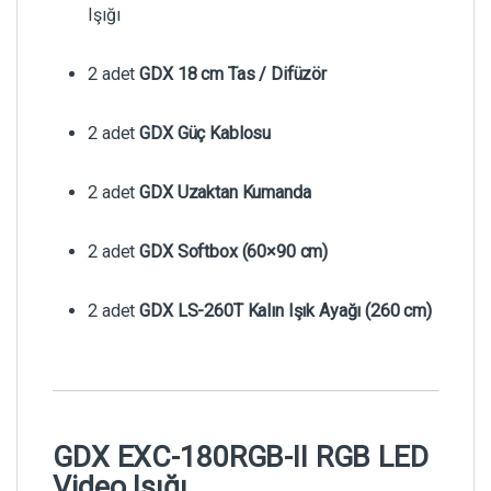
Işığı
2 adet
GDX 18 cm Tas / Difüzör
2 adet
GDX Güç Kablosu
2 adet
GDX Uzaktan Kumanda
2 adet
GDX Softbox (60×90 cm)
2 adet
GDX LS-260T Kalın Işık Ayağı (260 cm)
GDX EXC-180RGB-II RGB LED
Video Işığı