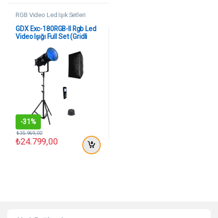
RGB Video Led Işık Setleri
GDX Exc-180RGB-II Rgb Led
Video Işığı Full Set (Gridli
60×90 Softbox + 260 cm
Kalın Işık Ayağı)
-
31%
₺
35.969,00
₺
24.799,00