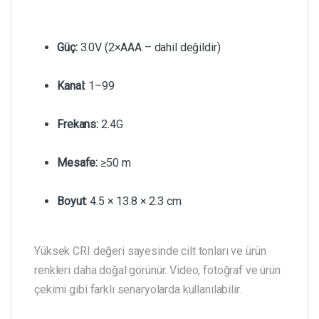
Güç:
3.0V (2×AAA – dahil değildir)
Kanal:
1–99
Frekans:
2.4G
Mesafe:
≥50 m
Boyut:
4.5 × 13.8 × 2.3 cm
Yüksek CRI değeri sayesinde cilt tonları ve ürün
renkleri daha doğal görünür. Video, fotoğraf ve ürün
çekimi gibi farklı senaryolarda kullanılabilir.