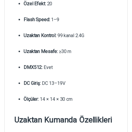
Özel Efekt:
20
Flash Speed:
1–9
Uzaktan Kontrol:
99 kanal 2.4G
Uzaktan Mesafe:
≥30 m
DMX512:
Evet
DC Giriş:
DC 13–19V
Ölçüler:
14 × 14 × 30 cm
Uzaktan Kumanda Özellikleri