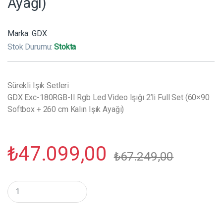
Ayağı)
Marka:
GDX
Stok Durumu:
Stokta
Sürekli Işık Setleri
GDX Exc-180RGB-II Rgb Led Video Işığı 2’li Full Set (60×90
Softbox + 260 cm Kalın Işık Ayağı)
₺
47.099,00
₺
67.249,00
GDX Exc-180RGB-II Rgb Led Video Işığı 2'li Full Set (60x90 Sof