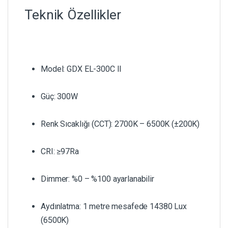
Teknik Özellikler
Model: GDX EL-300C II
Güç: 300W
Renk Sıcaklığı (CCT): 2700K – 6500K (±200K)
CRI: ≥97Ra
Dimmer: %0 – %100 ayarlanabilir
Aydınlatma: 1 metre mesafede 14380 Lux
(6500K)