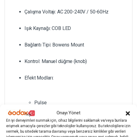
Çalışma Voltajı: AC 200-240V / 50-60Hz
Işık Kaynağı: COB LED
Bağlantı Tipi: Bowens Mount
Kontrol: Manuel düğme (knob)
Efekt Modları:
Pulse
Onayı Yönet
Nefes (Breath)
En iyi deneyimleri sunmak için, cihaz bilgilerini saklamak ve/veya bunlara
erişmek amacıyla çerezler gibi teknolojiler kullanıyoruz. Bu teknolojilere izin
vermek, bu sitedeki tarama davranışı veya benzersiz kimlikler gibi verileri
Paparazzi
işlememize izin verecektir. Onay vermemek veya onayı geri çekmek, belirli