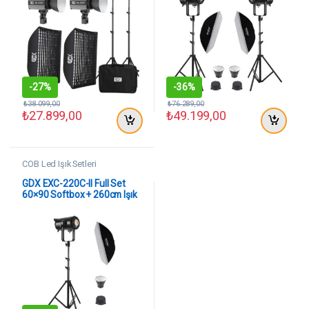
-
27%
-
36%
₺
38.099,00
₺
76.289,00
₺
27.899,00
₺
49.199,00
COB Led Işık Setleri
GDX EXC-220C-II Full Set
60×90 Softbox + 260cm Işık
Ayağı