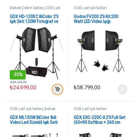
Bebek Çekim Setleri
,
COB Led
COB Led Işık Setleri
Işık Setleri
GDX HD-120II C BiColor 2’li
Godox FV200 2’li Kit 200
Işık Seti 120W Fotoğraf ve
Watt LED Video Işığı
Video LED Işığı
-
35%
₺
38.129,00
₺
24.699,00
₺
58.799,00
COB Led Işık Setleri
,
Bebek
COB Led Işık Setleri
Çekim Setleri
,
Model Çekim
Setleri
GDX ML150W BiColor İkili
GDX EXC-220C-II 2’li Full Set
Video Led Sürekli Işık Seti
(60×90 Softbox + 260 cm
Kalın Işık Ayağı)