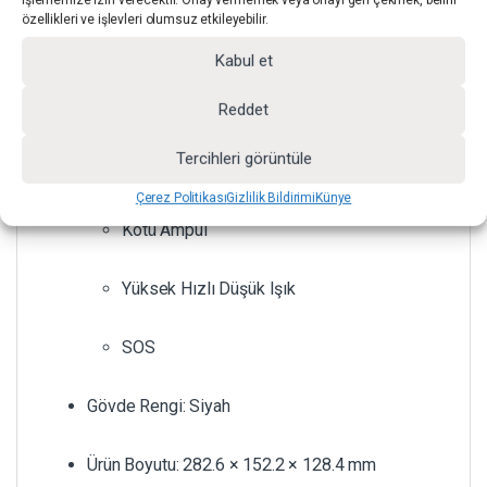
özellikleri ve işlevleri olumsuz etkileyebilir.
Mum Işığı
Kabul et
Reddet
Şimşek
Tercihleri görüntüle
TV
Çerez Politikası
Gizlilik Bildirimi
Künye
Kötü Ampul
Yüksek Hızlı Düşük Işık
SOS
Gövde Rengi: Siyah
Ürün Boyutu: 282.6 × 152.2 × 128.4 mm