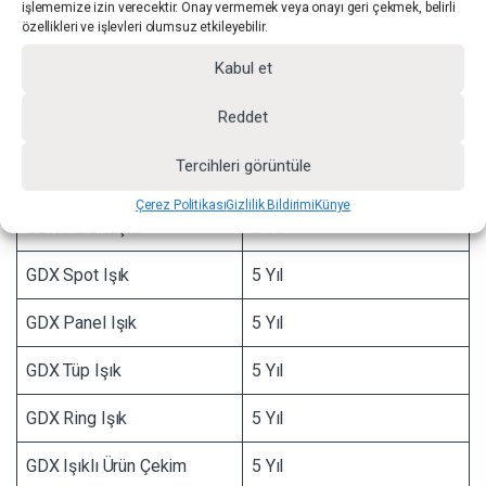
Godox Aksesuarları
2 Yıl
işlememize izin verecektir. Onay vermemek veya onayı geri çekmek, belirli
özellikleri ve işlevleri olumsuz etkileyebilir.
Kabul et
Reddet
GDX Garanti Süreleri
Tercihleri görüntüle
GDX Ürün Ailesi
Garanti Süresi
Çerez Politikası
Gizlilik Bildirimi
Künye
GDX Paraflaşlar
5 Yıl
GDX Spot Işık
5 Yıl
GDX Panel Işık
5 Yıl
GDX Tüp Işık
5 Yıl
GDX Ring Işık
5 Yıl
GDX Işıklı Ürün Çekim
5 Yıl