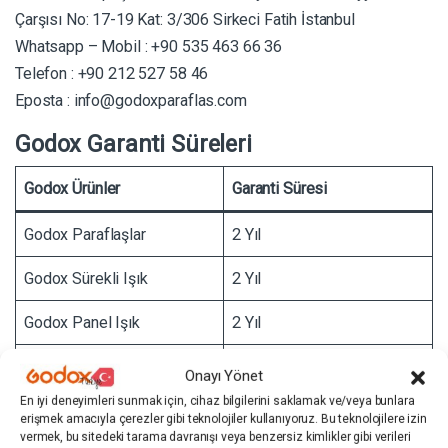
Çarşısı No: 17-19 Kat: 3/306 Sirkeci Fatih İstanbul
Whatsapp – Mobil : +90 535 463 66 36
Telefon : +90 212 527 58 46
Eposta :
info@godoxparaflas.com
Godox Garanti Süreleri
Godox Ürünler
Garanti Süresi
Godox Paraflaşlar
2 Yıl
Godox Sürekli Işık
2 Yıl
Godox Panel Işık
2 Yıl
Godox RGB Tüp Işık
2 Yıl
Onayı Yönet
En iyi deneyimleri sunmak için, cihaz bilgilerini saklamak ve/veya bunlara
Godox Ring Işık
2 Yıl
erişmek amacıyla çerezler gibi teknolojiler kullanıyoruz. Bu teknolojilere izin
vermek, bu sitedeki tarama davranışı veya benzersiz kimlikler gibi verileri