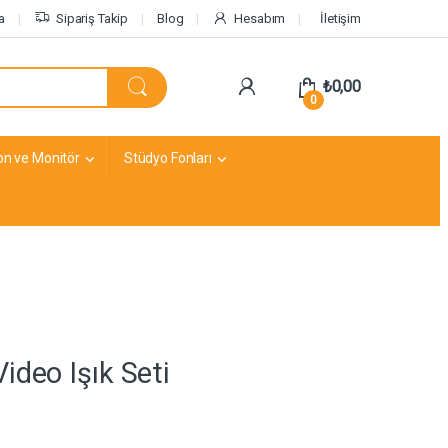
a
Sipariş Takip
Blog
Hesabım
İletişim
₺
0,00
0
on ve Monitör
Stüdyo Fonları
deo Işık Seti