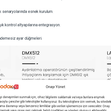
k senaryolarında esnek kurulum.
ık kontrol altyapılarına entegrasyon.
demesiz ayar düğmeleri.
Onayı Yönet
iyi deneyimleri sunmak için, cihaz bilgilerini saklamak ve/veya bunlara erişmek
cıyla çerezler gibi teknolojiler kullanıyoruz. Bu teknolojilere izin vermek, bu sitedek
ama davranışı veya benzersiz kimlikler gibi verileri işlememize izin verecektir. Onay
memek veya onayı geri çekmek, belirli özellikleri ve işlevleri olumsuz etkileyebilir.