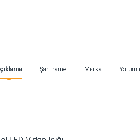
çıklama
Şartname
Marka
Yoruml
l LED Video Işığı