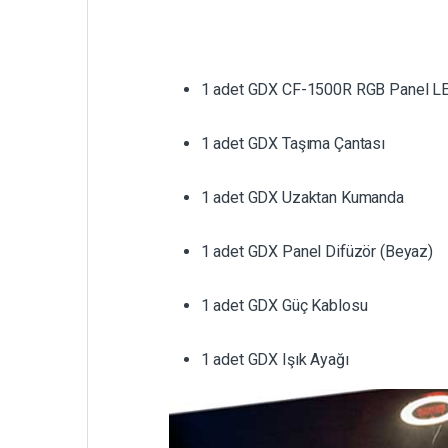
1 adet GDX CF-1500R RGB Panel LE
1 adet GDX Taşıma Çantası
1 adet GDX Uzaktan Kumanda
1 adet GDX Panel Difüzör (Beyaz)
1 adet GDX Güç Kablosu
1 adet GDX Işık Ayağı