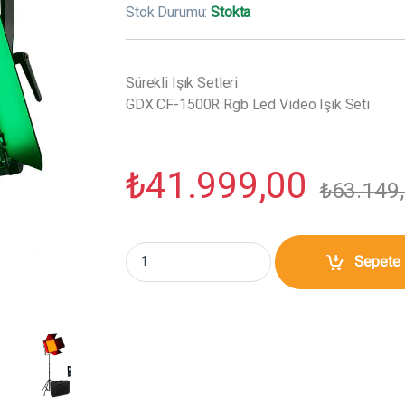
Stok Durumu:
Stokta
Sürekli Işık Setleri
GDX CF-1500R Rgb Led Video Işık Seti
₺
41.999,00
₺
63.149
GDX CF-1500R Rgb Led Video Işık Seti mikta
Sepete 