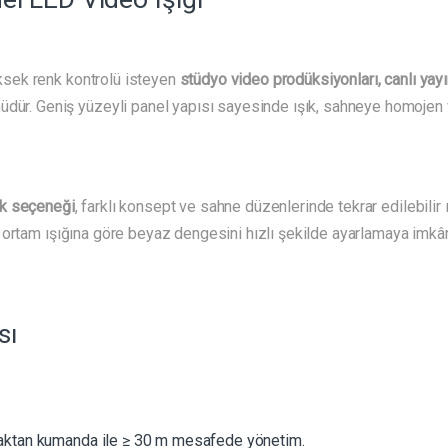
ksek renk kontrolü isteyen
stüdyo video prodüksiyonları, canlı yayı
üdür. Geniş yüzeyli panel yapısı sayesinde ışık, sahneye homojen v
k seçeneği
, farklı konsept ve sahne düzenlerinde tekrar edilebilir ı
, ortam ışığına göre beyaz dengesini hızlı şekilde ayarlamaya imkân
sı
zaktan kumanda ile ≥ 30 m mesafede yönetim.