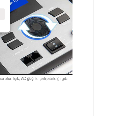
e
 olur. Işık,
AC güç
ile çalışabildiği gibi