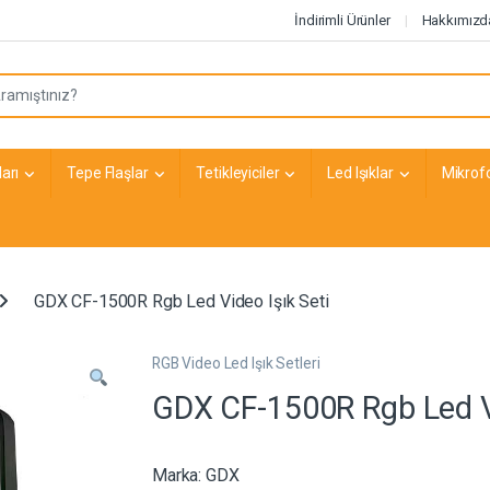
İndirimli Ürünler
Hakkımızd
arı
Tepe Flaşlar
Tetikleyiciler
Led Işıklar
Mikrof
GDX CF-1500R Rgb Led Video Işık Seti
RGB Video Led Işık Setleri
GDX CF-1500R Rgb Led Vi
Marka:
GDX