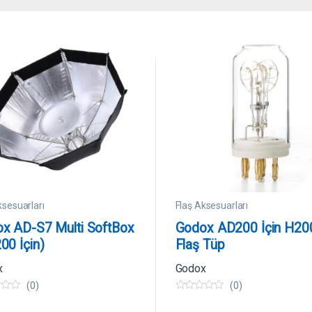
ksesuarları
Flaş Aksesuarları
x AD-S7 Multi SoftBox
Godox AD200 İçin H20
00 İçin)
Flaş Tüp
x
Godox
(0)
(0)
0
5