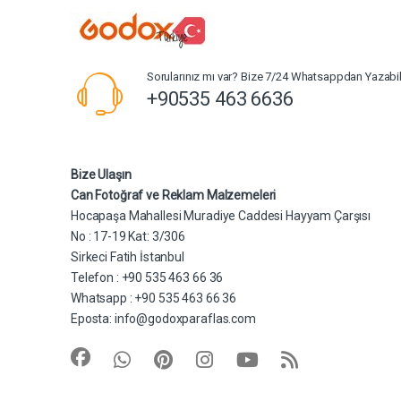
Sorularınız mı var? Bize 7/24 Whatsappdan Yazabili
+90535 463 6636
Bize Ulaşın
Can Fotoğraf ve Reklam Malzemeleri
Hocapaşa Mahallesi Muradiye Caddesi Hayyam Çarşısı
No : 17-19 Kat: 3/306
Sirkeci Fatih İstanbul
Telefon : +90 535 463 66 36
Whatsapp : +90 535 463 66 36
Eposta:
info@godoxparaflas.com