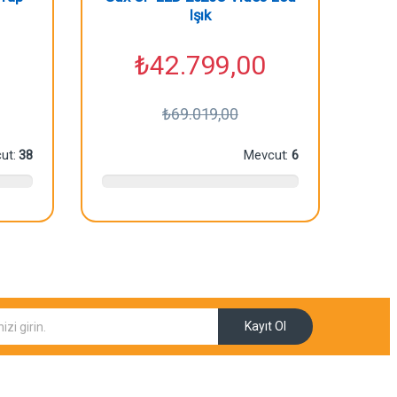
Işık
₺
42.799,00
₺
69.019,00
ut:
38
Mevcut:
6
Kayıt Ol