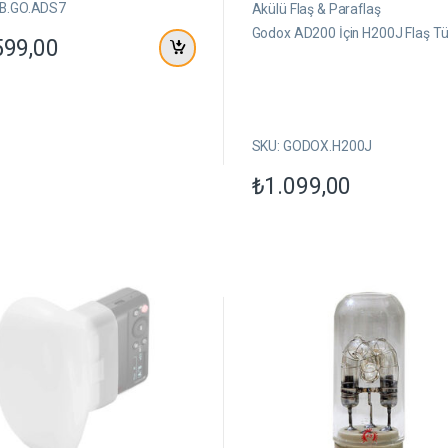
ü
SB.GO.ADS7
Akülü Flaş & Paraflaş
z
e
Godox AD200 İçin H200J Flaş T
599,00
r
i
n
d
e
n
SKU: GODOX.H200J
₺
1.099,00