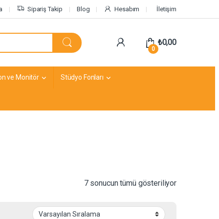
a
Sipariş Takip
Blog
Hesabım
İletişim
₺
0,00
0
on ve Monitör
Stüdyo Fonları
7 sonucun tümü gösteriliyor