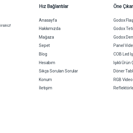
*
Hız Bağlantılar
Öne Çıkan
Anasayfa
Godox Flaş
rsiniz!
Hakkımızda
Godox Tetik
Mağaza
Godox Dent
Sepet
Panel Video
Blog
COB Led Işı
Hesabım
Işıklı Ürün
Sıkça Sorulan Sorular
Döner Tabl
Konum
RGB Video L
İletişim
Reflektörl