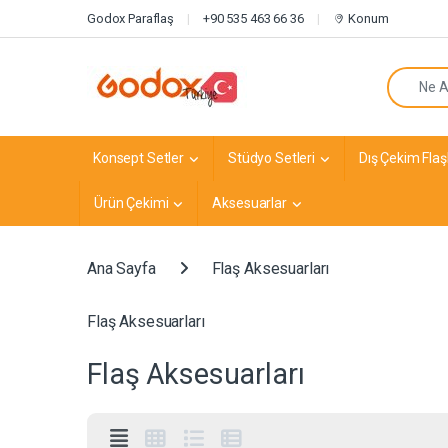
Navigasyona atla
İçeriğe geç
Godox Paraflaş
+90 535 463 66 36
Konum
Arayın:
Konsept Setler
Stüdyo Setleri
Dış Çekim Flaşl
Ürün Çekimi
Aksesuarlar
Ana Sayfa
Flaş Aksesuarları
Flaş Aksesuarları
Flaş Aksesuarları