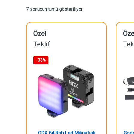
7 sonucun tümü gösteriliyor
Özel
Öze
Teklif
Tek
-
33%
GDX 64 Rgb Led Mıknatıslı
Godo