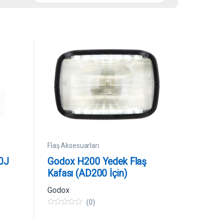
Flaş Aksesuarları
0J
Godox H200 Yedek Flaş
Kafası (AD200 İçin)
Godox
(0)
0
5