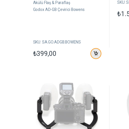
ü
ü
SKU: 
Akülü Flaş & Paraflaş
z
z
e
e
Godox AD-GB Çevirici Bowens
₺
1.
r
r
i
i
n
n
d
d
e
e
n
n
SKU: SA.GO.ADGB.BOWENS
₺
399,00