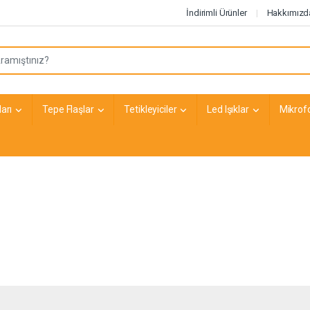
İndirimli Ürünler
Hakkımızd
arı
Tepe Flaşlar
Tetikleyiciler
Led Işıklar
Mikrof