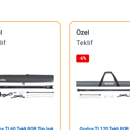
l
Özel
lif
Teklif
-
6%
x TL60 Tekli RGB Tüp Işık
Godox TL120 Tekli RGB