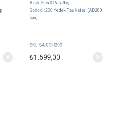
ü
Akülü Flaş & Paraflaş
z
e
üp
Godox H200 Yedek Flaş Kafası (AD200
r
İçin)
i
n
d
e
n
SKU: SA.GO.H200
₺
1.699,00