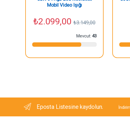
Mobil Video Işığı
₺
2.099,00
₺
3.149,00
Mevcut:
43
Eposta Listesine kaydolun.
İndiri