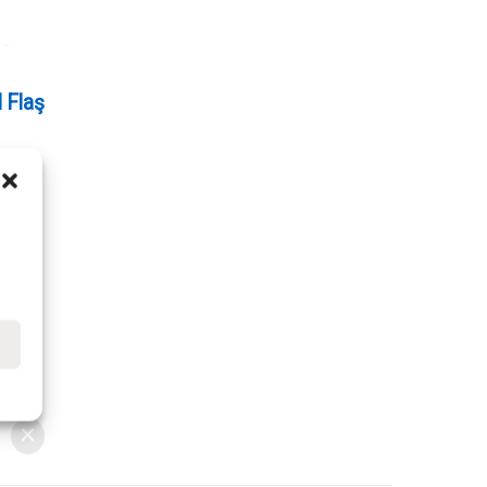
 Flaş
i
e