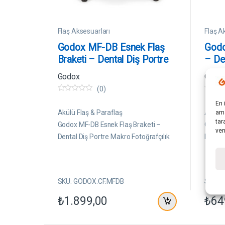
Flaş Aksesuarları
Flaş A
Godox MF-DB Esnek Flaş
Godo
Braketi – Dental Diş Portre
– De
Makro Fotoğrafçılık
Fotoğ
Godox
Godo
(0)
0
0
En 
5
5
ü
ü
Akülü Flaş & Paraflaş
Akülü 
ama
z
z
tar
e
e
Godox MF-DB Esnek Flaş Braketi –
Godox 
r
r
ver
Dental Diş Portre Makro Fotoğrafçılık
Diş Po
i
i
n
n
d
d
e
e
n
n
SKU: GODOX.CF.MFDB
SKU: 
₺
1.899,00
₺
64