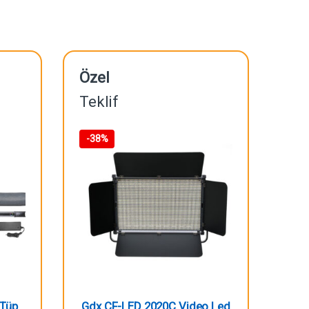
Özel
Teklif
-
38%
 Tüp
Gdx CF-LED 2020C Video Led