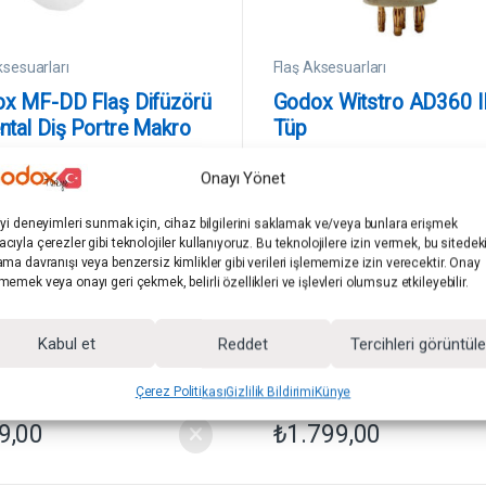
ksesuarları
Flaş Aksesuarları
x MF-DD Flaş Difüzörü
Godox Witstro AD360 II
ntal Diş Portre Makro
Tüp
rafçılık
x
Godox
Onayı Yönet
(0)
(0)
0
iyi deneyimleri sunmak için, cihaz bilgilerini saklamak ve/veya bunlara erişmek
5
ü
Flaş & Paraflaş
Akülü Flaş & Paraflaş
cıyla çerezler gibi teknolojiler kullanıyoruz. Bu teknolojilere izin vermek, bu sitedek
z
ama davranışı veya benzersiz kimlikler gibi verileri işlememize izin verecektir. Onay
e
MF-DD Flaş Difüzörü – Dental
Godox Witstro AD360 II Flaş Tüp
r
memek veya onayı geri çekmek, belirli özellikleri ve işlevleri olumsuz etkileyebilir.
rtre Makro Fotoğrafçılık
i
n
d
e
Kabul et
Reddet
Tercihleri görüntül
n
GODOX.CF.MFDD
SKU: SA.GO.TUP.AD360II
Çerez Politikası
Gizlilik Bildirimi
Künye
9,00
₺
1.799,00