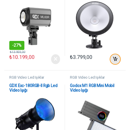
-
27%
₺
13.959,00
₺
10.199,00
₺
3.799,00
RGB Video Led Işıklar
RGB Video Led Işıklar
GDX Exc-180RGB-II Rgb Led
Godox M1 RGB Mini Mobil
Video Işığı
Video Işığı