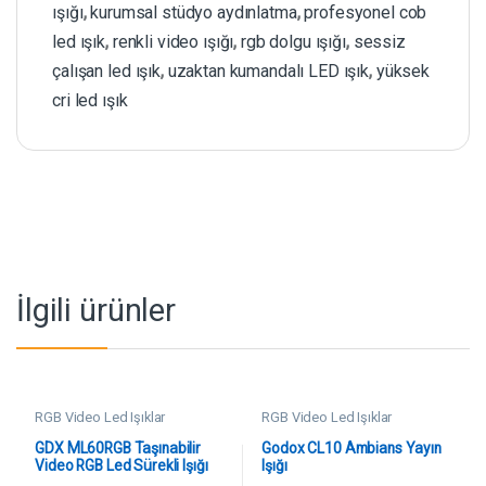
ışığı
,
kurumsal stüdyo aydınlatma
,
profesyonel cob
led ışık
,
renkli video ışığı
,
rgb dolgu ışığı
,
sessiz
çalışan led ışık
,
uzaktan kumandalı LED ışık
,
yüksek
cri led ışık
İlgili ürünler
RGB Video Led Işıklar
RGB Video Led Işıklar
GDX ML60RGB Taşınabilir
Godox CL10 Ambians Yayın
Video RGB Led Sürekli Işığı
Işığı