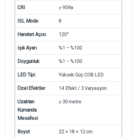
CRI
≥ 95Ra
ISL Mode
8
Hareket Açısı
120°
Işık Ayarı
%1 – %100
Doygunluk
%1 – %100
LED Tipi
Yüksek Güç COB LED
Özel Efektler
14 Efekt / 3 Varyasyon
Uzaktan
≥ 30 metre
Kumanda
Mesafesi
Boyut
22 × 18 × 12 cm