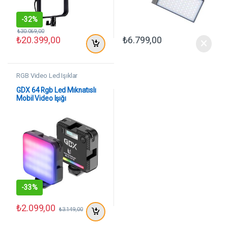
-
32%
₺
30.069,00
₺
20.399,00
₺
6.799,00
RGB Video Led Işıklar
GDX 64 Rgb Led Mıknatıslı
Mobil Video Işığı
-
33%
₺
2.099,00
₺
3.149,00