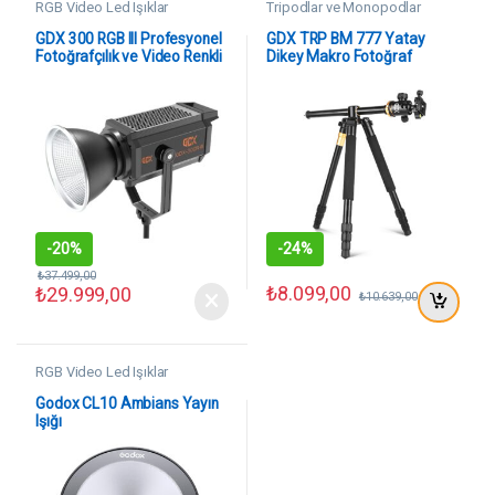
RGB Video Led Işıklar
Tripodlar ve Monopodlar
GDX 300 RGB III Profesyonel
GDX TRP BM 777 Yatay
Fotoğrafçılık ve Video Renkli
Dikey Makro Fotoğraf
Dolgu Işığı
Monopod ve Video SLR
Kamera Tripod
-
20%
-
24%
₺
37.499,00
₺
8.099,00
₺
29.999,00
₺
10.639,00
RGB Video Led Işıklar
Godox CL10 Ambians Yayın
Işığı