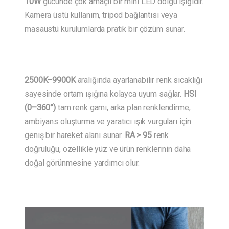
10W
gücünde çok amaçlı bir mini LED dolgu ışığıdır.
Kamera üstü kullanım, tripod bağlantısı veya
masaüstü kurulumlarda pratik bir çözüm sunar.
2500K–9900K
aralığında ayarlanabilir renk sıcaklığı
sayesinde ortam ışığına kolayca uyum sağlar.
HSI
(0–360°)
tam renk gamı, arka plan renklendirme,
ambiyans oluşturma ve yaratıcı ışık vurguları için
geniş bir hareket alanı sunar.
RA > 95
renk
doğruluğu, özellikle yüz ve ürün renklerinin daha
doğal görünmesine yardımcı olur.