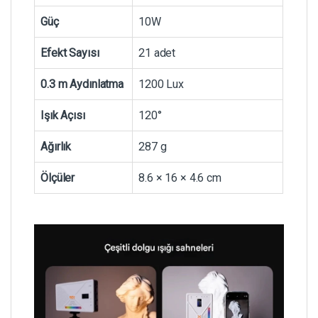
Güç
10W
Efekt Sayısı
21 adet
0.3 m Aydınlatma
1200 Lux
Işık Açısı
120°
Ağırlık
287 g
Ölçüler
8.6 × 16 × 4.6 cm