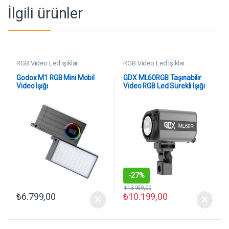
İlgili ürünler
RGB Video Led Işıklar
RGB Video Led Işıklar
Godox M1 RGB Mini Mobil
GDX ML60RGB Taşınabilir
Video Işığı
Video RGB Led Sürekli Işığı
-
27%
₺
13.959,00
₺
6.799,00
₺
10.199,00