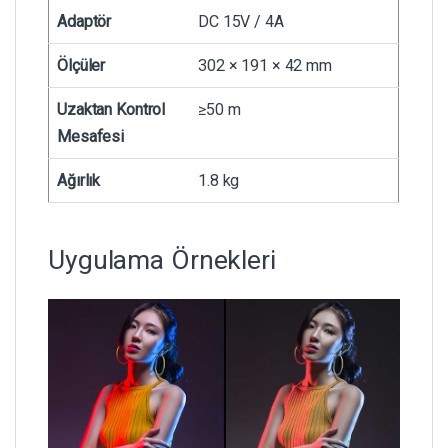
Adaptör
DC 15V / 4A
Ölçüler
302 × 191 × 42 mm
Uzaktan Kontrol
≥50 m
Mesafesi
Ağırlık
1.8 kg
Uygulama Örnekleri