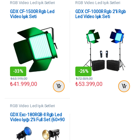
RGB Video Led Işık Setleri
RGB Video Led Işık Setleri
GDX CF-1500R Rgb Led
GDX CF-1000R Rgb 2’li Rgb
Video Işık Seti
Led Video Işık Seti
-
33%
-
26%
₺
63.149,00
₺
72.559,00
₺
41.999,00
₺
53.399,00
RGB Video Led Işık Setleri
GDX Exc-180RGB-II Rgb Led
Video Işığı 2’li Full Set (60×90
Softbox + 260 cm Kalın Işık
Ayağı)