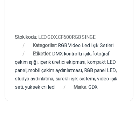
Stok kodu:
LED.GDX.CF600RGB.SINGE
Kategoriler:
RGB Video Led Işık Setleri
Etiketler:
DMX kontrollü ışık
,
fotoğraf
çekim ışığı
,
içerik üretici ekipmanı
,
kompakt LED
panel
,
mobil çekim aydınlatması
,
RGB panel LED
,
stüdyo aydınlatma
,
sürekli ışık sistemi
,
video ışık
seti
,
yüksek cri led
Marka:
GDX