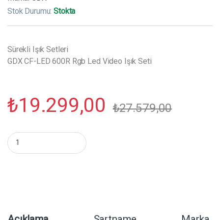
Stok Durumu:
Stokta
Sürekli Işık Setleri
GDX CF-LED 600R Rgb Led Video Işık Seti
₺
19.299,00
₺
27.579,00
GDX CF-LED 600R Rgb Led Video Işık Seti miktar
Açıklama
Şartname
Marka