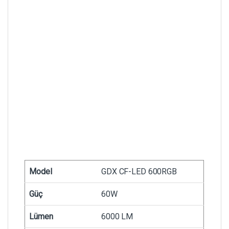
Model
GDX CF-LED 600RGB
Güç
60W
Lümen
6000 LM