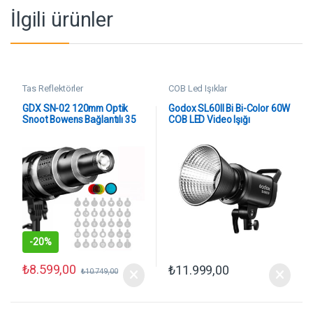
İlgili ürünler
Tas Reflektörler
COB Led Işıklar
GDX SN-02 120mm Optik
Godox SL60II Bi Bi-Color 60W
Snoot Bowens Bağlantılı 35
COB LED Video Işığı
Desen Kartlı 5 Renkli Filtreli
-
20%
₺
8.599,00
₺
11.999,00
₺
10.749,00