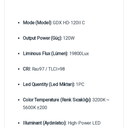
Mode (Model):
GDX HD-120II C
Output Power (Güç):
120W
Liminous Flux (Lümen):
19800Lux
CRI:
Ra≥97 / TLCI>98
Led Quentity (Led Miktarı):
1PC
Color Temperature (Renk Sıcaklığı):
3200K ~
5600K ±200
Illuminant (Aydınlatıcı):
High-Power LED