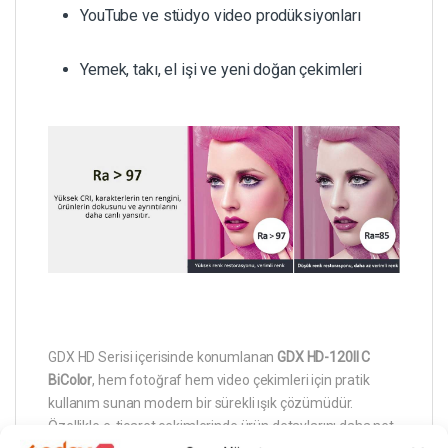
YouTube ve stüdyo video prodüksiyonları
Yemek, takı, el işi ve yeni doğan çekimleri
GDX HD Serisi içerisinde konumlanan
GDX HD-120II C
BiColor
, hem fotoğraf hem video çekimleri için pratik
kullanım sunan modern bir sürekli ışık çözümüdür.
Özellikle e-ticaret çekimlerinde ürün detaylarını daha net