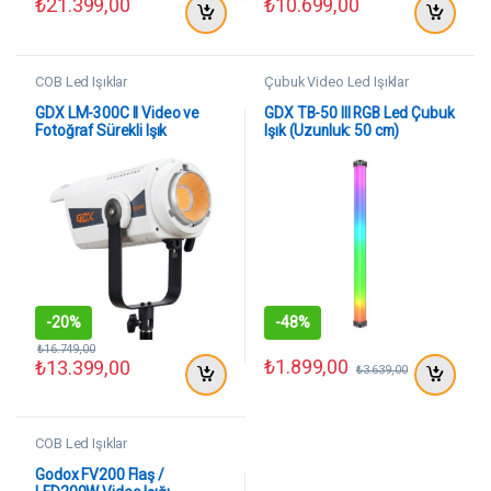
₺
21.399,00
₺
10.699,00
COB Led Işıklar
Çubuk Video Led Işıklar
GDX LM-300C II Video ve
GDX TB-50 III RGB Led Çubuk
Fotoğraf Sürekli Işık
Işık (Uzunluk: 50 cm)
-
20%
-
48%
₺
16.749,00
₺
1.899,00
₺
13.399,00
₺
3.639,00
COB Led Işıklar
Godox FV200 Flaş /