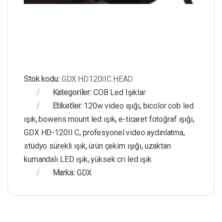
Stok kodu:
GDX.HD120IIC.HEAD
Kategoriler:
COB Led Işıklar
Etiketler:
120w video ışığı
,
bicolor cob led
ışık
,
bowens mount led ışık
,
e-ticaret fotoğraf ışığı
,
GDX HD-120II C
,
profesyonel video aydınlatma
,
stüdyo sürekli ışık
,
ürün çekim ışığı
,
uzaktan
kumandalı LED ışık
,
yüksek cri led ışık
Marka:
GDX