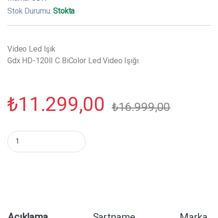
Stok Durumu:
Stokta
Video Led Işık
Gdx HD-120II C BiColor Led Video Işığı
₺
11.299,00
₺
16.999,00
Gdx HD-120II C BiColor Led Video Işığı miktar
Açıklama
Şartname
Marka