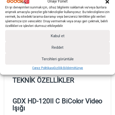
ve homojen şekilde aydınlatmaya yardımcı olur.
Onayı Yönet
En iyi deneyimleri sunmak için, cihaz bilgilerini saklamak ve/veya bunlara
erişmek amacıyla çerezler gibi teknolojiler kullanıyoruz. Bu teknolojilere izin
vermek, bu sitedeki tarama davranışı veya benzersiz kimlikler gibi verileri
işlememize izin verecektir. Onay vermemek veya onayı geri çekmek, belirli
özellikleri ve işlevleri olumsuz etkileyebilir.
Kabul et
Reddet
Tercihleri görüntüle
Çerez Politikası
Gizlilik Bildirimi
Künye
TEKNİK ÖZELLİKLER
GDX HD-120II C BiColor Video
Işığı