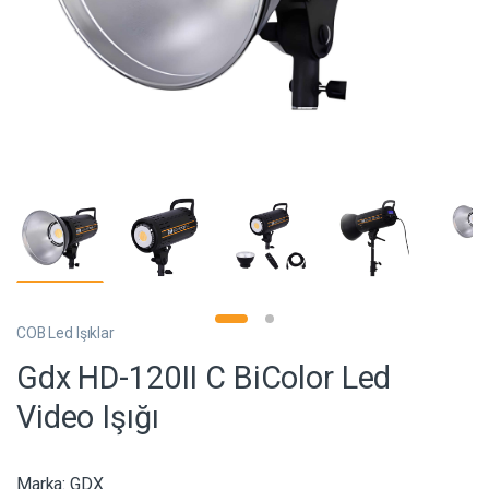
COB Led Işıklar
Gdx HD-120II C BiColor Led
Video Işığı
Marka:
GDX