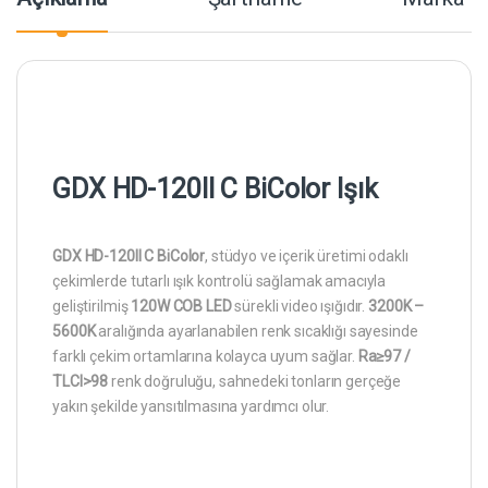
GDX HD-120II C BiColor Işık
GDX HD-120II C BiColor
, stüdyo ve içerik üretimi odaklı
çekimlerde tutarlı ışık kontrolü sağlamak amacıyla
geliştirilmiş
120W COB LED
sürekli video ışığıdır.
3200K –
5600K
aralığında ayarlanabilen renk sıcaklığı sayesinde
farklı çekim ortamlarına kolayca uyum sağlar.
Ra≥97 /
TLCI>98
renk doğruluğu, sahnedeki tonların gerçeğe
yakın şekilde yansıtılmasına yardımcı olur.