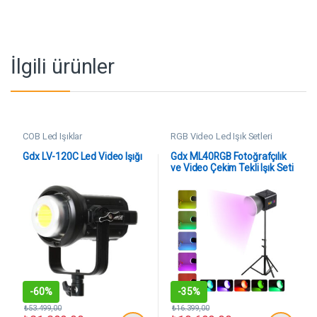
İlgili ürünler
COB Led Işıklar
RGB Video Led Işık Setleri
Gdx LV-120C Led Video Işığı
Gdx ML40RGB Fotoğrafçılık
ve Video Çekim Tekli Işık Seti
-
60%
-
35%
₺
53.499,00
₺
16.399,00