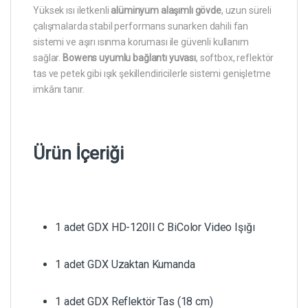
Yüksek ısı iletkenli
alüminyum alaşımlı gövde
, uzun süreli
çalışmalarda stabil performans sunarken dahili fan
sistemi ve aşırı ısınma koruması ile güvenli kullanım
sağlar.
Bowens uyumlu bağlantı yuvası
, softbox, reflektör
tas ve petek gibi ışık şekillendiricilerle sistemi genişletme
imkânı tanır.
Ürün İçeriği
1 adet GDX HD-120II C BiColor Video Işığı
1 adet GDX Uzaktan Kumanda
1 adet GDX Reflektör Tas (18 cm)