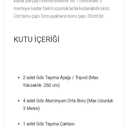
kadar parçayı monte edebilir ve 1 metreden 3
merteye kadar farklı uzunluklarda kullanabilirsiniz.
Üst boru çapı 3cm,ayakların boru çapı 35cm’dir.
KUTU İÇERİĞİ
2 adet Gdx Taşıma Ayağı / Tripod (Max.
Yükseklik :260 cm)
4 adet Gdx Aluminyum Orta Boru (Max Uzunluk:
3 Metre)
1 adet Gdx Taşıma Çantası