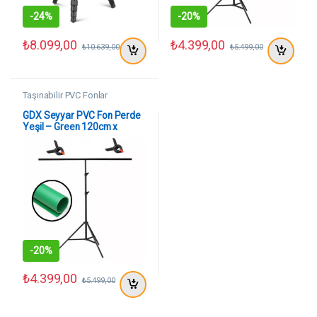
-
24%
-
20%
₺
8.099,00
₺
4.399,00
₺
10.639,00
₺
5.499,00
Taşınabilir PVC Fonlar
GDX Seyyar PVC Fon Perde
Yeşil – Green 120cm x
200cm
-
20%
₺
4.399,00
₺
5.499,00