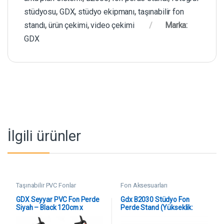
stüdyosu
,
GDX
,
stüdyo ekipmanı
,
taşınabilir fon
standı
,
ürün çekimi
,
video çekimi
Marka:
GDX
İlgili ürünler
Taşınabilir PVC Fonlar
Fon Aksesuarları
GDX Seyyar PVC Fon Perde
Gdx B2030 Stüdyo Fon
Siyah – Black 120cm x
Perde Stand (Yükseklik:
200cm
200cm x Genişlik: 300cm)