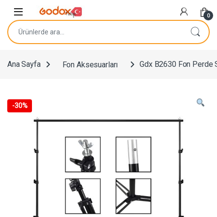
Navigasyona atla
İçeriğe geç
0
Ara:
Ana Sayfa
Fon Aksesuarları
Gdx B2630 Fon Perde S
-
30%