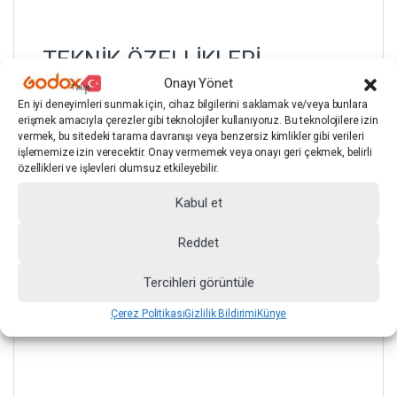
TEKNİK ÖZELLİKLERİ
Onayı Yönet
En iyi deneyimleri sunmak için, cihaz bilgilerini saklamak ve/veya bunlara
erişmek amacıyla çerezler gibi teknolojiler kullanıyoruz. Bu teknolojilere izin
vermek, bu sitedeki tarama davranışı veya benzersiz kimlikler gibi verileri
Maksimum Yükseklik :
260 cm
işlememize izin verecektir. Onay vermemek veya onayı geri çekmek, belirli
özellikleri ve işlevleri olumsuz etkileyebilir.
Kabul et
Bar Açılım :
4 Kademe
Reddet
Tercihleri görüntüle
Çerez Politikası
Gizlilik Bildirimi
Künye
Barın Her Bir Kademesi :
80 cm