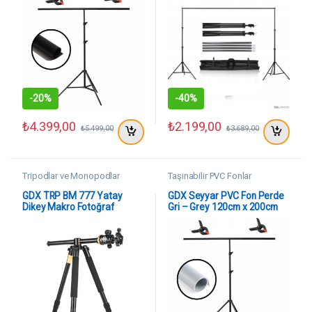
-
20%
-
40%
₺
4.399,00
₺
2.199,00
₺
5.499,00
₺
3.689,00
Tripodlar ve Monopodlar
Taşınabilir PVC Fonlar
GDX TRP BM 777 Yatay
GDX Seyyar PVC Fon Perde
Dikey Makro Fotoğraf
Gri – Grey 120cm x 200cm
Monopod ve Video SLR
Kamera Tripod