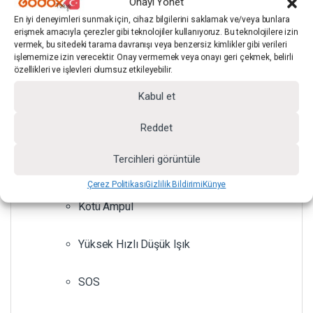
Onayı Yönet
Nefes (Breath)
En iyi deneyimleri sunmak için, cihaz bilgilerini saklamak ve/veya bunlara
erişmek amacıyla çerezler gibi teknolojiler kullanıyoruz. Bu teknolojilere izin
vermek, bu sitedeki tarama davranışı veya benzersiz kimlikler gibi verileri
Paparazzi
işlememize izin verecektir. Onay vermemek veya onayı geri çekmek, belirli
özellikleri ve işlevleri olumsuz etkileyebilir.
Mum Işığı
Kabul et
Reddet
Şimşek
Tercihleri görüntüle
TV
Çerez Politikası
Gizlilik Bildirimi
Künye
Kötü Ampul
Yüksek Hızlı Düşük Işık
SOS