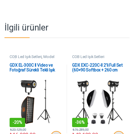
İlgili ürünler
COB Led Işık Setleri
,
Model
COB Led Işık Setleri
Çekim Setleri
GDX EL-300C II Video ve
GDX EXC-220C-II 2’li Full Set
Fotoğraf Sürekli Tekli Işık
(60×90 Softbox + 260 cm
Seti
Kalın Işık Ayağı)
-
20%
-
36%
₺
20.129,00
₺
76.289,00