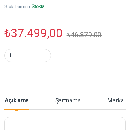
Stok Durumu:
Stokta
₺
37.499,00
₺
46.879,00
GDX EXC-600C II Video ve Fotoğraf Tekli Sürekli Işık Set mikta
Açıklama
Şartname
Marka