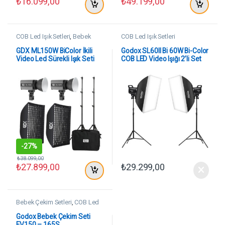
₺
16.099,00
₺
49.199,00
COB Led Işık Setleri
,
Bebek
COB Led Işık Setleri
Çekim Setleri
,
Model Çekim
Setleri
GDX ML150W BiColor İkili
Godox SL60II Bi 60W Bi-Color
Video Led Sürekli Işık Seti
COB LED Video Işığı 2’li Set
-
27%
₺
38.099,00
₺
27.899,00
₺
29.299,00
Bebek Çekim Setleri
,
COB Led
Işık Setleri
Godox Bebek Çekim Seti
FV150 – 165S