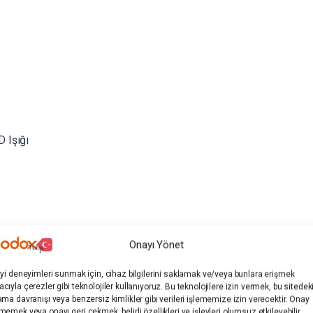
 Işığı
Onayı Yönet
iyi deneyimleri sunmak için, cihaz bilgilerini saklamak ve/veya bunlara erişmek
cıyla çerezler gibi teknolojiler kullanıyoruz. Bu teknolojilere izin vermek, bu sitedek
m (Kalın)
ama davranışı veya benzersiz kimlikler gibi verileri işlememize izin verecektir. Onay
memek veya onayı geri çekmek, belirli özellikleri ve işlevleri olumsuz etkileyebilir.