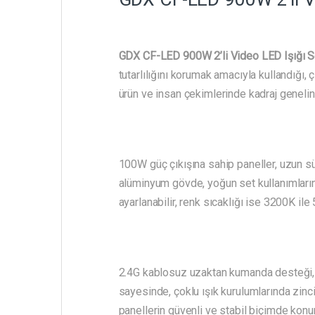
GDX CF-LED 900W 2’li Video LED Işığı S
tutarlılığını korumak amacıyla kullandığı
ürün ve insan çekimlerinde kadraj genelind
100W güç çıkışına sahip paneller, uzun sür
alüminyum gövde, yoğun set kullanımların
ayarlanabilir, renk sıcaklığı ise 3200K ile
2.4G kablosuz uzaktan kumanda desteği, 
sayesinde, çoklu ışık kurulumlarında zincir
panellerin güvenli ve stabil biçimde konu