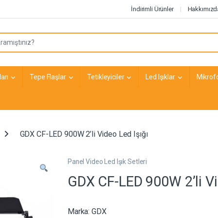
İndirimli Ürünler
Hakkımızd
arı
Tepe Flaşlar
Tetikleyiciler
Led Işıklar
Mikrof
GDX CF-LED 900W 2’li Video Led Işığı
Panel Video Led Işık Setleri
GDX CF-LED 900W 2’li Vi
Marka:
GDX