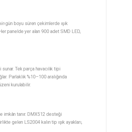
nin
gün boyu süren çekimlerde ışık
r. Her panelde yer alan 900 adet SMD LED,
 sunar. Tek parça havacılık tipi
ğlar. Parlaklık %10–100 aralığında
zeni kurulabilir.
ne imkân tanır. DMX512 desteği
likte gelen LS2004 kalın tip ışık ayakları,