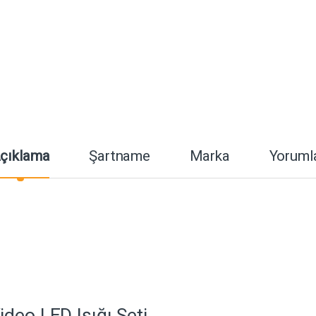
çıklama
Şartname
Marka
Yoruml
deo LED Işığı Seti