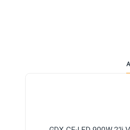
A
GDX CF-LED 900W 2’li Vi