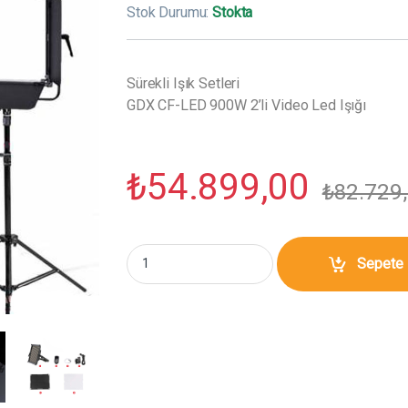
Stok Durumu:
Stokta
Sürekli Işık Setleri
GDX CF-LED 900W 2’li Video Led Işığı
₺
54.899,00
₺
82.729
GDX CF-LED 900W 2'li Video Led Işığı miktar
Sepete 