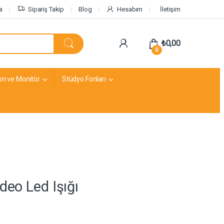
a
Sipariş Takip
Blog
Hesabım
İletişim
₺
0,00
0
on ve Monitör
Stüdyo Fonları
deo Led Işığı