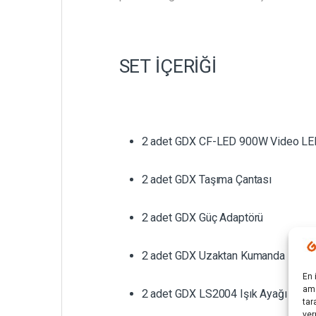
SET İÇERİĞİ
2 adet GDX CF-LED 900W Video LED
2 adet GDX Taşıma Çantası
2 adet GDX Güç Adaptörü
2 adet GDX Uzaktan Kumanda
En 
ama
2 adet GDX LS2004 Işık Ayağı 200 c
tar
ver