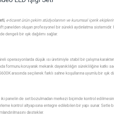
eti
,
e-ticaret ürün çekim stüdyolarının ve kurumsal içerik ekipleri
, çift panelden oluşan profesyonel bir sürekli aydınlatma sistemidi
e dengeli bir ışık dağılımı sağlar.
eli operasyonlarda düşük ısı üretimiyle stabil bir çalışma karakteri
da formunu koruyarak mekanik dayanıklılığın sürekliliğine katkı sa
 5600K arasında seçilerek farklı sahne koşullarına uyumlu bir ışık dü
iki panelin de set bozulmadan merkezi biçimde kontrol edilmesi
leme kontrol altyapısına entegre edilebilen bir yapı sunar. Setle bir
mlandırılmasını destekler.