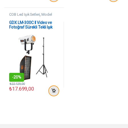
COB Led Işık Setleri
,
Model
Çekim Setleri
GDX LM-300C II Video ve
Fotoğraf Sürekli Tekli Işık
Seti
-
20%
₺
22.129,00
₺
17.699,00