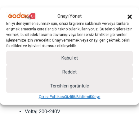
Güç: 300W
Onayı Yönet
En iyi deneyimleri sunmak için, cihaz bilgilerini saklamak ve/veya bunlara
Renk Sıcaklığı: 2700K – 8500K
erişmek amacıyla çerezler gibi teknolojiler kullanıyoruz. Bu teknolojilere izin
vermek, bu sitedeki tarama davranışı veya benzersiz kimlikler gibi verileri
işlememize izin verecektir. Onay vermemek veya onayı geri çekmek, belirli
CRI: ≥97+
özellikleri ve işlevleri olumsuz etkileyebilir.
Kabul et
Parlaklık: %0 – %100
Reddet
Işık Tipi: Bicolor (Sıcak/Soğuk)
Tercihleri görüntüle
Bağlantı: Bowen Mount
Çerez Politikası
Gizlilik Bildirimi
Künye
Voltaj: 200-240V