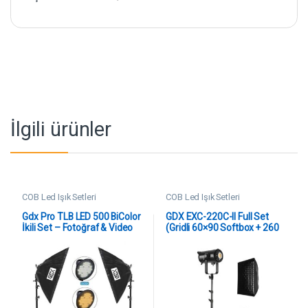
İlgili ürünler
COB Led Işık Setleri
COB Led Işık Setleri
Gdx Pro TLB LED 500 BiColor
GDX EXC-220C-II Full Set
İkili Set – Fotoğraf & Video
(Gridli 60×90 Softbox + 260
Çekim Işığı (Dimmerli)
cm Kalın Işık Ayağı)