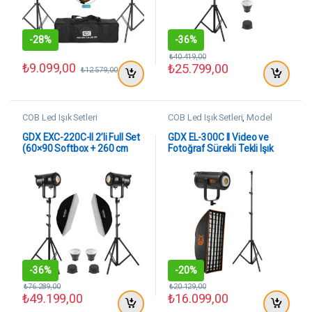
-
28%
-
36%
₺
40.419,00
₺
9.099,00
₺
25.799,00
₺
12.579,00
COB Led Işık Setleri
COB Led Işık Setleri
,
Model
Çekim Setleri
GDX EXC-220C-II 2’li Full Set
GDX EL-300C II Video ve
(60×90 Softbox + 260 cm
Fotoğraf Sürekli Tekli Işık
Kalın Işık Ayağı)
Seti
-
36%
-
20%
₺
76.289,00
₺
20.129,00
₺
49.199,00
₺
16.099,00