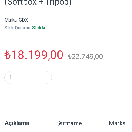
(Softbox + Tripod)
Marka:
GDX
Stok Durumu:
Stokta
₺
18.199,00
₺
22.749,00
GDX ML-300C II Bicolor Sürekli Işık Seti – 300W Profesyonel Vi
Açıklama
Şartname
Marka