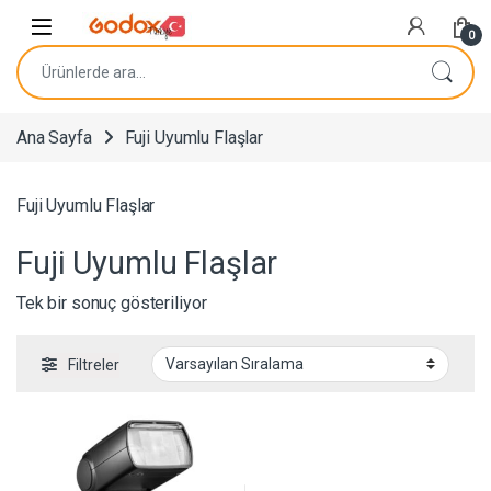
Navigasyona atla
İçeriğe geç
0
Ara:
Ana Sayfa
Fuji Uyumlu Flaşlar
Fuji Uyumlu Flaşlar
Fuji Uyumlu Flaşlar
Tek bir sonuç gösteriliyor
Filtreler