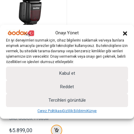
Onayı Yönet
Fuji Uyumlu Flaşlar
,
Godox Tepe
Flaşları
En iyi deneyimleri sunmak için, cihaz bilgilerini saklamak ve/veya bunlara
Godox TT685II-F Fuji Uyumlu
erişmek amacıyla çerezler gibi teknolojiler kullanıyoruz. Bu teknolojilere izin
Tepe Flaşı
vermek, bu sitedeki tarama davranışı veya benzersiz kimlikler gibi verileri
Godox
işlememize izin verecektir. Onay vermemek veya onayı geri çekmek, belirli
özellikleri ve işlevleri olumsuz etkileyebilir.
(0)
0
5
Kabul et
ü
Godox Tepe Flaşları
z
e
Godox TT685II-F Fuji Uyumlu
Reddet
r
Tepe Flaşı
i
n
Tercihleri görüntüle
d
e
n
Çerez Politikası
Gizlilik Bildirimi
Künye
SKU: GODOX.TT685IIF
₺
5.899,00