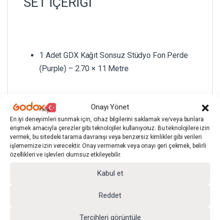
SET İÇERİĞİ
1 Adet GDX Kağıt Sonsuz Stüdyo Fon Perde
(Purple) – 2.70 × 11 Metre
TEKNİK ÖZELLİKLER
Onayı Yönet
En iyi deneyimleri sunmak için, cihaz bilgilerini saklamak ve/veya bunlara
erişmek amacıyla çerezler gibi teknolojiler kullanıyoruz. Bu teknolojilere izin
vermek, bu sitedeki tarama davranışı veya benzersiz kimlikler gibi verileri
işlememize izin verecektir. Onay vermemek veya onayı geri çekmek, belirli
özellikleri ve işlevleri olumsuz etkileyebilir.
Kabul et
Reddet
Tercihleri görüntüle