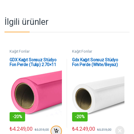
İlgili ürünler
Kağıt Fonlar
Kağıt Fonlar
GDX Kağıt Sonsuz Stüdyo
Gdx Kağıt Sonsuz Stüdyo
Fon Perde (Tulip) 2.70×11
Fon Perde (White/Beyaz)
Metre
2.70×11 Metre
-
20%
-
20%
₺
4.249,00
₺
4.249,00
₺
5.319,00
₺
5.319,00