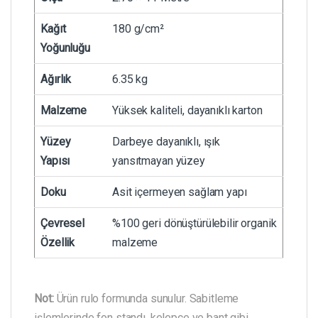
Kağıt
180 g/cm²
Yoğunluğu
Ağırlık
6.35 kg
Malzeme
Yüksek kaliteli, dayanıklı karton
Yüzey
Darbeye dayanıklı, ışık
Yapısı
yansıtmayan yüzey
Doku
Asit içermeyen sağlam yapı
Çevresel
%100 geri dönüştürülebilir organik
Özellik
malzeme
Not:
Ürün rulo formunda sunulur. Sabitleme
işlemlerinde fon standı, kelepçe ve bant gibi