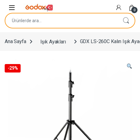
Navigasyona atla
İçeriğe geç
0
Ara:
Ana Sayfa
Işık Ayakları
GDX LS-260C Kalın Işık Aya
-
29%