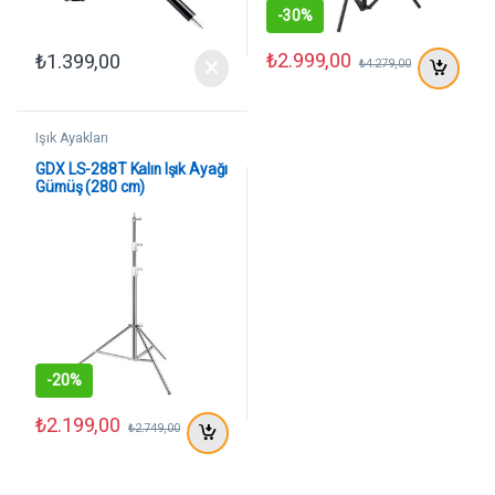
-
30%
₺
2.999,00
₺
1.399,00
₺
4.279,00
Işık Ayakları
GDX LS-288T Kalın Işık Ayağı
Gümüş (280 cm)
-
20%
₺
2.199,00
₺
2.749,00