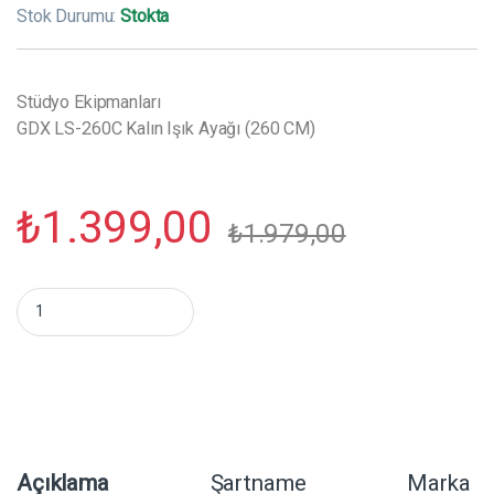
Stok Durumu:
Stokta
Stüdyo Ekipmanları
GDX LS-260C Kalın Işık Ayağı (260 CM)
₺
1.399,00
₺
1.979,00
GDX LS-260C Kalın Işık Ayağı (260 CM) miktar
Açıklama
Şartname
Marka