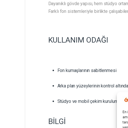
Dayanıklı gövde yapısı, hem stüdyo ortam
Farklı fon sistemleriyle birlikte çalışabile
KULLANIM ODAĞI
Fon kumaşlarının sabitlenmesi
Arka plan yüzeylerinin kontrol altınd
Stüdyo ve mobil çekim kurulumları
En 
ama
BİLGİ
tar
ver