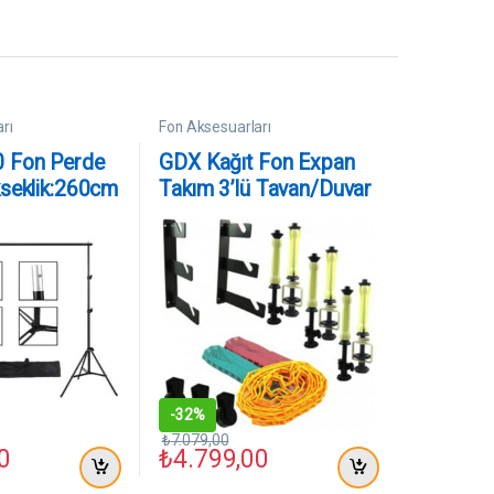
rı
Fon Aksesuarları
 Fon Perde
GDX Kağıt Fon Expan
seklik:260cm
Takım 3’lü Tavan/Duvar
 :300cm)
Askı Dahil
-
32%
₺
7.079,00
0
₺
4.799,00