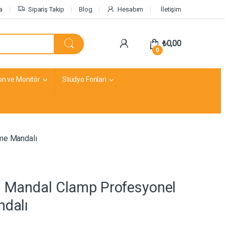
a
Sipariş Takip
Blog
Hesabım
İletişim
₺
0,00
0
on ve Monitör
Stüdyo Fonları
eme Mandalı
ü Mandal Clamp Profesyonel
ndalı