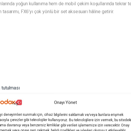
larında yoğun kullanıma hem de mobil çekim koşullarında tekrar te
n tasarımı, FX6’yı çok yönlü bir set aksesuarı hâline getirir.
a tutulması
Onayı Yönet
iyi deneyimleri sunmak için, cihaz bilgilerini saklamak ve/veya bunlara erişmek
cıyla çerezler gibi teknolojiler kullanıyoruz. Bu teknolojilere izin vermek, bu sitedek
ama davranışı veya benzersiz kimlikler gibi verileri işlememize izin verecektir. Onay
memek veya onayı geri çekmek, belirli özellikleri ve işlevleri olumsuz etkileyebilir.