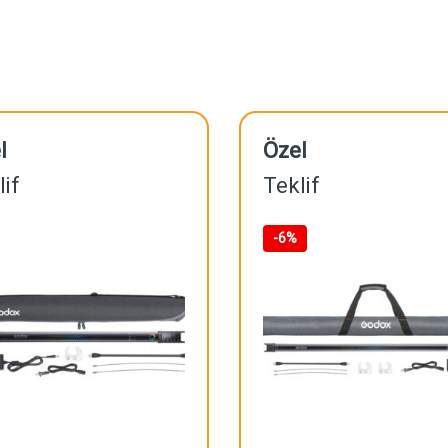
l
Özel
lif
Teklif
-
6%