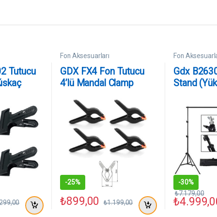
Fon Aksesuarları
Fon Aksesuarla
2 Tutucu
GDX FX4 Fon Tutucu
Gdx B2630
Kıskaç
4’lü Mandal Clamp
Stand (Yük
syonel
Profesyonel Arka Plan
x Genişlik
itleme
Sabitleme Mandalı
-
25%
-
30%
₺
7.179,00
₺
899,00
₺
4.999,0
.299,00
₺
1.199,00