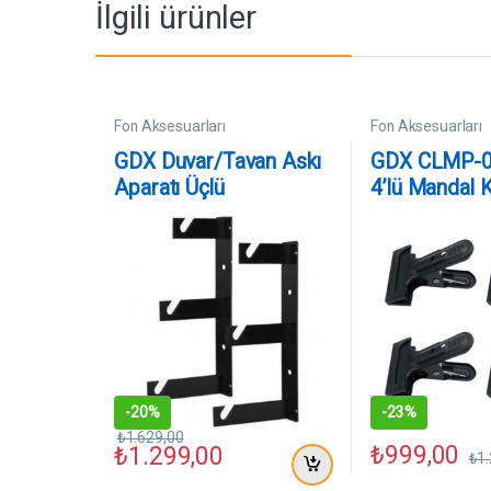
İlgili ürünler
Fon Aksesuarları
Fon Aksesuarları
GDX Duvar/Tavan Askı
GDX CLMP-0
Aparatı Üçlü
4’lü Mandal 
Clamp Profe
Ekipman Sab
Mandalı
-
20%
-
23%
₺
1.629,00
₺
999,00
₺
1.299,00
₺
1