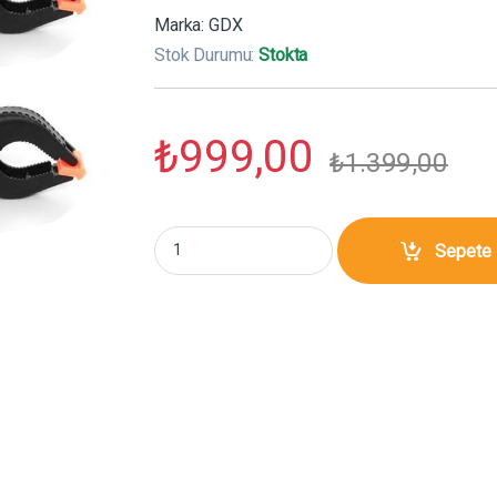
Marka:
GDX
Stok Durumu:
Stokta
₺
999,00
₺
1.399,00
GDX FX6 Fon Tutucu 4'lü Mandal Clamp Profe
Sepete 