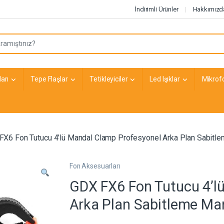
İndirimli Ürünler
Hakkımızd
arı
Tepe Flaşlar
Tetikleyiciler
Led Işıklar
Mikrof
FX6 Fon Tutucu 4’lü Mandal Clamp Profesyonel Arka Plan Sabitl
Fon Aksesuarları
GDX FX6 Fon Tutucu 4’l
Arka Plan Sabitleme Ma