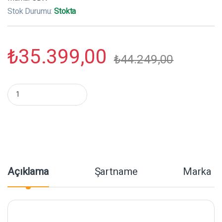
Stok Durumu:
Stokta
₺
35.399,00
₺
44.249,00
GDX LM-300C II İkili Set Video ve Fotoğraf Sürekli Işık miktar
Açıklama
Şartname
Marka