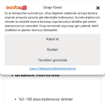
CCT Modu (Renk Sıcaklığı
Onayı Yönet
Ayarı)
En iyi deneyimleri sunmak için, cihaz bilgilerini saklamak ve/veya bunlara
erişmek amacıyla çerezler gibi teknolojiler kullanıyoruz. Bu teknolojilere izin
vermek, bu sitedeki tarama davranışı veya benzersiz kimlikler gibi verileri
işlememize izin verecektir. Onay vermemek veya onayı geri çekmek, belirli
özellikleri ve işlevleri olumsuz etkileyebilir.
2700K – 6500K arası ayarlanabilir
Kabul et
Reddet
Fotoğraf, video ve ürün çekimleri için ideal
renk kontrolü
Tercihleri görüntüle
Çerez Politikası
Gizlilik Bildirimi
Künye
Parlaklık Kontrolü
%0–100 arası kademesiz dimmer