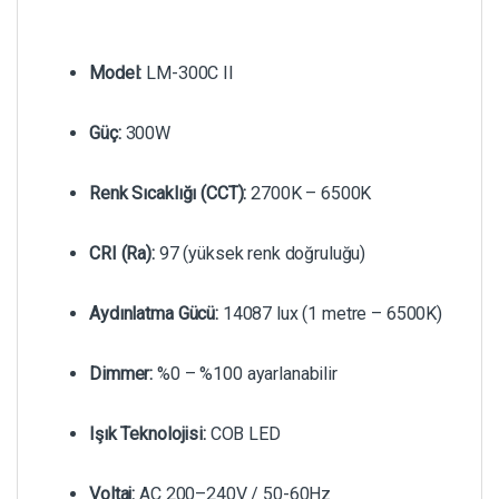
Model:
LM-300C II
Güç:
300W
Renk Sıcaklığı (CCT):
2700K – 6500K
CRI (Ra):
97 (yüksek renk doğruluğu)
Aydınlatma Gücü:
14087 lux (1 metre – 6500K)
Dimmer:
%0 – %100 ayarlanabilir
Işık Teknolojisi:
COB LED
Voltaj:
AC 200–240V / 50-60Hz