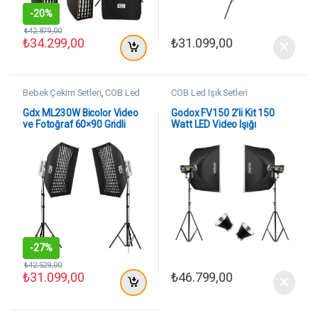
-
20%
₺
42.879,00
₺
34.299,00
₺
31.099,00
Bebek Çekim Setleri
,
COB Led
COB Led Işık Setleri
Işık Setleri
,
Model Çekim Setleri
Gdx ML230W Bicolor Video
Godox FV150 2’li Kit 150
ve Fotoğraf 60×90 Gridli
Watt LED Video Işığı
Softbox İkili Sürekli Işık Seti
-
27%
₺
42.529,00
₺
31.099,00
₺
46.799,00