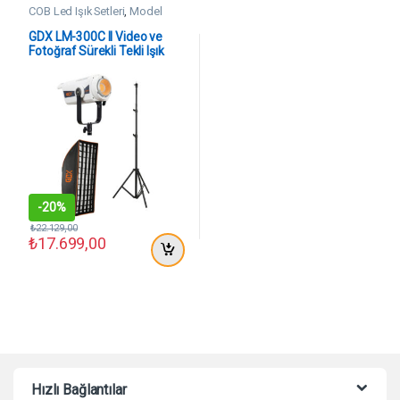
COB Led Işık Setleri
,
Model
Çekim Setleri
GDX LM-300C II Video ve
Fotoğraf Sürekli Tekli Işık
Seti
-
20%
₺
22.129,00
₺
17.699,00
Hızlı Bağlantılar