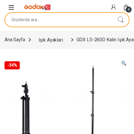
Navigasyona atla
İçeriğe geç
0
Ara:
Ana Sayfa
Işık Ayakları
GDX LS-260D Kalın Işık Aya
-
34%