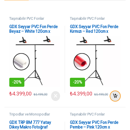
Taşınabilir PVC Fonlar
Taşınabilir PVC Fonlar
GDX Seyyar PVC Fon Perde
GDX Seyyar PVC Fon Perde
Beyaz – White 120cm x
Kırmızı – Red 120cm x
200cm
200cm
-
20%
-
20%
₺
4.399,00
₺
4.399,00
₺
5.499,00
₺
5.499,00
Tripodlar ve Monopodlar
Taşınabilir PVC Fonlar
GDX TRP BM 777 Yatay
GDX Seyyar PVC Fon Perde
Dikey Makro Fotoğraf
Pembe – Pink 120cm x