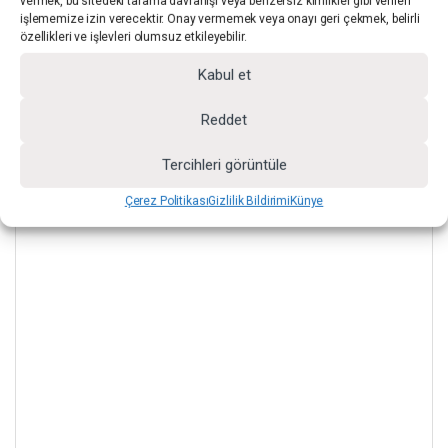
vermek, bu sitedeki tarama davranışı veya benzersiz kimlikler gibi verileri
işlememize izin verecektir. Onay vermemek veya onayı geri çekmek, belirli
TEKNİK ÖZELLİKLER
özellikleri ve işlevleri olumsuz etkileyebilir.
Kabul et
Reddet
Tercihleri görüntüle
Çerez Politikası
Gizlilik Bildirimi
Künye