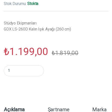
Stok Durumu:
Stokta
Stüdyo Ekipmanları
GDX LS-260D Kalın Işık Ayağı (260 cm)
₺
1.199,00
₺
1.819,00
GDX LS-260D Kalın Işık Ayağı (260 cm) miktar
Açıklama
Şartname
Marka