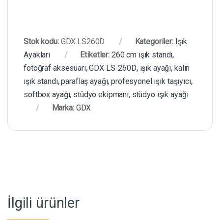
Stok kodu:
GDX.LS260D
Kategoriler:
Işık
Ayakları
Etiketler:
260 cm ışık standı
,
fotoğraf aksesuarı
,
GDX LS-260D
,
ışık ayağı
,
kalın
ışık standı
,
paraflaş ayağı
,
profesyonel ışık taşıyıcı
,
softbox ayağı
,
stüdyo ekipmanı
,
stüdyo ışık ayağı
Marka:
GDX
İlgili ürünler