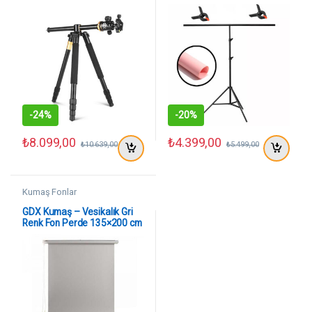
Monopod ve Video SLR
200cm
Kamera Tripod
-
24%
-
20%
₺
8.099,00
₺
4.399,00
₺
10.639,00
₺
5.499,00
Kumaş Fonlar
GDX Kumaş – Vesikalık Gri
Renk Fon Perde 135×200 cm