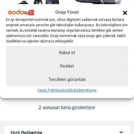
Onayı Yönet
En iyi deneyimleri sunmak için, cihaz bilgilerini saklamak ve/veya bunlara
erişmek amacıyla çerezler gibi teknolojiler kullanıyoruz. Bu teknolojilere izin
vermek, bu sitedeki tarama davranışı veya benzersiz kimlikler gibi verileri
işlememize izin verecektir. Onay vermemek veya onayı geri çekmek, belirli
Bataryalı Paraflaşlar
Bataryalı Paraflaşlar
özellikleri ve işlevleri olumsuz etkileyebilir.
Godox AD200Pro II
Godox AD600BM II
Taşınabilir Bataryalı Paraflaş
Taşınabilir Bataryalı Paraflaş
Kabul et
Godox
Godox
(0)
(0)
Reddet
0
0
5
5
ü
ü
SKU: GODOX.AD200PRO.II
SKU: GODOX.AD600BM.II
Tercihleri görüntüle
z
z
e
e
₺
22.499,00
₺
39.999,00
r
r
Çerez Politikası
Gizlilik Bildirimi
Künye
i
i
n
n
d
d
e
e
2 sonucun tümü gösteriliyor
n
n
Hızlı Bağlantılar