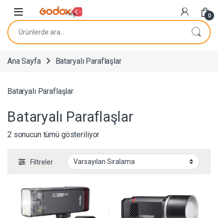
Navigasyona atla
İçeriğe geç
0
Ara:
Ana Sayfa
Bataryalı Paraflaşlar
Bataryalı Paraflaşlar
Bataryalı Paraflaşlar
2 sonucun tümü gösteriliyor
Filtreler