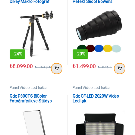
Dikey Makro Fotoğraf
Petekli Snoot Bowens
Monopod ve Video SLR
Adaptörlü Stüdyo Flaş
Kamera Tripod
Aksesuarı
-
24%
-
20%
₺
8.099,00
₺
1.499,00
₺
10.639,00
₺
1.879,00
Panel Video Led Işıklar
Panel Video Led Işıklar
Gdx P300TS BiColor
Gdx CF-LED 2020W Video
Fotoğrafçılık ve Stüdyo
Led Işık
Aydınlatması 80 Watt LED
Video Panel Sürekli Işık