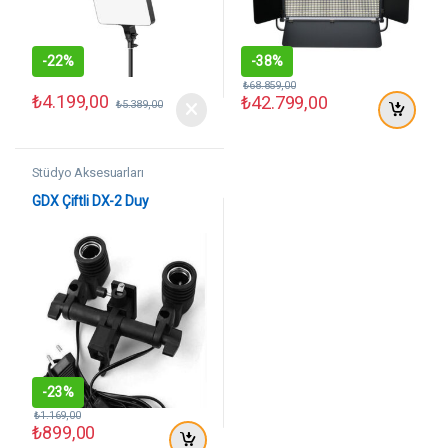
-
22%
-
38%
₺
68.859,00
₺
4.199,00
₺
42.799,00
₺
5.389,00
Stüdyo Aksesuarları
GDX Çiftli DX-2 Duy
-
23%
₺
1.169,00
₺
899,00