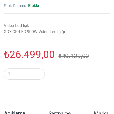
Stok Durumu:
Stokta
Video Led Işık
GDX CF-LED 900W Video Led Işığı
₺
26.499,00
₺
40.129,00
GDX CF-LED 900W Video Led Işığı miktar
Açıklama
Şartname
Marka