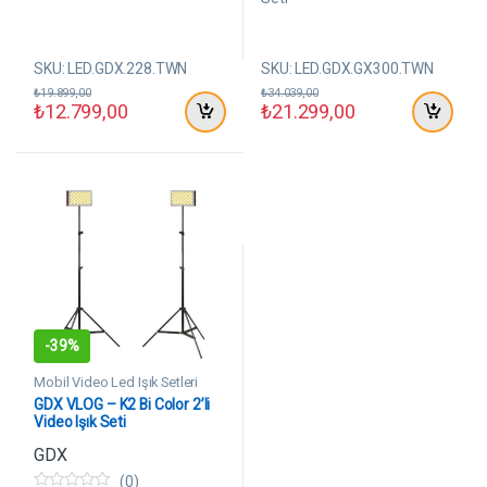
d
d
e
e
n
n
SKU: LED.GDX.228.TWN
SKU: LED.GDX.GX300.TWN
₺
19.899,00
₺
34.039,00
₺
12.799,00
₺
21.299,00
-
39%
Mobil Video Led Işık Setleri
GDX VLOG – K2 Bi Color 2’li
Video Işık Seti
GDX
(0)