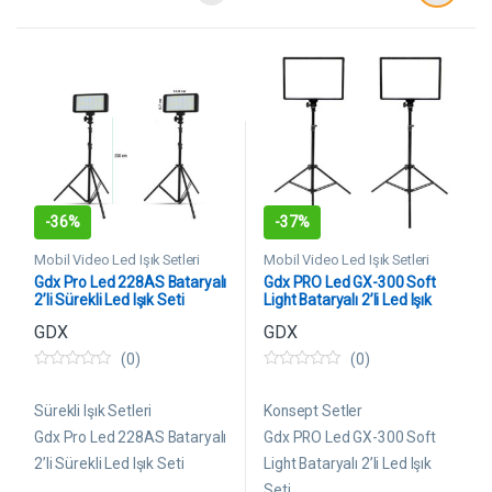
-
36%
-
37%
Mobil Video Led Işık Setleri
Mobil Video Led Işık Setleri
Gdx Pro Led 228AS Bataryalı
Gdx PRO Led GX-300 Soft
2’li Sürekli Led Işık Seti
Light Bataryalı 2’li Led Işık
Seti
GDX
GDX
(0)
(0)
0
0
5
5
ü
ü
Sürekli Işık Setleri
Konsept Setler
z
z
e
e
Gdx Pro Led 228AS Bataryalı
Gdx PRO Led GX-300 Soft
r
r
2’li Sürekli Led Işık Seti
Light Bataryalı 2’li Led Işık
i
i
n
n
Seti