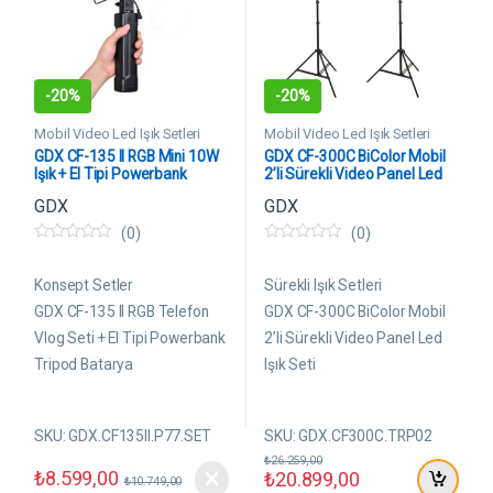
-
20%
-
20%
Mobil Video Led Işık Setleri
Mobil Video Led Işık Setleri
GDX CF-135 II RGB Mini 10W
GDX CF-300C BiColor Mobil
Işık + El Tipi Powerbank
2’li Sürekli Video Panel Led
Tripod Batarya
Işık Seti
GDX
GDX
(0)
(0)
0
0
5
5
ü
ü
Konsept Setler
Sürekli Işık Setleri
z
z
e
e
GDX CF-135 II RGB Telefon
GDX CF-300C BiColor Mobil
r
r
Vlog Seti + El Tipi Powerbank
2’li Sürekli Video Panel Led
i
i
n
n
Tripod Batarya
Işık Seti
d
d
e
e
n
n
SKU: GDX.CF135II.P77.SET
SKU: GDX.CF300C.TRP02
₺
26.259,00
₺
8.599,00
₺
20.899,00
₺
10.749,00