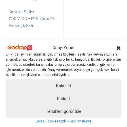
0
5
ü
Konsept Setler
z
e
GDX VLOG – K2 Bi Color 2’li
r
Video Işık Seti
i
n
d
e
n
Onayı Yönet
SKU: GDX.VLOGK2.LS2002
En iyi deneyimleri sunmak için, cihaz bilgilerini saklamak ve/veya bunlara
erişmek amacıyla çerezler gibi teknolojiler kullanıyoruz. Bu teknolojilere izin
₺
8.499,00
₺
13.989,00
vermek, bu sitedeki tarama davranışı veya benzersiz kimlikler gibi verileri
işlememize izin verecektir. Onay vermemek veya onayı geri çekmek, belirli
özellikleri ve işlevleri olumsuz etkileyebilir.
5 sonucun tümü gösteriliyor
Kabul et
Mobil Video LED Işık Setleri: Aydınlatmanın Taşınabilir Gücü
Reddet
Mobil video LED ışık setleri, içerik üreticileri, vlogcular,
Tercihleri görüntüle
fotoğrafçılar ve videocular için taşınabilir aydınlatma çözümü
Çerez Politikası
Gizlilik Bildirimi
Künye
sunan önemli ekipmanlardır. Bu kompakt ve hafif aydınlatma