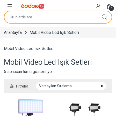
Navigasyona atla
İçeriğe geç
0
Ara:
Ana Sayfa
Mobil Video Led Işık Setleri
Mobil Video Led Işık Setleri
Mobil Video Led Işık Setleri
5 sonucun tümü gösteriliyor
Filtreler