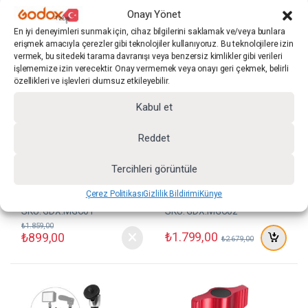
Onayı Yönet
Stüdyo Aksesuarları
Stüdyo Aksesuarları
En iyi deneyimleri sunmak için, cihaz bilgilerini saklamak ve/veya bunlara
GDX MGC-01 Magic Arm
GDX MGC-02 Magic Arm
erişmek amacıyla çerezler gibi teknolojiler kullanıyoruz. Bu teknolojilere izin
vermek, bu sitedeki tarama davranışı veya benzersiz kimlikler gibi verileri
GDX
GDX
işlememize izin verecektir. Onay vermemek veya onayı geri çekmek, belirli
özellikleri ve işlevleri olumsuz etkileyebilir.
(0)
(0)
0
0
5
5
Kabul et
ü
ü
Stüdyo Ekipmanları
Stüdyo Ekipmanları
z
z
e
e
GDX MGC-01 Magic Arm
GDX MGC-02 Magic Arm
Reddet
r
r
i
i
n
n
Tercihleri görüntüle
d
d
e
e
n
n
Çerez Politikası
Gizlilik Bildirimi
Künye
SKU: GDX.MGC01
SKU: GDX.MGC02
₺
1.859,00
₺
1.799,00
₺
899,00
₺
2.679,00