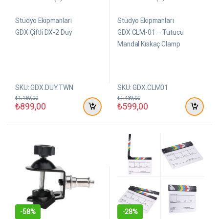
0
0
5
5
ü
ü
Stüdyo Ekipmanları
Stüdyo Ekipmanları
z
z
e
e
GDX Çiftli DX-2 Duy
GDX CLM-01 – Tutucu
r
r
Mandal Kıskaç Clamp
i
i
n
n
d
d
e
e
n
n
SKU: GDX.DUY.TWN
SKU: GDX.CLM01
₺
1.169,00
₺
1.439,00
₺
899,00
₺
599,00
-
58%
-
28%