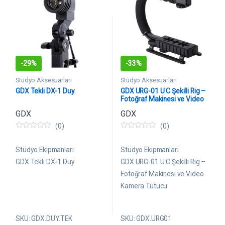
sağlar. Profesyonel video ve
fotoğraf çekimlerinde
titreşimi minimuma indirerek
daha net ve akıcı görüntüler
elde etmenize yardımcı olur.
-
29%
-
33%
Stüdyo Aksesuarları
Stüdyo Aksesuarları
GDX Tekli DX-1 Duy
GDX URG-01 U C Şekilli Rig –
Fotoğraf Makinesi ve Video
Kamera Tutucu
GDX
GDX
(0)
(0)
0
0
5
5
ü
ü
Stüdyo Ekipmanları
Stüdyo Ekipmanları
z
z
e
e
GDX Tekli DX-1 Duy
GDX URG-01 U C Şekilli Rig –
r
r
Fotoğraf Makinesi ve Video
i
i
n
n
Kamera Tutucu
d
d
e
e
n
n
SKU: GDX.DUY.TEK
SKU: GDX.URG01