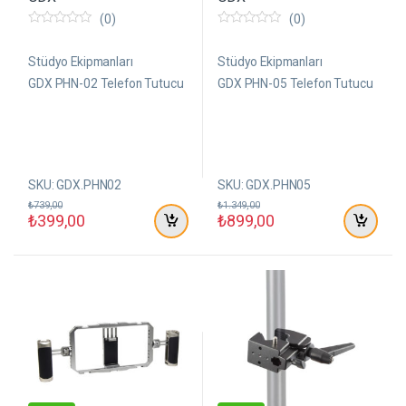
(0)
(0)
0
0
5
5
ü
ü
Stüdyo Ekipmanları
Stüdyo Ekipmanları
z
z
e
e
GDX PHN-02 Telefon Tutucu
GDX PHN-05 Telefon Tutucu
r
r
i
i
n
n
d
d
e
e
n
n
SKU: GDX.PHN02
SKU: GDX.PHN05
₺
739,00
₺
1.349,00
₺
399,00
₺
899,00