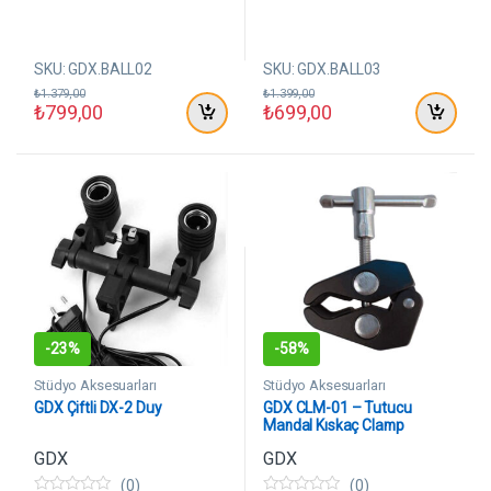
d
d
e
e
n
n
SKU: GDX.BALL02
SKU: GDX.BALL03
₺
1.379,00
₺
1.399,00
₺
799,00
₺
699,00
-
23%
-
58%
Stüdyo Aksesuarları
Stüdyo Aksesuarları
GDX Çiftli DX-2 Duy
GDX CLM-01 – Tutucu
Mandal Kıskaç Clamp
GDX
GDX
(0)
(0)