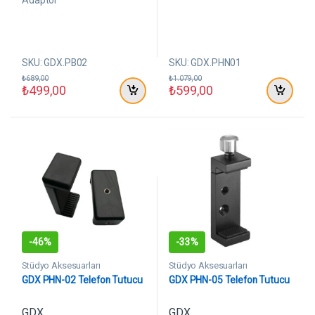
Adaptör
i
i
n
n
d
d
e
e
n
n
SKU: GDX.PB02
SKU: GDX.PHN01
₺
689,00
₺
1.079,00
₺
499,00
₺
599,00
-
46%
-
33%
Stüdyo Aksesuarları
Stüdyo Aksesuarları
GDX PHN-02 Telefon Tutucu
GDX PHN-05 Telefon Tutucu
GDX
GDX