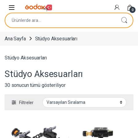
Navigasyona atla
İçeriğe geç
0
Ara:
Ana Sayfa
Stüdyo Aksesuarları
Stüdyo Aksesuarları
Stüdyo Aksesuarları
30 sonucun tümü gösteriliyor
Filtreler