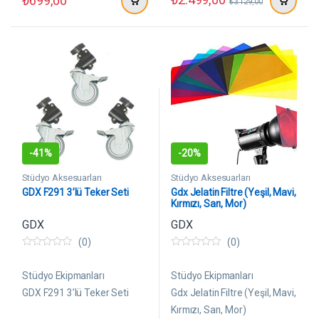
₺
699,00
₺
3.129,00
-
41%
-
20%
Stüdyo Aksesuarları
Stüdyo Aksesuarları
GDX F291 3’lü Teker Seti
Gdx Jelatin Filtre (Yeşil, Mavi,
Kırmızı, Sarı, Mor)
GDX
GDX
(0)
(0)
0
0
5
5
ü
ü
Stüdyo Ekipmanları
Stüdyo Ekipmanları
z
z
e
e
GDX F291 3’lü Teker Seti
Gdx Jelatin Filtre (Yeşil, Mavi,
r
r
Kırmızı, Sarı, Mor)
i
i