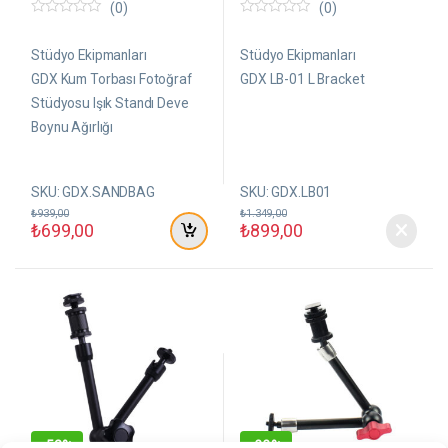
(0)
(0)
0
0
5
5
ü
ü
Stüdyo Ekipmanları
Stüdyo Ekipmanları
z
z
e
e
GDX Kum Torbası Fotoğraf
GDX LB-01 L Bracket
r
r
Stüdyosu Işık Standı Deve
i
i
n
n
Boynu Ağırlığı
d
d
e
e
n
n
SKU: GDX.SANDBAG
SKU: GDX.LB01
₺
939,00
₺
1.349,00
₺
699,00
₺
899,00
-
52%
-
33%