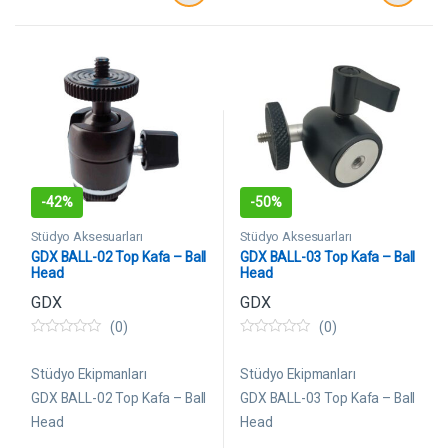
-
42%
-
50%
Stüdyo Aksesuarları
Stüdyo Aksesuarları
GDX BALL-02 Top Kafa – Ball
GDX BALL-03 Top Kafa – Ball
Head
Head
GDX
GDX
(0)
(0)
0
0
5
5
ü
ü
Stüdyo Ekipmanları
Stüdyo Ekipmanları
z
z
e
e
GDX BALL-02 Top Kafa – Ball
GDX BALL-03 Top Kafa – Ball
r
r
Head
Head
i
i
n
n