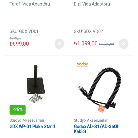
r
r
Taraflı Vida Adaptörü
Dişli Vida Adaptörü
i
i
n
n
d
d
e
e
n
n
SKU: GDX.VD01
SKU: GDX.VD02
₺
879,00
₺
1.099,00
₺
699,00
₺
1.379,00
-
25%
Stüdyo Aksesuarları
Stüdyo Aksesuarları
GDX WP-01 Plaka Stand
Godox AD-S1 (AD-360II
Kablo)