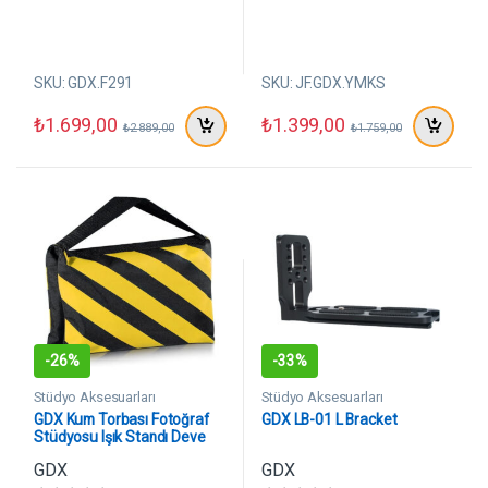
n
n
d
d
e
e
n
n
SKU: GDX.F291
SKU: JF.GDX.YMKS
₺
1.699,00
₺
1.399,00
₺
2.889,00
₺
1.759,00
-
26%
-
33%
Stüdyo Aksesuarları
Stüdyo Aksesuarları
GDX Kum Torbası Fotoğraf
GDX LB-01 L Bracket
Stüdyosu Işık Standı Deve
Boynu Ağırlığı
GDX
GDX