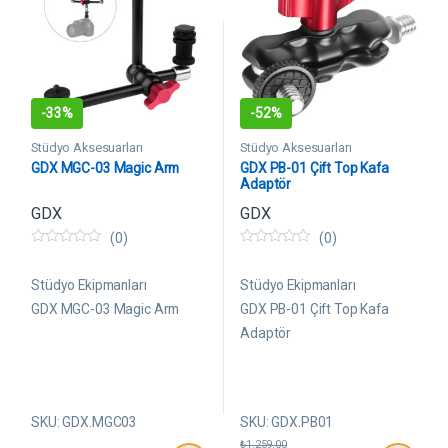
-
33%
-
52%
Stüdyo Aksesuarları
Stüdyo Aksesuarları
GDX MGC-03 Magic Arm
GDX PB-01 Çift Top Kafa
Adaptör
GDX
GDX
(0)
(0)
0
0
5
5
ü
ü
Stüdyo Ekipmanları
Stüdyo Ekipmanları
z
z
e
e
GDX MGC-03 Magic Arm
GDX PB-01 Çift Top Kafa
r
r
Adaptör
i
i
n
n
d
d
e
e
n
n
SKU: GDX.MGC03
SKU: GDX.PB01
₺
1.259,00