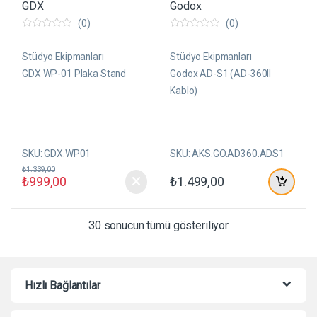
GDX
Godox
(0)
(0)
0
0
5
5
ü
ü
Stüdyo Ekipmanları
Stüdyo Ekipmanları
z
z
e
e
GDX WP-01 Plaka Stand
Godox AD-S1 (AD-360II
r
r
Kablo)
i
i
n
n
d
d
e
e
n
n
SKU: GDX.WP01
SKU: AKS.GO.AD360.ADS1
₺
1.339,00
₺
999,00
₺
1.499,00
30 sonucun tümü gösteriliyor
Hızlı Bağlantılar