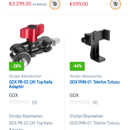
₺
3.299,00
₺
599,00
₺
4.899,00
-
28%
-
44%
Stüdyo Aksesuarları
Stüdyo Aksesuarları
GDX PB-02 Çift Top Kafa
GDX PHN-01 Telefon Tutucu
Adaptör
GDX
GDX
(0)
(0)
0
0
5
5
ü
ü
Stüdyo Ekipmanları
Stüdyo Ekipmanları
z
z
e
e
GDX PB-02 Çift Top Kafa
GDX PHN-01 Telefon Tutucu
r
r