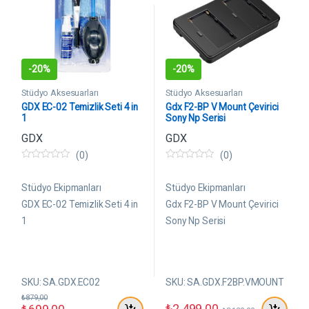
-
20%
-
20%
Stüdyo Aksesuarları
Stüdyo Aksesuarları
GDX EC-02 Temizlik Seti 4 in
Gdx F2-BP V Mount Çevirici
1
Sony Np Serisi
GDX
GDX
(0)
(0)
0
0
5
5
ü
ü
Stüdyo Ekipmanları
Stüdyo Ekipmanları
z
z
e
e
GDX EC-02 Temizlik Seti 4 in
Gdx F2-BP V Mount Çevirici
r
r
1
Sony Np Serisi
i
i
n
n
d
d
e
e
n
n
SKU: SA.GDX.EC02
SKU: SA.GDX.F2BP.VMOUNT
₺
879,00
₺
2.499,00