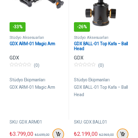
-
33%
-
26%
Stüdyo Aksesuarları
Stüdyo Aksesuarları
GDX ARM-01 Magic Arm
GDX BALL-01 Top Kafa – Ball
Head
GDX
GDX
(0)
(0)
0
0
5
5
ü
ü
Stüdyo Ekipmanları
Stüdyo Ekipmanları
z
z
e
e
GDX ARM-01 Magic Arm
GDX BALL-01 Top Kafa – Ball
r
r
Head
i
i
n
n
d
d
e
e
n
n
SKU: GDX.ARM01
SKU: GDX.BALL01
₺
3.799,00
₺
2.199,00
₺
5.699,00
₺
2.969,00