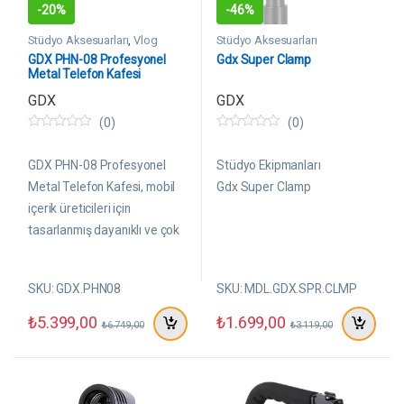
-
20%
-
46%
Stüdyo Aksesuarları
,
Vlog
Stüdyo Aksesuarları
Setleri
GDX PHN-08 Profesyonel
Gdx Super Clamp
Metal Telefon Kafesi
GDX
GDX
(0)
(0)
0
0
5
5
ü
ü
GDX PHN-08 Profesyonel
Stüdyo Ekipmanları
z
z
e
e
Metal Telefon Kafesi, mobil
Gdx Super Clamp
r
r
içerik üreticileri için
i
i
n
n
tasarlanmış dayanıklı ve çok
d
d
e
e
yönlü bir çekim ekipmanıdır.
n
n
Yüksek kaliteli alüminyum
SKU: GDX.PHN08
SKU: MDL.GDX.SPR.CLMP
alaşım gövdesi sayesinde
hem hafif hem de sağlam bir
₺
5.399,00
₺
1.699,00
₺
6.749,00
₺
3.119,00
yapı sunar. Çift elle kullanım
sağlayan ergonomik tutma
kolları, uzun süreli
çekimlerde konfor ve denge