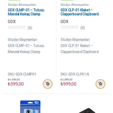
Stüdyo Aksesuarları
Stüdyo Aksesuarları
GDX CLMP-01 – Tutucu
GDX CLP-01 Klaket –
Mandal Kıskaç Clamp
Clapperboard Clapboard
GDX
GDX
(0)
(0)
0
0
5
5
ü
ü
Stüdyo Ekipmanları
Stüdyo Ekipmanları
z
z
e
e
GDX CLMP-01 – Tutucu
GDX CLP-01 Klaket –
r
r
Mandal Kıskaç Clamp
Clapperboard Clapboard
i
i
n
n
d
d
e
e
n
n
SKU: GDX.CLMP01
SKU: GDX.CLP01.N
₺
1.439,00
₺
1.389,00
₺
599,00
₺
999,00