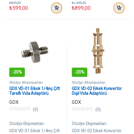
₺
849,00
₺
1.349,00
₺
599,00
₺
899,00
-
20%
-
20%
Stüdyo Aksesuarları
Stüdyo Aksesuarları
GDX VD-01 Erkek 1/4inç Çift
GDX VD-02 Erkek Konvertör
Taraflı Vida Adaptörü
Dişli Vida Adaptörü
GDX
GDX
(0)
(0)
0
0
5
5
ü
ü
Stüdyo Ekipmanları
Stüdyo Ekipmanları
z
z
e
e
GDX VD-01 Erkek 1/4inç Çift
GDX VD-02 Erkek Konvertör