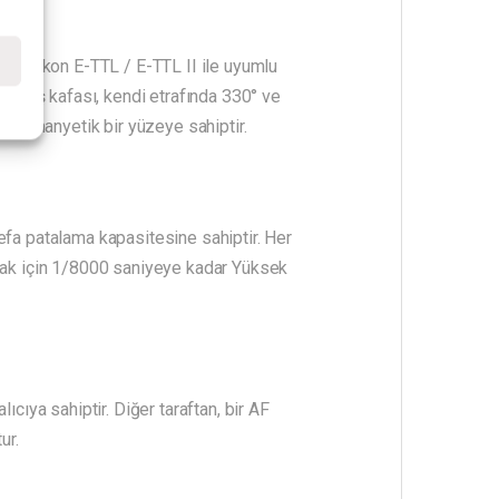
e
dır. Nikon E-TTL / E-TTL II ile uyumlu
1 Flaş kafası, kendi etrafında 330° ve
ıran manyetik bir yüzeye sahiptir.
efa patalama kapasitesine sahiptir. Her
pmak için 1/8000 saniyeye kadar Yüksek
cıya sahiptir. Diğer taraftan, bir AF
ur.