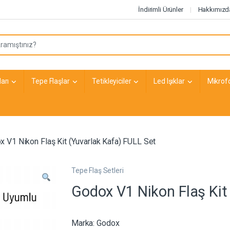
İndirimli Ürünler
Hakkımızd
arı
Tepe Flaşlar
Tetikleyiciler
Led Işıklar
Mikrof
x V1 Nikon Flaş Kit (Yuvarlak Kafa) FULL Set
Tepe Flaş Setleri
Godox V1 Nikon Flaş Kit
Marka:
Godox