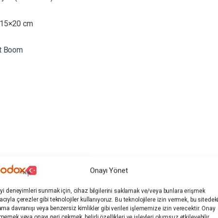
 15×20 cm
ht Boom
Onayı Yönet
iyi deneyimleri sunmak için, cihaz bilgilerini saklamak ve/veya bunlara erişmek
cıyla çerezler gibi teknolojiler kullanıyoruz. Bu teknolojilere izin vermek, bu sitedek
ama davranışı veya benzersiz kimlikler gibi verileri işlememize izin verecektir. Onay
memek veya onayı geri çekmek, belirli özellikleri ve işlevleri olumsuz etkileyebilir.