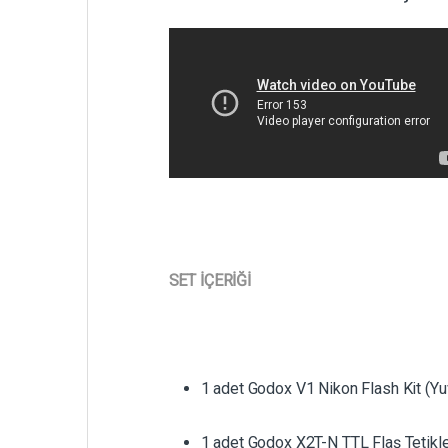
SET İÇERİĞİ
1 adet Godox V1 Nikon Flash Kit (Yu
1 adet Godox X2T-N TTL Flaş Tetikle