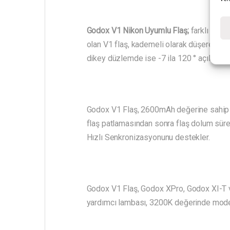
Godox V1 Nikon Uyumlu Flaş;
farklı tasar
olan V1 flaş, kademeli olarak düşerek pür
dikey düzlemde ise -7 ila 120 ° açılarla k
Godox V1 Flaş, 2600mAh değerine sahip bir
flaş patlamasından sonra flaş dolum süre
Hızlı Senkronizasyonunu destekler.
Godox V1 Flaş, Godox XPro, Godox XI-T vb. 
yardımcı lambası, 3200K değerinde modell