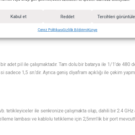
Kabul et
Reddet
Tercihleri görüntül
ımı ve 76W değerinde geliştirilmiş ışık gücü ile karşımıza çıkmakta
üzsüz bir ışık sağlayan ve yuvarlak başlığı ile öne çıkıyor. Godox V
Çerez Politikası
Gizlilik Bildirimi
Künye
onumlanabiliyor. Ayrıca Godox aksesuarlarının kullanımını kolaylaşt
 adet pil ile çalışmaktadır. Tam dolu bir batarya ile 1/1’de 480 d
si sadece 1,5 sn.’dir. Ayrıca geniş diyafram açıklığı ile çekim ya
tetikleyiceler ile senkronize çalışmakta olup, dahili bir 2.4 GHz alı
eme lambası ve kablolu tetikleme için 2,5mm’lik bir port mevcutt