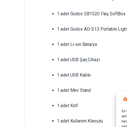
1 adet Godox SB1520 Flaş SoftBox
1 adet Godox AD-S13 Portable Lig
1 adet Li-ion Batarya
1 adet USB Şarj Cihazı
1 adet USB Kablo
1 adet Mini Stand
1 adet Kılıf
En 
ama
1 adet Kullanım Klavuzu
tar
ver