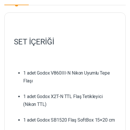
SET İÇERİĞİ
1 adet Godox V860III-N Nikon Uyumlu Tepe
Flaşı
1 adet Godox X2T-N TTL Flaş Tetikleyici
(Nikon TTL)
1 adet Godox SB1520 Flaş SoftBox 15×20 cm