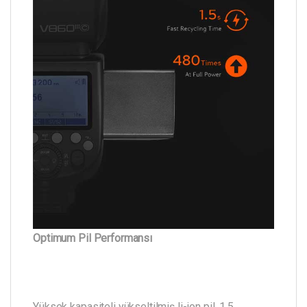
Optimum Pil Performansı
Yüksek kapasiteli yükseltilmiş li-ion pil, 1,5