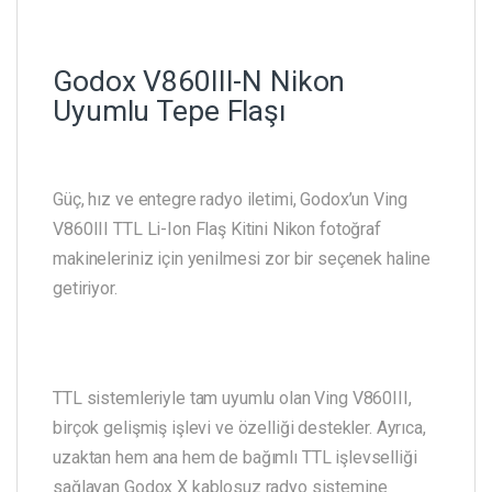
Godox V860III-N Nikon
Uyumlu Tepe Flaşı
Güç, hız ve entegre radyo iletimi, Godox’un Ving
V860III TTL Li-Ion Flaş Kitini Nikon fotoğraf
makineleriniz için yenilmesi zor bir seçenek haline
getiriyor.
TTL sistemleriyle tam uyumlu olan Ving V860III,
birçok gelişmiş işlevi ve özelliği destekler. Ayrıca,
uzaktan hem ana hem de bağımlı TTL işlevselliği
sağlayan Godox X kablosuz radyo sistemine