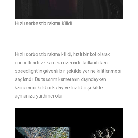
Hızlı serbest bırakma Kilidi
Hızlı serbest bırakma kilidi, hızlı bir kol olarak
güncellendi ve kamera üzerinde kullanılırken
speedlight’ın güvenli bir şekilde yerine kilitlenmesi
sağlandı. Bu tasarım kameranın dışındayken
kameranın kilidini kolay ve hızlı bir şekilde
açmanıza yardımcı olur.