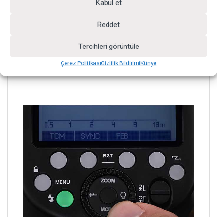
Kabul et
perde senkronizasyonu vb. gibi tüm işlevler, her
muhteşem anı hızlı, hassas ve yaratıcı bir şekilde
Reddet
yakalamanıza yardımcı olur. V860III C/N/S/F/O/P
modelleri Nikon, Nikon, Sony, Fuji, Olympus,
Tercihleri görüntüle
Panasonic ve Pentax Fotoğraf Makineleri için
Çerez Politikası
Gizlilik Bildirimi
Künye
mevcuttur.