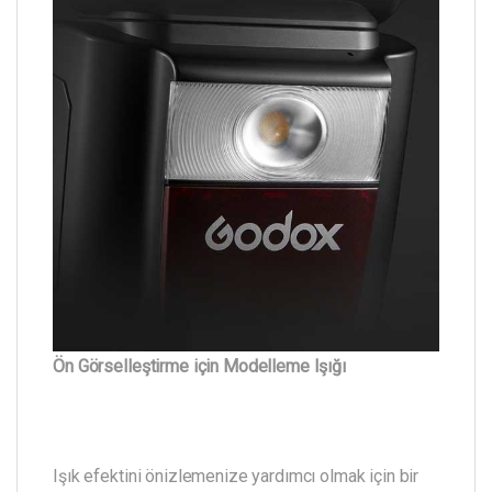
Ön Görselleştirme için Modelleme Işığı
Işık efektini önizlemenize yardımcı olmak için bir