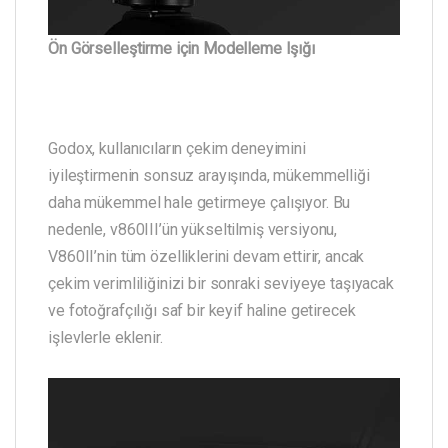
Ön Görselleştirme için Modelleme Işığı
Godox, kullanıcıların çekim deneyimini
iyileştirmenin sonsuz arayışında, mükemmelliği
daha mükemmel hale getirmeye çalışıyor. Bu
nedenle, v860III’ün yükseltilmiş versiyonu,
V860II’nin tüm özelliklerini devam ettirir, ancak
çekim verimliliğinizi bir sonraki seviyeye taşıyacak
ve fotoğrafçılığı saf bir keyif haline getirecek
işlevlerle eklenir.