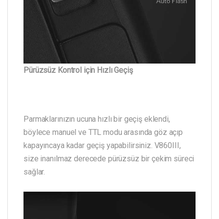
Pürüzsüz Kontrol için Hızlı Geçiş
Parmaklarınızın ucuna hızlı bir geçiş eklendi,
böylece manuel ve TTL modu arasında göz açıp
kapayıncaya kadar geçiş yapabilirsiniz. V860III,
size inanılmaz derecede pürüzsüz bir çekim süreci
sağlar.