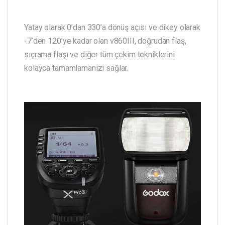
Yatay olarak 0’dan 330’a dönüş açısı ve dikey olarak
-7’den 120’ye kadar olan v860III, doğrudan flaş,
sıçrama flaşı ve diğer tüm çekim tekniklerini
kolayca tamamlamanızı sağlar.