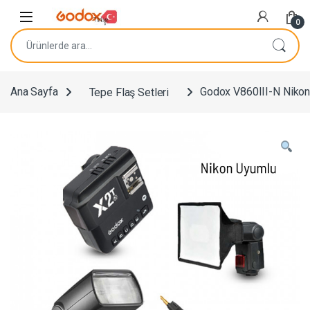
Navigasyona atla
İçeriğe geç
0
Ara:
Ana Sayfa
Tepe Flaş Setleri
Godox V860III-N Nikon 