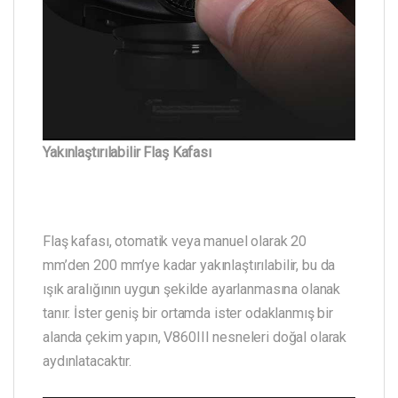
Yakınlaştırılabilir Flaş Kafası
Flaş kafası, otomatik veya manuel olarak 20
mm’den 200 mm’ye kadar yakınlaştırılabilir, bu da
ışık aralığının uygun şekilde ayarlanmasına olanak
tanır. İster geniş bir ortamda ister odaklanmış bir
alanda çekim yapın, V860III nesneleri doğal olarak
aydınlatacaktır.