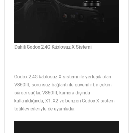
Dahili Godox 2.4G Kablosuz X Sistemi
Godox 2.4G kablosuz X sistemi ile yerleşik olan
V860III, sorunsuz bağlantı ile güvenilir bir çekim
süreci sağlar. V860III, kamera dışında
kullanıldığında, X1, X2 ve benzeri Godox X sistem
tetikleyicileriyle de uyumludur.