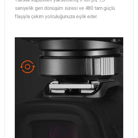
saniyelik geri dönüşüm süresi ve 480 tam güçlü
flaşıyla çekim yolculuğunuza eşlik eder.