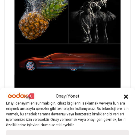
Mükemmellik Devam Ediyor.
Onayı Yönet
En iyi deneyimleri sunmak için, cihaz bilgilerini saklamak ve/veya bunlara
erişmek amacıyla çerezler gibi teknolojiler kullanıyoruz. Bu teknolojilere izin
vermek, bu sitedeki tarama davranışı veya benzersiz kimlikler gibi verileri
işlememize izin verecektir. Onay vermemek veya onayı geri çekmek, belirli
V860III, TTL, Tekli ve Çoklu Flaş modlarında devam
özellikleri ve işlevleri olumsuz etkileyebilir.
ediyor. HSS (1/8000s’ye kadar) FEC, FEB, arka